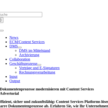
Zum
Über uns |
Media-Infos |
Glossar |
Kontakt |
Newsletter
Inhalt
uche
springen
ach:
Toggle
Navigation
News
ECM/Content Services
DMS
DMS im Mittelstand
Archivierung
Collaboration
Geschäftsprozesse
Verträge und E-Signaturen
Rechnungsverarbeitung
Input
Output
Dokumentenprozesse modernisieren mit Content Services
Advertorial
ffizient, sicher und zukunftsfähig: Content Services Platforms löse
tarre Dokumentenprozesse ab. Erfahren Sie, wie Ihr Unternehme