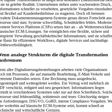
 sie ist gelebte Realität. Unternehmen stehen unter wachsendem Druck,
nformationen schneller zu verarbeiten, gesetzliche Vorgaben einzuhalte
nd flexibel auf Kundenbedürfnisse zu reagieren. Doch oft bremsen
eraltete Dokumentenmanagement-Systeme genau diesen Fortschritt aus
rozesse sind starr, Systeme schwerfällig, Schnittstellen fehlen. Moderne
ontent Services Platforms (CSPs) setzen hier an – als Weiterentwicklu
lassischer ECM-Lösungen. Sie ermöglichen eine flexible, sichere und
ntegrierte Verwaltung geschäftskritischer Informationen, und sie schaffe
ie Basis für effizientere Workflows, digitale Services und nachhaltige
ettbewerbsfähigkeit.
enn analoge Strukturen die digitale Transformation
ausbremsen
rotz aller Digitalisierungsbestrebungen arbeiten viele Organisationen
och mit Prozessen, die auf manuelle Bearbeitung, E-Mail-Verkehr und
etrennte Datensilos setzen. Eine Rechnung muss ausgedruckt,
bgestempelt und weitergeleitet werden. Ein Vertrag wird mehrfach als
DF verschickt, redigiert und neu gespeichert. Informationen liegen
erteilt in verschiedenen Systemen oder nur auf dem Schreibtisch. Solch
rozesse sind fehleranfällig, zeitintensiv und teuer. Gleichzeitig steigen
ie Anforderungen: DSGVO, GoBD, interne Compliance-Vorgaben. W
ier weiterhin auf klassische ECM-Systeme setzt, kommt schnell an
echnische und wirtschaftliche Grenzen.