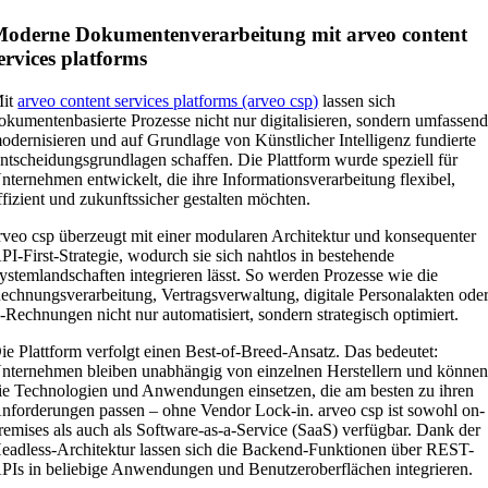
oderne Dokumentenverarbeitung mit arveo content
ervices platforms
it
arveo content services platforms (arveo csp)
lassen sich
okumentenbasierte Prozesse nicht nur digitalisieren, sondern umfassen
odernisieren und auf Grundlage von Künstlicher Intelligenz fundierte
ntscheidungsgrundlagen schaffen. Die Plattform wurde speziell für
nternehmen entwickelt, die ihre Informationsverarbeitung flexibel,
ffizient und zukunftssicher gestalten möchten.
rveo csp überzeugt mit einer modularen Architektur und konsequenter
PI-First-Strategie, wodurch sie sich nahtlos in bestehende
ystemlandschaften integrieren lässt. So werden Prozesse wie die
echnungsverarbeitung, Vertragsverwaltung, digitale Personalakten ode
-Rechnungen nicht nur automatisiert, sondern strategisch optimiert.
ie Plattform verfolgt einen Best-of-Breed-Ansatz. Das bedeutet:
nternehmen bleiben unabhängig von einzelnen Herstellern und könne
ie Technologien und Anwendungen einsetzen, die am besten zu ihren
nforderungen passen – ohne Vendor Lock-in. arveo csp ist sowohl on-
remises als auch als Software-as-a-Service (SaaS) verfügbar. Dank der
eadless-Architektur lassen sich die Backend-Funktionen über REST-
PIs in beliebige Anwendungen und Benutzeroberflächen integrieren.