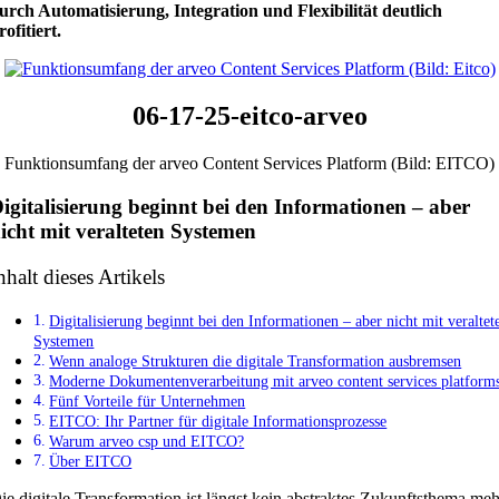
urch Automatisierung, Integration und Flexibilität deutlich
rofitiert.
06-17-25-eitco-arveo
Funktionsumfang der arveo Content Services Platform (Bild: EITCO)
igitalisierung beginnt bei den Informationen – aber
icht mit veralteten Systemen
nhalt dieses Artikels
Digitalisierung beginnt bei den Informationen – aber nicht mit veraltet
Systemen
Wenn analoge Strukturen die digitale Transformation ausbremsen
Moderne Dokumentenverarbeitung mit arveo content services platform
Fünf Vorteile für Unternehmen
EITCO: Ihr Partner für digitale Informationsprozesse
Warum arveo csp und EITCO?
Über EITCO
ie digitale Transformation ist längst kein abstraktes Zukunftsthema me