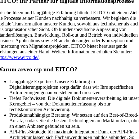
ITCO: Ihr Partner für digitale Informationsprozesse
rische Ideen und langjährige Erfahrung bündelt EITCO mit einem Ziel:
ie Prozesse seiner Kunden nachhaltig zu verbessern. Wir begleiten die
igitale Transformation unserer Kunden, sowohl aus technischer als auc
us organisatorischer Sicht. Ob kundenspezifische Anpassung von
tandardlösungen, Entwicklung, Roll-out und Betrieb von individuellen
usiness Applications sowie Branchenlösungen oder Konzeption und
msetzung von Migrationsprojekten. EITCO bietet herausragende
eistungen aus einer Hand. Weitere Informationen erhalten Sie unter:
ttps://www.eitco.de/
.
Warum arveo csp und EITCO?
Langjährige Expertise: Unsere Erfahrung in
Digitalisierungsprojekten sorgt dafür, dass wir Ihre spezifischen
Anforderungen genau verstehen und umsetzen.
Tiefes Fachwissen: Die digitale Dokumentenverarbeitung ist unse
Kerngebiet – von der Dokumentenerfassung bis zur
rechtskonformen Archivierung.
Produktunabhängige Beratung: Wir setzen auf den Best-of-Breed-
Ansatz, sodass Sie die besten Technologien am Markt nutzen, ohn
an einen Anbieter gebunden zu sein.
API-First-Strategie für maximale Integration: Dank der API-First-
Architektur lassen sich Fachanwendungen nahtlos anbinden. So