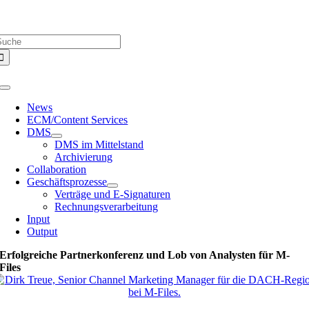
Zum
Über uns |
Media-Infos |
Glossar |
Kontakt |
Newsletter
Inhalt
uche
springen
ach:
Toggle
Navigation
News
ECM/Content Services
DMS
DMS im Mittelstand
Archivierung
Collaboration
Geschäftsprozesse
Verträge und E-Signaturen
Rechnungsverarbeitung
Input
Output
Erfolgreiche Partnerkonferenz und Lob von Analysten für M-
Files