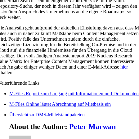
iles Smart Search – ein intelligenter Cloud-Service für die Multi-
epository-Suche, der noch in diesem Jahr verfügbar wird – zeigen den
isionären Anspruch des Unternehmens an die eigene Roadmap«, so
eck weiter.
ie Analystin geht aufgrund der aktuellen Einstufung davon aus, dass M
iles auch in naher Zukunft Maßstäbe beim Content Management setzen
ird. Positiv falle das Unternehmen zudem durch die einfache,
leichzeitige Lizenzierung für die Bereitstellung On-Premise und in der
loud auf, die finanzielle Hindernisse für den Übergang in die Cloud
eseitige. Den vollständigen Analystenreport 2019 Nucleus Research
alue Matrix for Enterprise Content Management können Interessierte
ach Angabe einiger weniger Daten und einer E-Mail-Adresse
hier
rhalten.
eiterführende Links
M-Files Report zum Umgang mit Informationen und Dokumenten
M-Files Online läutet Abrechnung auf Mietbasis ein
Übersicht zu DMS-Mittelstandpaketen
About the Author:
Peter Marwan