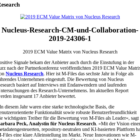
esearch
Nucleus-Research-CM-und-Collaboration-
2019-24306-1
2019 ECM Value Matrix von Nucleus Research
ositive Signale bekam der Anbieter auch durch die Einstufung in der
urz nach der Partnerkonferenz veröffentlichten 2019 ECM Value Matri
on
Nucleus Research
. Hier ist M-Files das sechste Jahr in Folge als
ührendes Unternehmen eingestuft. Die Bewertung von Nucleus
esearch basiert auf Interviews mit Endanwendern und laufenden
ntersuchungen des Research-Unternehmens. Im aktuellen Report
erden insgesamt 17 Anbieter bewertet.
In diesem Jahr waren eine starke technologische Basis, die
enutzerorientierte Funktionalität sowie robuste Benutzerfreundlichkeit
ie wichtigsten Treiber für die Bewertung von M-Files als Leader«, sagt
arbara Peck, Analystin für Nucleus Research
. »Mit der Vision eine
etadatengesteuerten, repository-neutralen und KI-basierten Plattform h
-Files eine klare Alleinstellung im Markt. Neue Innovationen wie M-