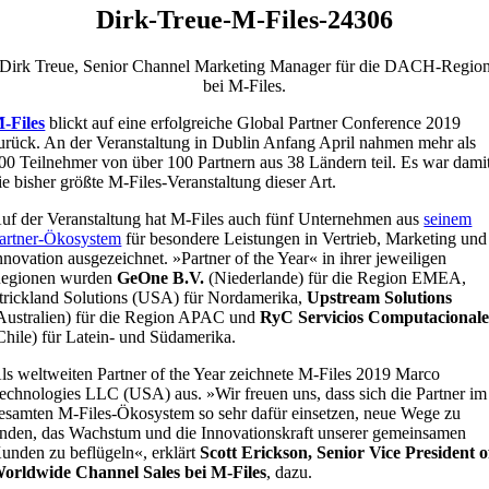
Dirk-Treue-M-Files-24306
Dirk Treue, Senior Channel Marketing Manager für die DACH-Regio
bei M-Files.
-Files
blickt auf eine erfolgreiche Global Partner Conference 2019
urück. An der Veranstaltung in Dublin Anfang April nahmen mehr als
00 Teilnehmer von über 100 Partnern aus 38 Ländern teil. Es war dami
ie bisher größte M-Files-Veranstaltung dieser Art.
uf der Veranstaltung hat M-Files auch fünf Unternehmen aus
seinem
artner-Ökosystem
für besondere Leistungen in Vertrieb, Marketing und
nnovation ausgezeichnet. »Partner of the Year« in ihrer jeweiligen
egionen wurden
GeOne B.V.
(Niederlande) für die Region EMEA,
trickland Solutions (USA) für Nordamerika,
Upstream Solutions
Australien) für die Region APAC und
RyC Servicios Computacionale
Chile) für Latein- und Südamerika.
ls weltweiten Partner of the Year zeichnete M-Files 2019 Marco
echnologies LLC (USA) aus. »Wir freuen uns, dass sich die Partner im
esamten M-Files-Ökosystem so sehr dafür einsetzen, neue Wege zu
inden, das Wachstum und die Innovationskraft unserer gemeinsamen
unden zu beflügeln«, erklärt
Scott Erickson, Senior Vice President o
orldwide Channel Sales bei M-Files
, dazu.