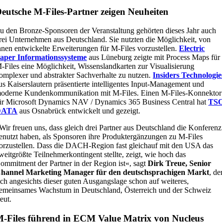
eutsche M-Files-Partner zeigen Neuheiten
u den Bronze-Sponsoren der Veranstaltung gehörten dieses Jahr auch
rei Unternehmen aus Deutschland. Sie nutzten die Möglichkeit, von
hnen entwickelte Erweiterungen für M-Files vorzustellen.
Electric
aper Informationssysteme
aus Lüneburg zeigte mit Process Maps für
-Files eine Möglichkeit, Wissenslandkarten zur Visualisierung
omplexer und abstrakter Sachverhalte zu nutzen.
Insiders Technologie
us Kaiserslautern präsentierte intelligentes Input-Management und
oderne Kundenkommunikation mit M-Files. Einen M-Files-Konnektor
ür Microsoft Dynamics NAV / Dynamics 365 Business Central hat
TS
DATA
aus Osnabrück entwickelt und gezeigt.
Wir freuen uns, dass gleich drei Partner aus Deutschland die Konferenz
enutzt haben, als Sponsoren ihre Produktergänzungen zu M-Files
orzustellen. Dass die DACH-Region fast gleichauf mit den USA das
weitgrößte Teilnehmerkontingent stellte, zeigt, wie hoch das
ommitment der Partner in der Region ist«, sagt
Dirk Treue, Senior
hannel Marketing Manager für den deutschsprachigen Markt
, de
ich angesichts dieser guten Ausgangslage schon auf weiteres,
emeinsames Wachstum in Deutschland, Österreich und der Schweiz
reut.
-Files führend in ECM Value Matrix von Nucleus