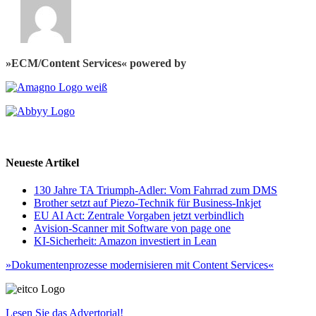
»ECM/Content Services« powered by
Neueste Artikel
130 Jahre TA Triumph-Adler: Vom Fahrrad zum DMS
Brother setzt auf Piezo-Technik für Business-Inkjet
EU AI Act: Zentrale Vorgaben jetzt verbindlich
Avision-Scanner mit Software von page one
KI-Sicherheit: Amazon investiert in Lean
»Dokumentenprozesse modernisieren mit Content Services«
Lesen Sie das Advertorial!