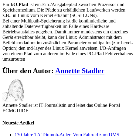
Ein
I/O-Pfad
ist ein-Ein-/Ausgabepfad zwischen Prozessor und
Speichermedium. Die Pfade zu erhältlichen Laufwerken werden
z.B.. in Linux vom Kernel erkannt (SCSI LUNs).
Bei einer Multipath-Speicherung ist die kontinuierliche und
anhaltende Datenverfügbarkeit im Falle eines Hardware-
Betriebsausfalles gegeben. Damit immer mindestens ein einzelnes
Gerät erreichbar bleibt, kann der Linux-Administrator mit dem
Befehl »mdadm« im zusätzlichen Parameter »multipath« (zur Level-
Option) den md-layer des Linux Kernel anweisen, I/O-Anfragen
von einem Pfad zum anderen im Falle eines I/O-Pfad Fehlverhaltens
umzurouten .
Über den Autor:
Annette Stadler
Annette Stadler ist IT-Journalistin und leitet das Online-Portal
ECMGUIDE.
Neueste Artikel
130 Jahre TA Triumph-Adler: Vom Fahrrad zum DMS