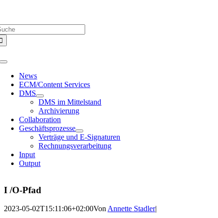
Zum
Über uns |
Media-Infos |
Glossar |
Kontakt |
Newsletter
Inhalt
uche
springen
ach:
Toggle
Navigation
News
ECM/Content Services
DMS
DMS im Mittelstand
Archivierung
Collaboration
Geschäftsprozesse
Verträge und E-Signaturen
Rechnungsverarbeitung
Input
Output
I /O-Pfad
2023-05-02T15:11:06+02:00
Von
Annette Stadler
|