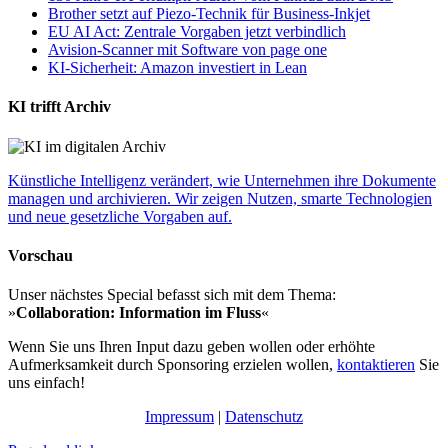
Brother setzt auf Piezo-Technik für Business-Inkjet
EU AI Act: Zentrale Vorgaben jetzt verbindlich
Avision-Scanner mit Software von page one
KI-Sicherheit: Amazon investiert in Lean
KI trifft Archiv
Künstliche Intelligenz verändert, wie Unternehmen ihre Dokumente
managen und archivieren. Wir zeigen Nutzen, smarte Technologien
und neue gesetzliche Vorgaben auf.
Vorschau
Unser nächstes Special befasst sich mit dem Thema:
»
Collaboration: Information im Fluss
«
Wenn Sie uns Ihren Input dazu geben wollen oder erhöhte
Aufmerksamkeit durch Sponsoring erzielen wollen,
kontaktieren
Sie
uns einfach!
Impressum
|
Datenschutz