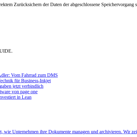
orrektem Zurücksichern der Daten der abgeschlossene Speichervorgang si
MGUIDE.
Adler: Vom Fahrrad zum DMS
Technik für Business-Inkjet
aben jetzt verbindlich
ftware von page one
vestiert in Lean
ert, wie Unternehmen ihre Dokumente managen und archivieren. Wir ze