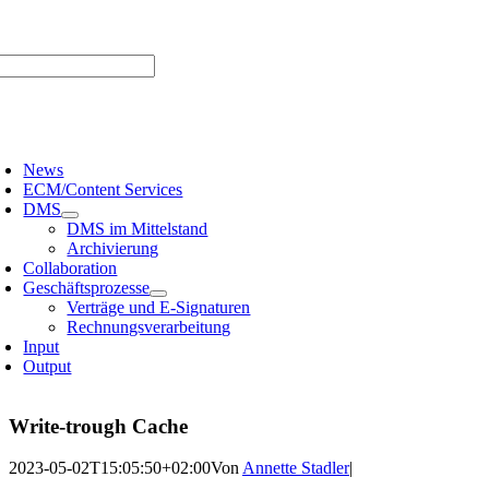
Zum
er uns |
Media-Infos |
Glossar |
Kontakt |
Newsletter
Inhalt
springen
oggle
avigation
News
ECM/Content Services
DMS
DMS im Mittelstand
Archivierung
Collaboration
Geschäftsprozesse
Verträge und E-Signaturen
Rechnungsverarbeitung
Input
Output
Write-trough Cache
2023-05-02T15:05:50+02:00
Von
Annette Stadler
|