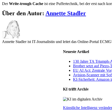
Der
Write-trough Cache
ist eine Puffertechnik, bei der erst nach k
Über den Autor:
Annette Stadler
Annette Stadler ist IT-Journalistin und leitet das Online-Portal EC
Neueste Artikel
130 Jahre TA Triumph-
Brother setzt auf Piezo-
EU AI Act: Zentrale Vorg
Avision-Scanner mit So
KI-Sicherheit: Amazon in
KI trifft Archiv
Künstliche Intelligenz veränd