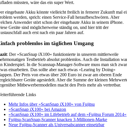
ufladen müssten, wäre das ein super Wert.
er eingebaute Akku könnte vielleicht freilich in fernerer Zukunft mal e
roblem werden, sprich: einen Service-Fall heraufbeschwören. Aber
elchen Anwender stört schon der eingebaute Akku in seinem iPhone.
iese Geräte sind möglicherweise ständig on, und hier tritt der
ustauschfall auch erst nach ein paar Jahren auf.
infach problemlos im täglichen Umgang
azit
: Der »ScanSnap iX100« funktionierte in unserem mittlerweile
ehrmonatigen Testbetrieb absolut problemlos. Auch die Installation wa
in Kinderspiel. In die Scansnap-Manager-Software muss man sich zwa
twas einarbeiten. Das sollte aber nach etwas »Learing by Doing«
lappen. Der Preis von etwas über 200 Euro ist zwar am oberen Ende
ergleichbarer Geräte agesiedelt. Aber die Summe der kleinen Mehrwert
egenüber Mitbewerbermodellen macht den Preis mehr als vertretbar.
eiterführende Links
Mehr Infos über »ScanSnap iX100« von Fujitsu
»ScanSnap iX100« bei Amazon
»ScanSnap iX100« im Lifebetrieb auf dem »Fujitsu Forum 2014«
Fujitsu-ScanSnap-Scanner knacken 3-Millionen-Marke
Neue Fujitsu-Scanner als Universalscanner einsetzbar