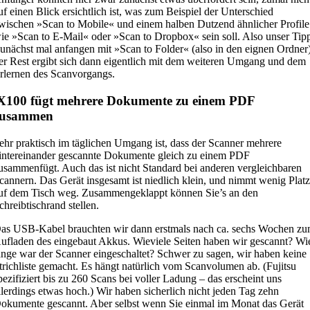
uf einen Blick ersichtlich ist, was zum Beispiel der Unterschied
wischen »Scan to Mobile« und einem halben Dutzend ähnlicher Profile
ie »Scan to E-Mail« oder »Scan to Dropbox« sein soll. Also unser Tip
unächst mal anfangen mit »Scan to Folder« (also in den eignen Ordner)
er Rest ergibt sich dann eigentlich mit dem weiteren Umgang und dem
rlernen des Scanvorgangs.
X100 fügt mehrere Dokumente zu einem PDF
zusammen
ehr praktisch im täglichen Umgang ist, dass der Scanner mehrere
intereinander gescannte Dokumente gleich zu einem PDF
usammenfügt. Auch das ist nicht Standard bei anderen vergleichbaren
cannern. Das Gerät insgesamt ist niedlich klein, und nimmt wenig Plat
uf dem Tisch weg. Zusammengeklappt können Sie’s an den
chreibtischrand stellen.
as USB-Kabel brauchten wir dann erstmals nach ca. sechs Wochen z
ufladen des eingebaut Akkus. Wieviele Seiten haben wir gescannt? Wi
ange war der Scanner eingeschaltet? Schwer zu sagen, wir haben keine
trichliste gemacht. Es hängt natürlich vom Scanvolumen ab. (Fujitsu
pezifiziert bis zu 260 Scans bei voller Ladung – das erscheint uns
llerdings etwas hoch.) Wir haben sicherlich nicht jeden Tag zehn
okumente gescannt. Aber selbst wenn Sie einmal im Monat das Gerät