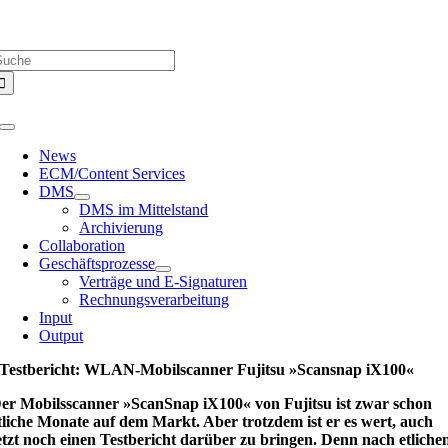
Zum
Über uns |
Media-Infos |
Glossar |
Kontakt |
Newsletter
Inhalt
uche
springen
ach:
Toggle
Navigation
News
ECM/Content Services
DMS
DMS im Mittelstand
Archivierung
Collaboration
Geschäftsprozesse
Verträge und E-Signaturen
Rechnungsverarbeitung
Input
Output
Testbericht: WLAN-Mobilscanner Fujitsu »Scansnap iX100«
er Mobilsscanner »ScanSnap iX100« von Fujitsu ist zwar schon
tliche Monate auf dem Markt. Aber trotzdem ist er es wert, auch
etzt noch einen Testbericht darüber zu bringen. Denn nach etliche