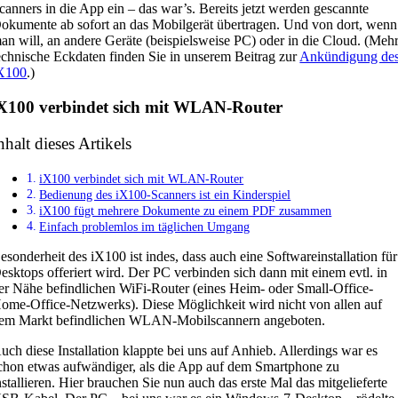
canners in die App ein – das war’s. Bereits jetzt werden gescannte
okumente ab sofort an das Mobilgerät übertragen. Und von dort, wenn
an will, an andere Geräte (beispielsweise PC) oder in die Cloud. (Meh
echnische Eckdaten finden Sie in unserem Beitrag zur
Ankündigung de
X100
.)
X100 verbindet sich mit WLAN-Router
nhalt dieses Artikels
iX100 verbindet sich mit WLAN-Router
Bedienung des iX100-Scanners ist ein Kinderspiel
iX100 fügt mehrere Dokumente zu einem PDF zusammen
Einfach problemlos im täglichen Umgang
esonderheit des iX100 ist indes, dass auch eine Softwareinstallation für
esktops offeriert wird. Der PC verbinden sich dann mit einem evtl. in
er Nähe befindlichen WiFi-Router (eines Heim- oder Small-Office-
ome-Office-Netzwerks). Diese Möglichkeit wird nicht von allen auf
em Markt befindlichen WLAN-Mobilscannern angeboten.
uch diese Installation klappte bei uns auf Anhieb. Allerdings war es
chon etwas aufwändiger, als die App auf dem Smartphone zu
nstallieren. Hier brauchen Sie nun auch das erste Mal das mitgelieferte