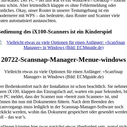
SB-Kabel. Der PC – bei uns war es ein Windows-7-Desktop – rödelte
anz schön. Aber letztendlich klappte es ohne Fehlermeldung oder
hnliches. Okay, unser Router in unserer Testumgebung ist ein
odernerer mit WPS – das bedeutete, dass Router und Scanner viele
aten automatisiert austauschten.
edienung des iX100-Scanners ist ein Kinderspiel
20722-Scansnap-Manager-Menue-windows
Vielleicht etwas zu viele Optionen für einen Anfänger: »ScanSnap
Manager« in Windows (Bild: ECMguide.de)
er Bedienkomfort nach der Installation ist schon beachtlich. Sie nehme
hren iX100, klappen das Einzugsfach auf, warten ein paar Sekunden, bi
er PC meldet, dass der Scanner nun »bereit zum Scannen« ist, und
önnen ihn nun mit Dokumenten füttern. Nach dem Beenden des
canvorgangs muss lediglich in der Scansnap-Manager-Software noch
eklickt werden, wohin das Dokument gespeichert oder gesendet werde
oll – das war’s.
nfänger könnten hier zwar zunächst etwas überfordert sein, zumal nich