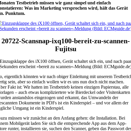
onaten Testbetrieb müssen wir ganz simpel und einfach
onstatieren: Was im Marketing versprochen wird, hält das Gerät
in. Punktum.
20722-Scansnap-ixq100-bereit-zu-scannen-
Fujitsu
Einzugsklappe des iX100 öffnen, Gerät schaltet sich ein, und nach paa
Sekunden erscheint »bereit zu scannen«-Meldung (Bild: ECMguide.de
o, eigentlich könnten wir nach obiger Einleitung mit unserem Testberic
ertig sein, aber so einfach wollen wir es uns nun doch nicht machen.
ber Fakt ist: Wir hatten im Testbetrieb keinen einzigen Papierstau, alle
orlagen – auch etwas kompliziertere wie Bierdeckel oder Visitenkarten
urden anstandslos eingezogen und erkannt, das Umwandeln der
escannten Dokumente in PDFs ist ein Kinderspiel – und vor allem der
ägliche Umgang ist ein Kinderspiel.
azu müssen wir zunächst an den Anfang gehen: die Installation. Bei
inem Mobilgerät laden Sie sich die entsprechende App aus dem App-
tore runter, installieren sie, suchen den Scanner, geben das Passwort de