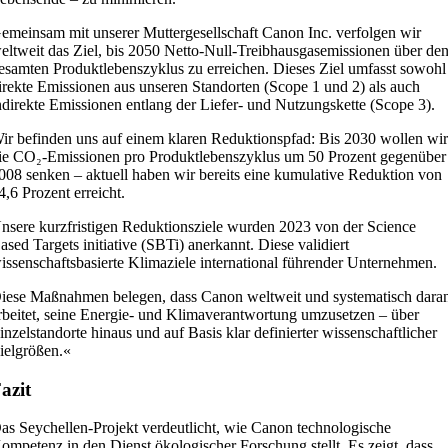
emeinsam mit unserer Muttergesellschaft Canon Inc. verfolgen wir
eltweit das Ziel, bis 2050 Netto-Null-Treibhausgasemissionen über de
esamten Produktlebenszyklus zu erreichen. Dieses Ziel umfasst sowohl
irekte Emissionen aus unseren Standorten (Scope 1 und 2) als auch
ndirekte Emissionen entlang der Liefer- und Nutzungskette (Scope 3).
ir befinden uns auf einem klaren Reduktionspfad: Bis 2030 wollen wi
ie CO₂-Emissionen pro Produktlebenszyklus um 50 Prozent gegenüber
008 senken – aktuell haben wir bereits eine kumulative Reduktion von
4,6 Prozent erreicht.
nsere kurzfristigen Reduktionsziele wurden 2023 von der Science
ased Targets initiative (SBTi) anerkannt. Diese validiert
issenschaftsbasierte Klimaziele international führender Unternehmen.
iese Maßnahmen belegen, dass Canon weltweit und systematisch dara
rbeitet, seine Energie- und Klimaverantwortung umzusetzen – über
inzelstandorte hinaus und auf Basis klar definierter wissenschaftlicher
ielgrößen.«
azit
as Seychellen-Projekt verdeutlicht, wie Canon technologische
ompetenz in den Dienst ökologischer Forschung stellt. Es zeigt, dass