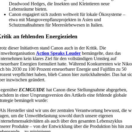
Deadwood Hedges, die Insekten und Kleintieren neue
Lebensräume bieten.
Canon engagiert sich zudem weltweit für lokale Ökosysteme –
etwa mit Mangrovenpflanzprojekten in Asien und
Schutzmaßnahmen für Meereslebewesen in Italien.
ritik an fehlenden Energiezielen
rotz dieser Initiativen stand Canon auch in der Kritik. Die
mweltorganisation
Action Speaks Louder
bemängelte, dass das
nternehmen kein klares Ziel für den vollständigen Umstieg auf
rneuerbare Energien formuliert hatte. Während Konkurrenten wie Niko
ich bis 2030 zu 100 Prozent erneuerbarer Energie und Fujifilm zu 50
rozent verpflichtet haben, blieb Canon hier zurückhaltender. Das hat si
ber inzwischen geändert.
egenüber
ECMGUIDE
hat Canon diese Stellungnahme abgegeben,
achdem in einer Ursprungsversion des Artikels eine fehlende globale
trategie bemängelt wurde:
Als Hersteller sind wir uns der zentralen Verantwortung bewusst, die w
ragen, um die Umweltbelastung sowohl durch unsere eigenen
nternehmensaktivitäten als auch über den gesamten Lebenszyklus
nserer Produkte – von der Entwicklung über die Produktion bis hin zu
ebensende – zu minimieren.