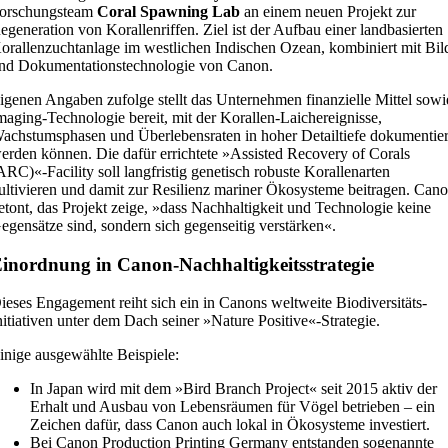
orschungsteam
Coral Spawning Lab
an einem neuen Projekt zur
egeneration von Korallenriffen. Ziel ist der Aufbau einer landbasierten
orallenzuchtanlage im westlichen Indischen Ozean, kombiniert mit Bil
nd Dokumentationstechnologie von Canon.
igenen Angaben zufolge stellt das Unternehmen finanzielle Mittel sowi
maging-Technologie bereit, mit der Korallen-Laichereignisse,
achstumsphasen und Überlebensraten in hoher Detailtiefe dokumentier
erden können. Die dafür errichtete »Assisted Recovery of Corals
ARC)«-Facility soll langfristig genetisch robuste Korallenarten
ultivieren und damit zur Resilienz mariner Ökosysteme beitragen. Can
etont, das Projekt zeige, »dass Nachhaltigkeit und Technologie keine
egensätze sind, sondern sich gegenseitig verstärken«.
inordnung in Canon-Nachhaltigkeitsstrategie
ieses Engagement reiht sich ein in Canons weltweite Biodiversitäts-
nitiativen unter dem Dach seiner »Nature Positive«-Strategie.
inige ausgewählte Beispiele:
In Japan wird mit dem »Bird Branch Project« seit 2015 aktiv der
Erhalt und Ausbau von Lebensräumen für Vögel betrieben – ein
Zeichen dafür, dass Canon auch lokal in Ökosysteme investiert.
Bei Canon Production Printing Germany entstanden sogenannte