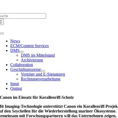
Zum
Über uns |
Media-Infos |
Glossar |
Kontakt |
Newsletter
Inhalt
uche
springen
ach:
Toggle
Navigation
News
ECM/Content Services
DMS
DMS im Mittelstand
Archivierung
Collaboration
Geschäftsprozesse
Verträge und E-Signaturen
Rechnungsverarbeitung
Input
Output
Canon im Einsatz für Korallenriff-Schutz
it Imaging-Technologie unterstützt Canon ein Korallenriff-Projek
uf den Seychellen für die Wiederherstellung mariner Ökosysteme.
emeinsam mit Forschungspartnern will das Unternehmen zeigen,