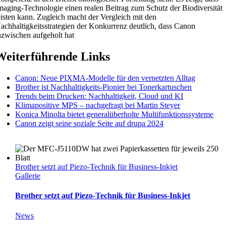
maging-Technologie einen realen Beitrag zum Schutz der Biodiversität
eisten kann. Zugleich macht der Vergleich mit den
achhaltigkeitsstrategien der Konkurrenz deutlich, dass Canon
nzwischen aufgeholt hat
Weiterführende Links
Canon: Neue PIXMA-Modelle für den vernetzten Alltag
Brother ist Nachhaltigkeits-Pionier bei Tonerkartuschen
Trends beim Drucken: Nachhaltigkeit, Cloud und KI
Klimapositive MPS – nachgefragt bei Martin Steyer
Konica Minolta bietet generalüberholte Multifunktionssysteme
Canon zeigt seine soziale Seite auf drupa 2024
Brother setzt auf Piezo-Technik für Business-Inkjet
Gallerie
Brother setzt auf Piezo-Technik für Business-Inkjet
News