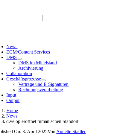
Zum
er uns |
Media-Infos |
Glossar |
Kontakt |
Newsletter
Inhalt
springen
oggle
avigation
News
ECM/Content Services
DMS
DMS im Mittelstand
Archivierung
Collaboration
Geschäftsprozesse
Verträge und E-Signaturen
Rechnungsverarbeitung
Input
Output
Home
News
d.velop eröffnet rumänischen Standort
blished On: 3. April 2025
Von
Annette Stadler