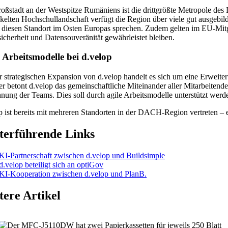
oßstadt an der Westspitze Rumäniens ist die drittgrößte Metropole des L
kelten Hochschullandschaft verfügt die Region über viele gut ausgebi
r diesen Standort im Osten Europas sprechen. Zudem gelten im EU-Mit
icherheit und Datensouveränität gewährleistet bleiben.
 Arbeitsmodelle bei d.velop
r strategischen Expansion von d.velop handelt es sich um eine Erweit
r betont d.velop das gemeinschaftliche Miteinander aller Mitarbeitende
nung der Teams. Dies soll durch agile Arbeitsmodelle unterstützt werd
p ist bereits mit mehreren Standorten in der DACH-Region vertreten – 
terführende Links
KI-Partnerschaft zwischen d.velop und Buildsimple
d.velop beteiligt sich an optiGov
KI-Kooperation zwischen d.velop und PlanB.
tere Artikel