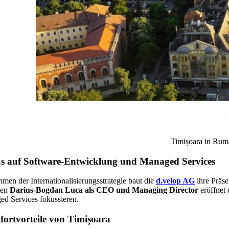
Timișoara in Rumän
s auf Software-Entwicklung und Managed Services
men der Internationalisierungsstrategie baut die
d.velop AG
ihre Präs
ten
Darius-Bogdan Luca als CEO und Managing Director
eröffnet 
d Services fokussieren.
dortvorteile von Timișoara