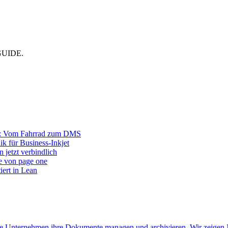
CMGUIDE.
r: Vom Fahrrad zum DMS
ik für Business-Inkjet
 jetzt verbindlich
e von page one
iert in Lean
 wie Unternehmen ihre Dokumente managen und archivieren. Wir zeigen 