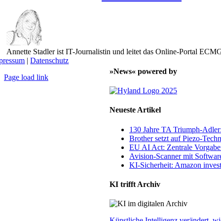
Annette Stadler ist IT-Journalistin und leitet das Online-Portal E
pressum
|
Datenschutz
»News« powered by
Page load link
Nach
oben
Neueste Artikel
130 Jahre TA Triumph-Adle
Brother setzt auf Piezo-Techn
EU AI Act: Zentrale Vorgaben
Avision-Scanner mit Softwar
KI-Sicherheit: Amazon invest
KI trifft Archiv
Künstliche Intelligenz verändert,