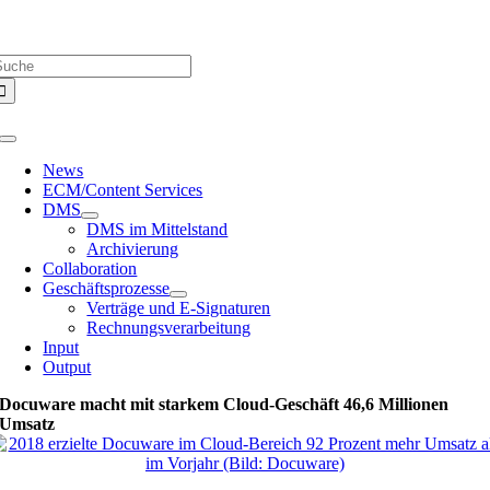
Zum
Über uns |
Media-Infos |
Glossar |
Kontakt |
Newsletter
Inhalt
uche
springen
ach:
Toggle
Navigation
News
ECM/Content Services
DMS
DMS im Mittelstand
Archivierung
Collaboration
Geschäftsprozesse
Verträge und E-Signaturen
Rechnungsverarbeitung
Input
Output
Docuware macht mit starkem Cloud-Geschäft 46,6 Millionen
Umsatz