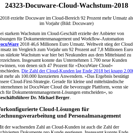
24323-Docuware-Cloud-Wachstum-2018
2018 erzielte Docuware im Cloud-Bereich 92 Prozent mehr Umsatz al
im Vorjahr (Bild: Docuware)
ei starkem Wachstum im Cloud-Geschäft erzielte der Anbieter von
ösungen für Dokumentenmanagement und Workflow-Automation
ocuWare
2018 46,6 Millionen Euro Umsatz. Weltweit stieg der Cloud
msatz im Vergleich zum Vorjahr um 92 Prozent auf 7,8 Millionen Euro
as stärkste Wachstum war hier bei Neukunden aus dem Mittelstand zu
erzeichnen. Insgesamt konnte das Unternehmen 1.700 neue Kunden
ewinnen, von denen sich 47 Prozent für »DocuWare Cloud«
ntschieden.
Die Zahl der Cloud-Kunden lag Ende 2018 bei knapp 2.00
it mehr als 100.000 lizenzierten Anwendern. »Das Ergebnis bestätigt
nsere Cloud-First-Strategie. Gerade für kleine und mittelständische
nternehmen ist DocuWare Cloud die bevorzugte Plattform, wenn sie
ich für Dokumentenmanagement-Lösungen entscheiden«, so
eschäftsführer Dr. Michael Berger
.
orkonfigurierte Cloud-Lösungen für
echnungsverarbeitung und Personalmanagement
it der wachsenden Zahl an Cloud-Kunden ist auch die Zahl der
rchivierten Dokumente pro Kunde gestiegen. Insgesamt konnte Ende