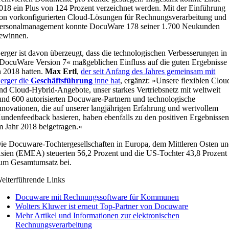
018 ein Plus von 124 Prozent verzeichnet werden. Mit der Einführung
on vorkonfigurierten Cloud-Lösungen für Rechnungsverarbeitung und
ersonalmanagement konnte DocuWare 178 seiner 1.700 Neukunden
ewinnen.
erger ist davon überzeugt, dass die technologischen Verbesserungen in
DocuWare Version 7« maßgeblichen Einfluss auf die guten Ergebnisse
n 2018 hatten.
Max Ertl
,
der seit Anfang des Jahres gemeinsam mit
erger die
Geschäftsführung
inne hat
, ergänzt: »Unsere flexiblen Clou
nd Cloud-Hybrid-Angebote, unser starkes Vertriebsnetz mit weltweit
und 600 autorisierten Docuware-Partnern und technologische
nnovationen, die auf unserer langjährigen Erfahrung und wertvollem
undenfeedback basieren, haben ebenfalls zu den positiven Ergebnisse
m Jahr 2018 beigetragen.«
ie Docuware-Tochtergesellschaften in Europa, dem Mittleren Osten u
sien (EMEA) steuerten 56,2 Prozent und die US-Tochter 43,8 Prozent
um Gesamtumsatz bei.
eiterführende Links
Docuware mit Rechnungssoftware für Kommunen
Wolters Kluwer ist erneut Top-Partner von Docuware
Mehr Artikel und Informationen zur elektronischen
Rechnungsverarbeitung