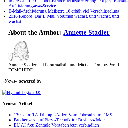
Interessant für Channel-Partner: Mailstore ermöglicht jetzt E-Mail-
Archivierung-as-a-Service
E-Mail-Archivierung Mailstore 10 erhält viel Verschlüsselung
2016 Rekord: Das E-Mail-Volumen wächst, und wächst, und
wächst
About the Author:
Annette Stadler
Annette Stadler ist IT-Journalistin und leitet das Online-Portal
ECMGUIDE.
»News« powered by
Neueste Artikel
130 Jahre TA Triumph-Adler: Vom Fahrrad zum DMS
Brother setzt auf Piezo-Technik für Business-Inkjet
EU AI Act: Zentrale Vorgaben jetzt verbindlich