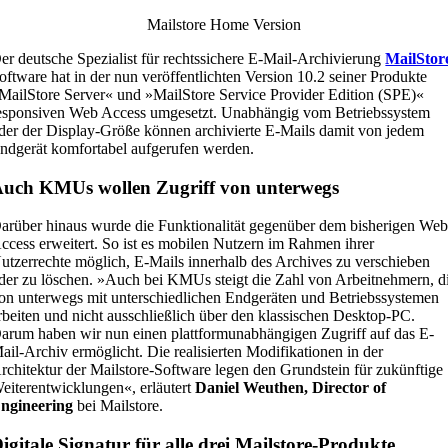
Mailstore Home Version
er deutsche Spezialist für rechtssichere E-Mail-Archivierung
MailStor
oftware hat in der nun veröffentlichten Version 10.2 seiner Produkte
MailStore Server« und »MailStore Service Provider Edition (SPE)«
esponsiven Web Access umgesetzt. Unabhängig vom Betriebssystem
der der Display-Größe können archivierte E-Mails damit von jedem
ndgerät komfortabel aufgerufen werden.
uch KMUs wollen Zugriff von unterwegs
arüber hinaus wurde die Funktionalität gegenüber dem bisherigen We
ccess erweitert. So ist es mobilen Nutzern im Rahmen ihrer
utzerrechte möglich, E-Mails innerhalb des Archives zu verschieben
der zu löschen. »Auch bei KMUs steigt die Zahl von Arbeitnehmern, d
on unterwegs mit unterschiedlichen Endgeräten und Betriebssystemen
rbeiten und nicht ausschließlich über den klassischen Desktop-PC.
arum haben wir nun einen plattformunabhängigen Zugriff auf das E-
ail-Archiv ermöglicht. Die realisierten Modifikationen in der
rchitektur der Mailstore-Software legen den Grundstein für zukünftige
eiterentwicklungen«, erläutert
Daniel Weuthen, Director of
ngineering
bei Mailstore.
igitale Signatur für alle drei Mailstore-Produkte