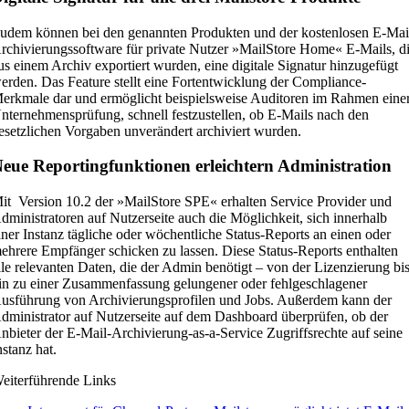
udem können bei den genannten Produkten und der kostenlosen E-Mai
rchivierungssoftware für private Nutzer »MailStore Home« E-Mails, d
us einem Archiv exportiert wurden, eine digitale Signatur hinzugefügt
erden. Das Feature stellt eine Fortentwicklung der Compliance-
erkmale dar und ermöglicht beispielsweise Auditoren im Rahmen eine
nternehmensprüfung, schnell festzustellen, ob E-Mails nach den
esetzlichen Vorgaben unverändert archiviert wurden.
eue Reportingfunktionen erleichtern Administration
it Version 10.2 der »MailStore SPE« erhalten Service Provider und
dministratoren auf Nutzerseite auch die Möglichkeit, sich innerhalb
iner Instanz tägliche oder wöchentliche Status-Reports an einen oder
ehrere Empfänger schicken zu lassen. Diese Status-Reports enthalten
lle relevanten Daten, die der Admin benötigt – von der Lizenzierung bi
in zu einer Zusammenfassung gelungener oder fehlgeschlagener
usführung von Archivierungsprofilen und Jobs. Außerdem kann der
dministrator auf Nutzerseite auf dem Dashboard überprüfen, ob der
nbieter der E-Mail-Archivierung-as-a-Service Zugriffsrechte auf seine
nstanz hat.
eiterführende Links