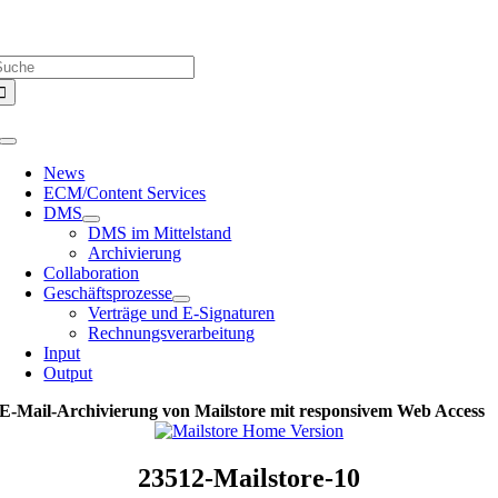
Zum
Über uns |
Media-Infos |
Glossar |
Kontakt |
Newsletter
Inhalt
uche
springen
ach:
Toggle
Navigation
News
ECM/Content Services
DMS
DMS im Mittelstand
Archivierung
Collaboration
Geschäftsprozesse
Verträge und E-Signaturen
Rechnungsverarbeitung
Input
Output
E-Mail-Archivierung von Mailstore mit responsivem Web Access
23512-Mailstore-10