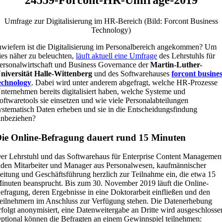
Umfrage zur Digitalisierung im HR-Bereich (Bild: Forcont Business
Technology)
nwiefern ist die Digitalisierung im Personalbereich angekommen? Um
ies näher zu beleuchten,
läuft aktuell eine Umfrage
des Lehrstuhls für
ersonalwirtschaft und Business Governance der
Martin-Luther-
niversität Halle-Wittenberg
und des Softwarehauses
forcont busine
echnology
. Dabei wird unter anderem abgefragt, welche HR-Prozesse
nternehmen bereits digitalisiert haben, welche Systeme und
oftwaretools sie einsetzen und wie viele Personalabteilungen
ystematisch Daten erheben und sie in die Entscheidungsfindung
inbeziehen?
ie Online-Befragung dauert rund 15 Minuten
er Lehrstuhl und das Softwarehaus für Enterprise Content Managemen
aden Mitarbeiter und Manager aus Personalwesen, kaufmännischer
eitung und Geschäftsführung herzlich zur Teilnahme ein, die etwa 15
inuten beansprucht. Bis zum 30. November 2019 läuft die Online-
efragung, deren Ergebnisse in eine Doktorarbeit einfließen und den
eilnehmern im Anschluss zur Verfügung stehen. Die Datenerhebung
rfolgt anonymisiert, eine Datenweitergabe an Dritte wird ausgeschlosse
ptional können die Befragten an einem Gewinnspiel teilnehmen: