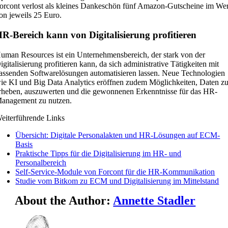
orcont verlost als kleines Dankeschön fünf Amazon-Gutscheine im Wer
on jeweils 25 Euro.
R-Bereich kann von Digitalisierung profitieren
uman Resources ist ein Unternehmensbereich, der stark von der
igitalisierung profitieren kann, da sich administrative Tätigkeiten mit
assenden Softwarelösungen automatisieren lassen. Neue Technologien
ie KI und Big Data Analytics eröffnen zudem Möglichkeiten, Daten z
rheben, auszuwerten und die gewonnenen Erkenntnisse für das HR-
anagement zu nutzen.
eiterführende Links
Übersicht: Digitale Personalakten und HR-Lösungen auf ECM-
Basis
Praktische Tipps für die Digitalisierung im HR- und
Personalbereich
Self-Service-Module von Forcont für die HR-Kommunikation
Studie vom Bitkom zu ECM und Digitalisierung im Mittelstand
About the Author:
Annette Stadler