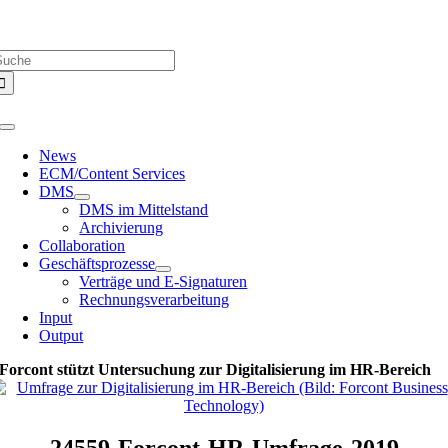
Zum
Über uns |
Media-Infos |
Glossar |
Kontakt |
Newsletter
Inhalt
uche
springen
ach:
Toggle
Navigation
News
ECM/Content Services
DMS
DMS im Mittelstand
Archivierung
Collaboration
Geschäftsprozesse
Verträge und E-Signaturen
Rechnungsverarbeitung
Input
Output
Forcont stützt Untersuchung zur Digitalisierung im HR-Bereich
24559-Forcont-HR-Umfrage-2019