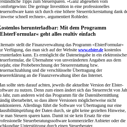
erständliche Tipps zum Steuersparen. »Ganz abgesehen vom
omfortgewinn: Die geringe Investition in eine professionelles
teuersoftware kann sich durch eine höhere Steuerrückerstattung dank d
inweise schnell rechnen«, argumentiert Rohleder.
ostenlos herunterladbar: Mit dem Programm
ElsterFormular« geht alles realtiv einfach
lternativ stellt die Finanzverwaltung das Programm »ElsterFormular«
ur Verfügung, das man sich auf der Website
www.elster.de
kostenlos
erunterladen kann. Es ermöglicht die Dateneingabe in ein elektronische
teuerformular, die Übernahme von unveränderten Angaben aus dem
orjahr, eine Probeberechnung der Steuererstattung bzw.
teuernachzahlung und die verschlüsselte Übertragung der
teuererklärung an die Finanzverwaltung über das Internet.
an sollte stets darauf achten, jeweils die aktuellste Version der Elster-
oftware zu nutzen. Denn zum einen ändert sich das Steuerrecht von Jah
u Jahr, zum anderen wird das Programm für die Datenübermittlung
tändig überarbeitet, so dass ältere Versionen möglicherweise nicht
unktionieren. Allerdings führt die Software vor Übertragung nur eine
lausibilitätsprüfung der Daten durch, sie gibt keine gezielten Hinweise,
ie man Steuern sparen kann. Damit ist sie kein Ersatz für eine
rofessionelle Steuerberatungssoftware kommerzieller Anbieter oder die
achkundige Unterstützung durch einen Steuerberater.