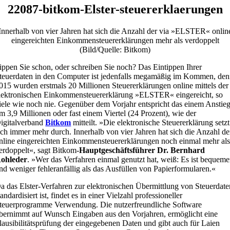
22087-bitkom-Elster-steuererklaerungen
Innerhalb von vier Jahren hat sich die Anzahl der via »ELSTER« onlin
eingereichten Einkommensteuererklärungen mehr als verdoppelt
(Bild/Quelle: Bitkom)
ippen Sie schon, oder schreiben Sie noch? Das Eintippen Ihrer
teuerdaten in den Computer ist jedenfalls megamäßig im Kommen, de
015 wurden erstmals 20 Millionen Steuererklärungen online mittels der
lektronischen Einkommensteuererklärung »ELSTER« eingereicht, so
iele wie noch nie. Gegenüber dem Vorjahr entspricht das einem Anstie
m 3,9 Millionen oder fast einem Viertel (24 Prozent), wie der
igitalverband
Bitkom
mitteilt. »Die elektronische Steuererklärung setzt
ich immer mehr durch. Innerhalb von vier Jahren hat sich die Anzahl de
nline eingereichten Einkommensteuererklärungen noch einmal mehr al
erdoppelt«, sagt Bitkom-
Hauptgeschäftsführer Dr. Bernhard
ohleder
. »Wer das Verfahren einmal genutzt hat, weiß: Es ist bequeme
nd weniger fehleranfällig als das Ausfüllen von Papierformularen.«
a das Elster-Verfahren zur elektronischen Übermittlung von Steuerdate
tandardisiert ist, findet es in einer Vielzahl professioneller
teuerprogramme Verwendung. Die nutzerfreundliche Software
bernimmt auf Wunsch Eingaben aus den Vorjahren, ermöglicht eine
lausibilitätsprüfung der eingegebenen Daten und gibt auch für Laien