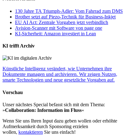
130 Jahre TA Triumph-Adler: Vom Fahrrad zum DMS
Brother setzt auf Piezo-Technik für Business-Inkjet
EU AI Act: Zentrale Vorgaben jetzt verbindlich
Avision-Scanner mit Software von page one
KI-Sicherheit: Amazon investiert in Lean
KI trifft Archiv
Künstliche Intelligenz verändert, wie Unternehmen ihre
Dokumente managen und archivieren. Wir zeigen Nutzen,
smarte Technologien und neue gesetzliche Vorgaben auf.
Vorschau
Unser nächstes Special befasst sich mit dem Thema:
»
Collaboration: Information im Fluss
«
Wenn Sie uns Ihren Input dazu geben wollen oder erhöhte
Aufmerksamkeit durch Sponsoring erzielen
wollen,
kontaktieren
Sie uns einfach!