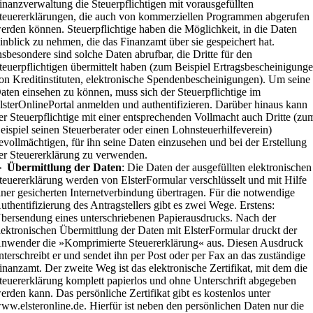
inanzverwaltung die Steuerpflichtigen mit vorausgefüllten
teuererklärungen, die auch von kommerziellen Programmen abgerufen
erden können. Steuerpflichtige haben die Möglichkeit, in die Daten
inblick zu nehmen, die das Finanzamt über sie gespeichert hat.
nsbesondere sind solche Daten abrufbar, die Dritte für den
teuerpflichtigen übermittelt haben (zum Beispiel Ertragsbescheinigung
on Kreditinstituten, elektronische Spendenbescheinigungen). Um seine
aten einsehen zu können, muss sich der Steuerpflichtige im
lsterOnlinePortal anmelden und authentifizieren. Darüber hinaus kann
er Steuerpflichtige mit einer entsprechenden Vollmacht auch Dritte (zu
eispiel seinen Steuerberater oder einen Lohnsteuerhilfeverein)
evollmächtigen, für ihn seine Daten einzusehen und bei der Erstellung
er Steuererklärung zu verwenden.
►
Übermittlung der Daten
: Die Daten der ausgefüllten elektronischen
teuererklärung werden von ElsterFormular verschlüsselt und mit Hilfe
iner gesicherten Internetverbindung übertragen. Für die notwendige
uthentifizierung des Antragstellers gibt es zwei Wege. Erstens:
bersendung eines unterschriebenen Papierausdrucks. Nach der
lektronischen Übermittlung der Daten mit ElsterFormular druckt der
nwender die »Komprimierte Steuererklärung« aus. Diesen Ausdruck
nterschreibt er und sendet ihn per Post oder per Fax an das zuständige
inanzamt. Der zweite Weg ist das elektronische Zertifikat, mit dem die
teuererklärung komplett papierlos und ohne Unterschrift abgegeben
erden kann. Das persönliche Zertifikat gibt es kostenlos unter
ww.elsteronline.de. Hierfür ist neben den persönlichen Daten nur die