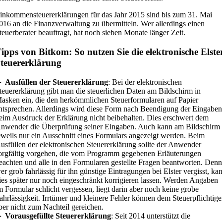
inkommensteuererklärungen für das Jahr 2015 sind bis zum 31. Mai
016 an die Finanzverwaltung zu übermitteln. Wer allerdings einen
teuerberater beauftragt, hat noch sieben Monate länger Zeit.
ipps von Bitkom: So nutzen Sie die elektronische Elste
teuererklärung
►
Ausfüllen der Steuererklärung
: Bei der elektronischen
teuererklärung gibt man die steuerlichen Daten am Bildschirm in
asken ein, die den herkömmlichen Steuerformularen auf Papier
ntsprechen. Allerdings wird diese Form nach Beendigung der Eingabe
eim Ausdruck der Erklärung nicht beibehalten. Dies erschwert dem
nwender die Überprüfung seiner Eingaben. Auch kann am Bildschirm
eweils nur ein Ausschnitt eines Formulars angezeigt werden. Beim
usfüllen der elektronischen Steuererklärung sollte der Anwender
orgfältig vorgehen, die vom Programm gegebenen Erläuterungen
eachten und alle in den Formularen gestellte Fragen beantworten. Den
er grob fahrlässig für ihn günstige Eintragungen bei Elster vergisst, ka
ies später nur noch eingeschränkt korrigieren lassen. Werden Angaben
m Formular schlicht vergessen, liegt darin aber noch keine grobe
ahrlässigkeit. Irrtümer und kleinere Fehler können dem Steuerpflichtig
ber nicht zum Nachteil gereichen.
►
Vorausgefüllte Steuererklärung
: Seit 2014 unterstützt die