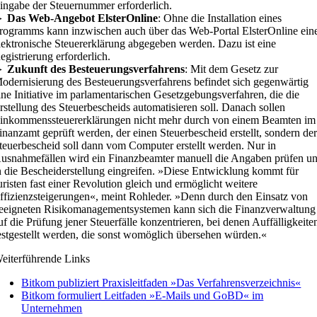
ingabe der Steuernummer erforderlich.
►
Das Web-Angebot ElsterOnline
: Ohne die Installation eines
rogramms kann inzwischen auch über das Web-Portal ElsterOnline ein
lektronische Steuererklärung abgegeben werden. Dazu ist eine
egistrierung erforderlich.
►
Zukunft des Besteuerungsverfahrens
: Mit dem Gesetz zur
odernisierung des Besteuerungsverfahrens befindet sich gegenwärtig
ine Initiative im parlamentarischen Gesetzgebungsverfahren, die die
rstellung des Steuerbescheids automatisieren soll. Danach sollen
inkommenssteuererklärungen nicht mehr durch von einem Beamten im
inanzamt geprüft werden, der einen Steuerbescheid erstellt, sondern de
teuerbescheid soll dann vom Computer erstellt werden. Nur in
usnahmefällen wird ein Finanzbeamter manuell die Angaben prüfen u
n die Bescheiderstellung eingreifen. »Diese Entwicklung kommt für
uristen fast einer Revolution gleich und ermöglicht weitere
ffizienzsteigerungen«, meint Rohleder. »Denn durch den Einsatz von
eeigneten Risikomanagementsystemen kann sich die Finanzverwaltung
uf die Prüfung jener Steuerfälle konzentrieren, bei denen Auffälligkeite
estgestellt werden, die sonst womöglich übersehen würden.«
eiterführende Links
Bitkom publiziert Praxisleitfaden »Das Verfahrensverzeichnis«
Bitkom formuliert Leitfaden »E-Mails und GoBD« im
Unternehmen