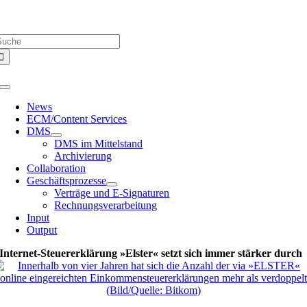
Zum
Über uns |
Media-Infos |
Glossar |
Kontakt |
Newsletter
Inhalt
uche
springen
ach:
Toggle
Navigation
News
ECM/Content Services
DMS
DMS im Mittelstand
Archivierung
Collaboration
Geschäftsprozesse
Verträge und E-Signaturen
Rechnungsverarbeitung
Input
Output
Internet-Steuererklärung »Elster« setzt sich immer stärker durch