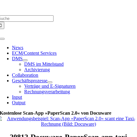
Zum
Über uns |
Media-Infos |
Glossar |
Kontakt |
Newsletter
Inhalt
uche
springen
ach:
Toggle
Navigation
News
ECM/Content Services
DMS
DMS im Mittelstand
Archivierung
Collaboration
Geschäftsprozesse
Verträge und E-Signaturen
Rechnungsverarbeitung
Input
Output
Kostenlose Scan-App »PaperScan 2.0« von Docuware
20812-Docuware-PaperScan-app-taxi