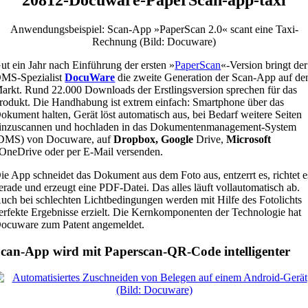
Anwendungsbeispiel: Scan-App »PaperScan 2.0« scant eine Taxi-
Rechnung (Bild: Docuware)
ut ein Jahr nach Einführung der ersten »
PaperScan
«-Version bringt der
MS-Spezialist
DocuWare
die zweite Generation der Scan-App auf de
arkt. Rund 22.000 Downloads der Erstlingsversion sprechen für das
rodukt. Die Handhabung ist extrem einfach: Smartphone über das
okument halten, Gerät löst automatisch aus, bei Bedarf weitere Seiten
inzuscannen und hochladen in das Dokumentenmanagement-System
DMS) von Docuware, auf
Dropbox, Google
Drive,
Microsoft
OneDrive oder per E-Mail versenden.
ie App schneidet das Dokument aus dem Foto aus, entzerrt es, richtet e
erade und erzeugt eine PDF-Datei. Das alles läuft vollautomatisch ab.
uch bei schlechten Lichtbedingungen werden mit Hilfe des Fotolichts
erfekte Ergebnisse erzielt. Die Kernkomponenten der Technologie hat
ocuware zum Patent angemeldet.
can-App wird mit Paperscan-QR-Code intelligenter