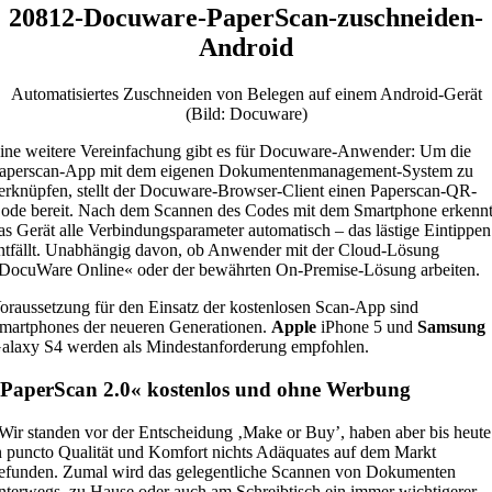
20812-Docuware-PaperScan-zuschneiden-
Android
Automatisiertes Zuschneiden von Belegen auf einem Android-Gerät
(Bild: Docuware)
ine weitere Vereinfachung gibt es für Docuware-Anwender: Um die
aperscan-App mit dem eigenen Dokumentenmanagement-System zu
erknüpfen, stellt der Docuware-Browser-Client einen Paperscan-QR-
ode bereit. Nach dem Scannen des Codes mit dem Smartphone erkenn
as Gerät alle Verbindungsparameter automatisch – das lästige Eintippen
ntfällt. Unabhängig davon, ob Anwender mit der Cloud-Lösung
DocuWare Online« oder der bewährten On-Premise-Lösung arbeiten.
oraussetzung für den Einsatz der kostenlosen Scan-App sind
martphones der neueren Generationen.
Apple
iPhone 5 und
Samsung
alaxy S4 werden als Mindestanforderung empfohlen.
PaperScan 2.0« kostenlos und ohne Werbung
Wir standen vor der Entscheidung ‚Make or Buy’, haben aber bis heute
n puncto Qualität und Komfort nichts Adäquates auf dem Markt
efunden. Zumal wird das gelegentliche Scannen von Dokumenten
nterwegs, zu Hause oder auch am Schreibtisch ein immer wichtigerer