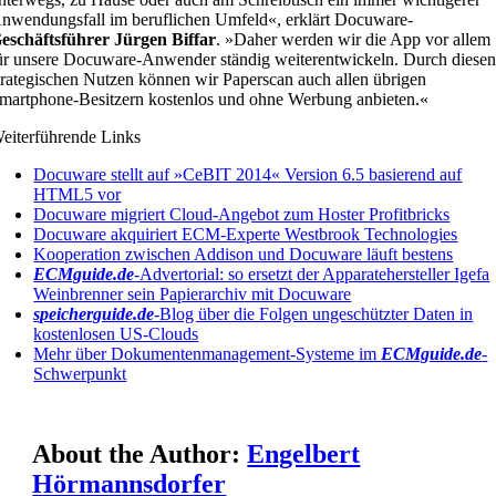
nwendungsfall im beruflichen Umfeld«, erklärt Docuware-
eschäftsführer Jürgen Biffar
. »Daher werden wir die App vor allem
ür unsere Docuware-Anwender ständig weiterentwickeln. Durch diese
trategischen Nutzen können wir Paperscan auch allen übrigen
martphone-Besitzern kostenlos und ohne Werbung anbieten.«
eiterführende Links
Docuware stellt auf »CeBIT 2014« Version 6.5 basierend auf
HTML5 vor
Docuware migriert Cloud-Angebot zum Hoster Profitbricks
Docuware akquiriert ECM-Experte Westbrook Technologies
Kooperation zwischen Addison und Docuware läuft bestens
ECMguide.de
-Advertorial: so ersetzt der Apparatehersteller Igefa
Weinbrenner sein Papierarchiv mit Docuware
speicherguide.de
-Blog über die Folgen ungeschützter Daten in
kostenlosen US-Clouds
Mehr über Dokumentenmanagement-Systeme im
ECMguide.de
-
Schwerpunkt
About the Author:
Engelbert
Hörmannsdorfer