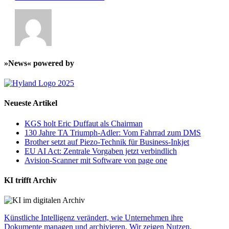
»News« powered by
Neueste Artikel
KGS holt Eric Duffaut als Chairman
130 Jahre TA Triumph-Adler: Vom Fahrrad zum DMS
Brother setzt auf Piezo-Technik für Business-Inkjet
EU AI Act: Zentrale Vorgaben jetzt verbindlich
Avision-Scanner mit Software von page one
KI trifft Archiv
Künstliche Intelligenz verändert, wie Unternehmen ihre
Dokumente managen und archivieren. Wir zeigen Nutzen,