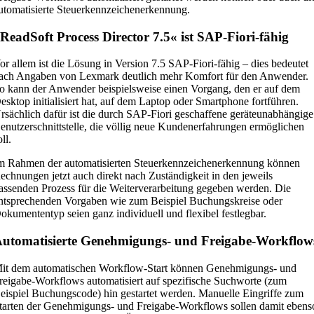
utomatisierte Steuerkennzeichenerkennung.
ReadSoft Process Director 7.5« ist SAP-Fiori-fähig
or allem ist die Lösung in Version 7.5 SAP-Fiori-fähig – dies bedeutet
ach Angaben von Lexmark deutlich mehr Komfort für den Anwender.
o kann der Anwender beispielsweise einen Vorgang, den er auf dem
esktop initialisiert hat, auf dem Laptop oder Smartphone fortführen.
rsächlich dafür ist die durch SAP-Fiori geschaffene geräteunabhängige
enutzerschnittstelle, die völlig neue Kundenerfahrungen ermöglichen
oll.
m Rahmen der automatisierten Steuerkennzeichenerkennung können
echnungen jetzt auch direkt nach Zuständigkeit in den jeweils
assenden Prozess für die Weiterverarbeitung gegeben werden. Die
ntsprechenden Vorgaben wie zum Beispiel Buchungskreise oder
okumententyp seien ganz individuell und flexibel festlegbar.
utomatisierte Genehmigungs- und Freigabe-Workflow
it dem automatischen Workflow-Start können Genehmigungs- und
reigabe-Workflows automatisiert auf spezifische Suchworte (zum
eispiel Buchungscode) hin gestartet werden. Manuelle Eingriffe zum
tarten der Genehmigungs- und Freigabe-Workflows sollen damit ebens