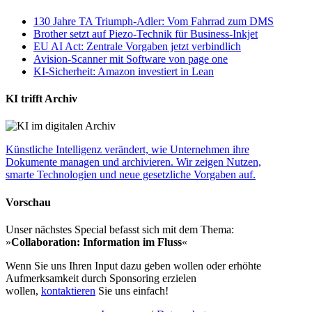
130 Jahre TA Triumph-Adler: Vom Fahrrad zum DMS
Brother setzt auf Piezo-Technik für Business-Inkjet
EU AI Act: Zentrale Vorgaben jetzt verbindlich
Avision-Scanner mit Software von page one
KI-Sicherheit: Amazon investiert in Lean
KI trifft Archiv
Künstliche Intelligenz verändert, wie Unternehmen ihre
Dokumente managen und archivieren. Wir zeigen Nutzen,
smarte Technologien und neue gesetzliche Vorgaben auf.
Vorschau
Unser nächstes Special befasst sich mit dem Thema:
»
Collaboration: Information im Fluss
«
Wenn Sie uns Ihren Input dazu geben wollen oder erhöhte
Aufmerksamkeit durch Sponsoring erzielen
wollen,
kontaktieren
Sie uns einfach!