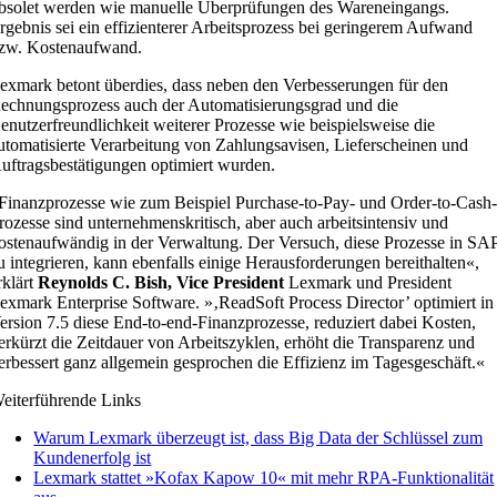
bsolet werden wie manuelle Überprüfungen des Wareneingangs.
rgebnis sei ein effizienterer Arbeitsprozess bei geringerem Aufwand
zw. Kostenaufwand.
exmark betont überdies, dass neben den Verbesserungen für den
echnungsprozess auch der Automatisierungsgrad und die
enutzerfreundlichkeit weiterer Prozesse wie beispielsweise die
utomatisierte Verarbeitung von Zahlungsavisen, Lieferscheinen und
uftragsbestätigungen optimiert wurden.
Finanzprozesse wie zum Beispiel Purchase-to-Pay- und Order-to-Cash
rozesse sind unternehmenskritisch, aber auch arbeitsintensiv und
ostenaufwändig in der Verwaltung. Der Versuch, diese Prozesse in SA
u integrieren, kann ebenfalls einige Herausforderungen bereithalten«,
rklärt
Reynolds C. Bish, Vice President
Lexmark und President
exmark Enterprise Software. »‚ReadSoft Process Director’ optimiert in
ersion 7.5 diese End-to-end-Finanzprozesse, reduziert dabei Kosten,
erkürzt die Zeitdauer von Arbeitszyklen, erhöht die Transparenz und
erbessert ganz allgemein gesprochen die Effizienz im Tagesgeschäft.«
eiterführende Links
Warum Lexmark überzeugt ist, dass Big Data der Schlüssel zum
Kundenerfolg ist
Lexmark stattet »Kofax Kapow 10« mit mehr RPA-Funktionalität