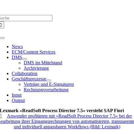
Zum
Über uns |
Media-Infos |
Glossar |
Kontakt |
Newsletter
Inhalt
uche
springen
ach:
Toggle
Navigation
News
ECM/Content Services
DMS
DMS im Mittelstand
Archivierung
Collaboration
Geschäftsprozesse
Verträge und E-Signaturen
Rechnungsverarbeitung
Input
Output
Lexmark »ReadSoft Process Director 7.5« versteht SAP Fiori