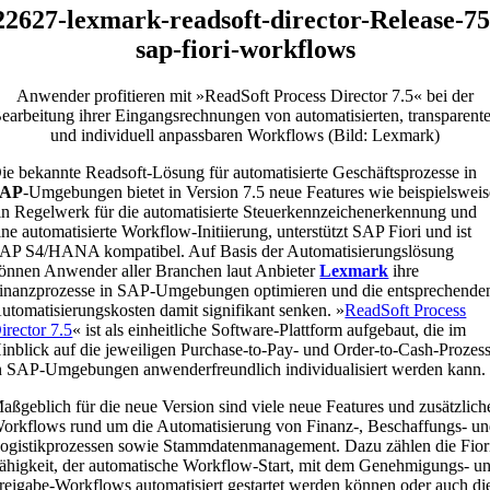
22627-lexmark-readsoft-director-Release-75
sap-fiori-workflows
Anwender profitieren mit »ReadSoft Process Director 7.5« bei der
earbeitung ihrer Eingangsrechnungen von automatisierten, transparent
und individuell anpassbaren Workflows (Bild: Lexmark)
ie bekannte Readsoft-Lösung für automatisierte Geschäftsprozesse in
SAP
-Umgebungen bietet in Version 7.5 neue Features wie beispielsweis
in Regelwerk für die automatisierte Steuerkennzeichenerkennung und
ine automatisierte Workflow-Initiierung, unterstützt SAP Fiori und ist
AP S4/HANA kompatibel. Auf Basis der Automatisierungslösung
önnen Anwender aller Branchen laut Anbieter
Lexmark
ihre
inanzprozesse in SAP-Umgebungen optimieren und die entsprechende
utomatisierungskosten damit signifikant senken. »
ReadSoft Process
irector 7.5
« ist als einheitliche Software-Plattform aufgebaut, die im
inblick auf die jeweiligen Purchase-to-Pay- und Order-to-Cash-Prozes
n SAP-Umgebungen anwenderfreundlich individualisiert werden kann.
aßgeblich für die neue Version sind viele neue Features und zusätzlich
orkflows rund um die Automatisierung von Finanz-, Beschaffungs- u
ogistikprozessen sowie Stammdatenmanagement. Dazu zählen die Fior
ähigkeit, der automatische Workflow-Start, mit dem Genehmigungs- u
reigabe-Workflows automatisiert gestartet werden können oder auch di