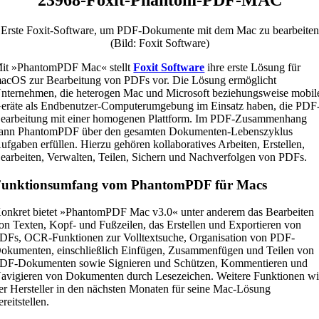
Erste Foxit-Software, um PDF-Dokumente mit dem Mac zu bearbeiten
(Bild: Foxit Software)
it »PhantomPDF Mac« stellt
Foxit Software
ihre erste Lösung für
acOS zur Bearbeitung von PDFs vor. Die Lösung ermöglicht
nternehmen, die heterogen Mac und Microsoft beziehungsweise mobil
eräte als Endbenutzer-Computerumgebung im Einsatz haben, die PDF
earbeitung mit einer homogenen Plattform. Im PDF-Zusammenhang
ann PhantomPDF über den gesamten Dokumenten-Lebenszyklus
ufgaben erfüllen. Hierzu gehören kollaboratives Arbeiten, Erstellen,
earbeiten, Verwalten, Teilen, Sichern und Nachverfolgen von PDFs.
Funktionsumfang vom PhantomPDF für Macs
onkret bietet »PhantomPDF Mac v3.0« unter anderem das Bearbeiten
on Texten, Kopf- und Fußzeilen, das Erstellen und Exportieren von
DFs, OCR-Funktionen zur Volltextsuche, Organisation von PDF-
okumenten, einschließlich Einfügen, Zusammenfügen und Teilen von
DF-Dokumenten sowie Signieren und Schützen, Kommentieren und
avigieren von Dokumenten durch Lesezeichen. Weitere Funktionen wi
er Hersteller in den nächsten Monaten für seine Mac-Lösung
ereitstellen.