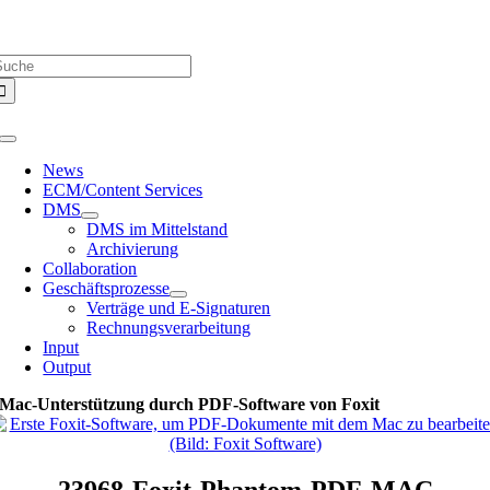
Zum
Über uns |
Media-Infos |
Glossar |
Kontakt |
Newsletter
Inhalt
uche
springen
ach:
Toggle
Navigation
News
ECM/Content Services
DMS
DMS im Mittelstand
Archivierung
Collaboration
Geschäftsprozesse
Verträge und E-Signaturen
Rechnungsverarbeitung
Input
Output
Mac-Unterstützung durch PDF-Software von Foxit
23968-Foxit-Phantom-PDF-MAC