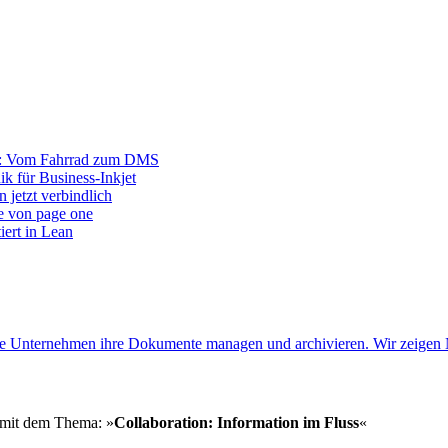
r: Vom Fahrrad zum DMS
ik für Business-Inkjet
 jetzt verbindlich
e von page one
iert in Lean
 wie Unternehmen ihre Dokumente managen und archivieren. Wir zeigen 
h mit dem Thema: »
Collaboration: Information im Fluss
«