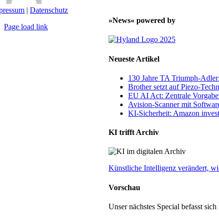
pressum
|
Datenschutz
»News« powered by
Page load link
Nach
oben
Neueste Artikel
130 Jahre TA Triumph-Adle
Brother setzt auf Piezo-Techn
EU AI Act: Zentrale Vorgaben
Avision-Scanner mit Softwar
KI-Sicherheit: Amazon invest
KI trifft Archiv
Künstliche Intelligenz verändert,
Vorschau
Unser nächstes Special befasst sic