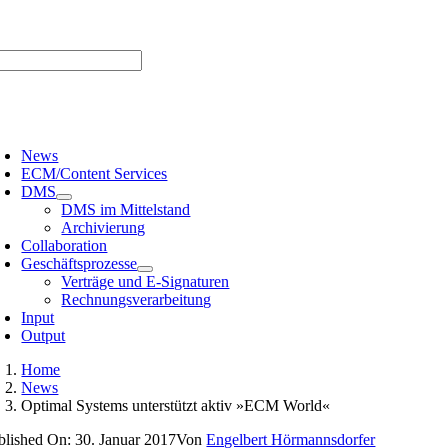
Zum
er uns |
Media-Infos |
Glossar |
Kontakt |
Newsletter
Inhalt
springen
oggle
avigation
News
ECM/Content Services
DMS
DMS im Mittelstand
Archivierung
Collaboration
Geschäftsprozesse
Verträge und E-Signaturen
Rechnungsverarbeitung
Input
Output
Home
News
Optimal Systems unterstützt aktiv »ECM World«
blished On: 30. Januar 2017
Von
Engelbert Hörmannsdorfer