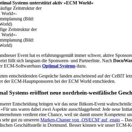
timal Systems unterstützt aktiv »ECM World«
fige Zeitstruktur der
World«-
ammplanung (Bild:
orld)
andneuer Event hat es erfahrungsgemäß immer schwer, aktive Sponsoren
etzt füllt sich langsam die Sponsoren- und Partnerliste. Nach
DocuWare
ner ECM-Softwarehaus
Optimal Systems
dazu.
tzten entscheidenden Gespräche fanden anscheinend auf der CeBIT letz
ner der ECM-Hauptsponsoren bei der ECM World entschieden.
mal Systems eröffnet neue nordrhein-westfälische Gesch
nserer Entscheidung bringen wir das neue Bitkom-Event wahrscheinlic
. »Für uns waren dabei zwei Aspekte ausschlaggebend: Jede neue Initi
ternehmen verdient eine Chance, weil sie damit unsere Kompetenz und 
ch sehr gut zu unserem
Marken-Change von ‚OS|ECM’ auf ‚enaio
– Das 
lischen Geschäftsstelle in Dortmund. Besser können wir unser ECM-K