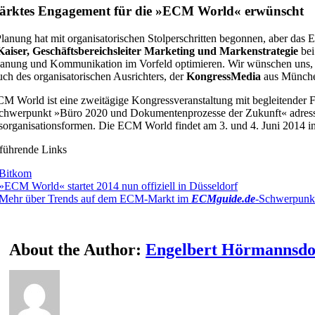
tärktes Engagement für die »ECM World« erwünscht
lanung hat mit organisatorischen Stolperschritten begonnen, aber das Ev
Kaiser, Geschäftsbereichsleiter Marketing und Markenstrategie
bei
lanung und Kommunikation im Vorfeld optimieren. Wir wünschen uns, da
uch des organisatorischen Ausrichters, der
KongressMedia
aus München
M World ist eine zweitägige Kongressveranstaltung mit begleitender F
hwerpunkt »Büro 2020 und Dokumentenprozesse der Zukunft« adressie
sorganisationsformen. Die ECM World findet am 3. und 4. Juni 2014 in 
führende Links
Bitkom
»ECM World« startet 2014 nun offiziell in Düsseldorf
Mehr über Trends auf dem ECM-Markt im
ECMguide.de
-Schwerpunk
About the Author:
Engelbert Hörmannsdo