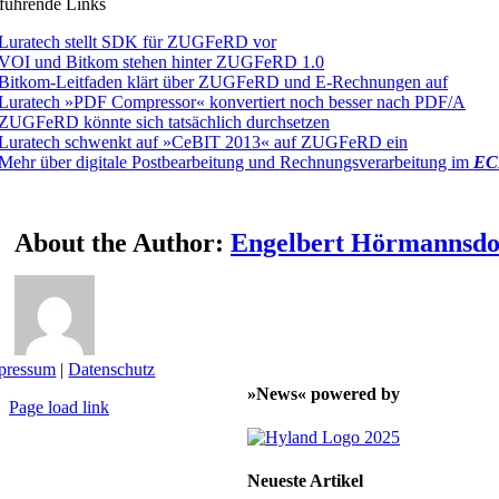
führende Links
Luratech stellt SDK für ZUGFeRD vor
VOI und Bitkom stehen hinter ZUGFeRD 1.0
Bitkom-Leitfaden klärt über ZUGFeRD und E-Rechnungen auf
Luratech »PDF Compressor« konvertiert noch besser nach PDF/A
ZUGFeRD könnte sich tatsächlich durchsetzen
Luratech schwenkt auf »CeBIT 2013« auf ZUGFeRD ein
Mehr über digitale Postbearbeitung und Rechnungsverarbeitung im
EC
About the Author:
Engelbert Hörmannsdo
pressum
|
Datenschutz
»News« powered by
Page load link
Nach
oben
Neueste Artikel