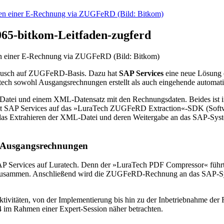
065-bitkom-Leitfaden-zugferd
en einer E-Rechnung via ZUGFeRD (Bild: Bitkom)
tausch auf ZUGFeRD-Basis. Dazu hat
SAP Services
eine neue Lösung 
tech sowohl Ausgangsrechnungen erstellt als auch eingehende automatis
atei und einem XML-Datensatz mit den Rechnungsdaten. Beides ist in
zt SAP Services auf das »LuraTech ZUGFeRD Extraction«-SDK (Softw
das Extrahieren der XML-Datei und deren Weitergabe an das SAP-Syste
 Ausgangsrechnungen
 Services auf Luratech. Denn der »LuraTech PDF Compressor« führt 
zusammen. Anschließend wird die ZUGFeRD-Rechnung an das SAP-Sys
Aktivitäten, von der Implementierung bis hin zu der Inbetriebnahme 
 im Rahmen einer Expert-Session näher betrachten.