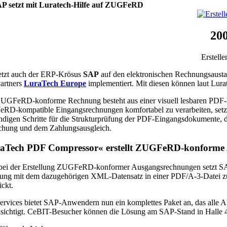
P setzt mit Luratech-Hilfe auf ZUGFeRD
20
Erstell
etzt auch der ERP-Krösus
SAP
auf den elektronischen Rechnungsaus
Partners
LuraTech Europe
implementiert. Mit diesen können laut Lura
UGFeRD-konforme Rechnung besteht aus einer visuell lesbaren PDF-D
RD-kompatible Eingangsrechnungen komfortabel zu verarbeiten, set
digen Schritte für die Strukturprüfung der PDF-Eingangsdokumente, 
chung und dem Zahlungsausgleich.
aTech PDF Compressor« erstellt ZUGFeRD-konforme
ei der Erstellung ZUGFeRD-konformer Ausgangsrechnungen setzt SAP
ung mit dem dazugehörigen XML-Datensatz in einer PDF/A-3-Datei 
ickt.
rvices bietet SAP-Anwendern nun ein komplettes Paket an, das alle 
sichtigt. CeBIT-Besucher können die Lösung am SAP-Stand in Halle 4