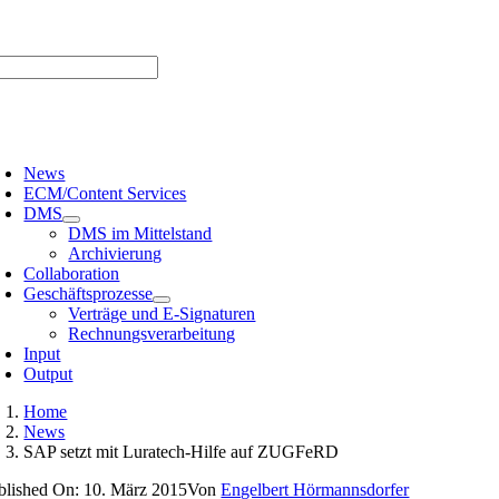
Zum
er uns |
Media-Infos |
Glossar |
Kontakt |
Newsletter
Inhalt
springen
oggle
avigation
News
ECM/Content Services
DMS
DMS im Mittelstand
Archivierung
Collaboration
Geschäftsprozesse
Verträge und E-Signaturen
Rechnungsverarbeitung
Input
Output
Home
News
SAP setzt mit Luratech-Hilfe auf ZUGFeRD
blished On: 10. März 2015
Von
Engelbert Hörmannsdorfer