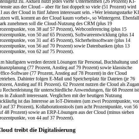
ntelligenz zu. Aktuell nutzt jedes vierte Unternehmen (26 Prozent) KI-
ienste aus der Cloud – aber für fast doppelt so viele (51 Prozent) wird
I aus der Cloud in fünf Jahren interessant sein. »Wer leistungsstarke K
utzen will, kommt an der Cloud kaum vorbei«, so Wintergerst. Ebenfall
tark zunehmen soll die Cloud-Nutzung des CRM (plus 19
rozentpunkte, von 38 auf 57 Prozent), Webconferencing (plus 15
rozentpunkte, von 50 auf 65 Prozent), Softwareentwicklung (plus 14
rozentpunkte, von 31 auf 45 Prozent), Sicherheitssoftware (plus 14
rozentpunkte, von 56 auf 70 Prozent) sowie Datenbanken (plus 13
rozentpunkte, von 62 auf 75 Prozent).
m häufigsten werden derzeit Lösungen für Personal, Buchhaltung und
inanzplanung (77 Prozent, Anstieg auf 79 Prozent) sowie klassische
ffice-Software (77 Prozent, Anstieg auf 78 Prozent) in der Cloud
etrieben. Dahinter folgen E-Mail und Speicherplatz für Dateien (je 76
rozent, Anstieg auf 81 Prozent). 62 Prozent nutzen die Cloud als Zuga
u Rechenleistung für unterschiedliche Anwendungen, für 68 Prozent ist
as in Zukunft interessant. Verglichen mit der heutigen Nutzung
ückläufig ist das Interesse an IoT-Diensten (um zwei Prozentpunkte, vo
9 auf 37 Prozent), Kollaborationstools (um acht Prozentpunkte, von 56
uf 48 Prozent) sowie an ERP-Lösungen aus der Cloud (minus sieben
rozentpunkte, von 44 auf 37 Prozent).
loud treibt die Digitalisierung