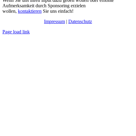
Wenn Sie uns Ihren Input dazu geben wollen oder erhöhte
Aufmerksamkeit durch Sponsoring erzielen
wollen,
kontaktieren
Sie uns einfach!
Impressum
|
Datenschutz
Page load link
Nach
oben