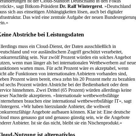
eränderungen ist der Cloud-Standort Deutschland in den Fokus
erückt«, sagt Bitkom-Präsident
Dr. Ralf Wintergerst
. »Deutschland
uss sich aus einseitigen Abhängigkeiten lösen, auch bei digitaler
nfrastruktur. Das wird eine zentrale Aufgabe der neuen Bundesregierun
ein.«
eine Abstriche bei Leistungsdaten
llerdings muss ein Cloud-Dienst, der Daten ausschließlich in
eutschland und vor ausländischem Zugriff geschützt verarbeitet,
onkurrenzfähig sein. Nur zwölf Prozent würden ein solches Angebot
utzen, wenn man länger als bei internationalen Wettbewerbern auf neu
unktionen warten muss. Für acht Prozent wäre es akzeptabel, wenn
icht alle Funktionen von internationalen Anbietern vorhanden sind,
ieben Prozent wären bereit, etwa zehn bis 20 Prozent mehr zu bezahlen
nd sechs Prozent würden Abstriche bei der Bedienbarkeit oder dem
ervice hinnehmen. Zwei Drittel (65 Prozent) würden allerdings keine
ieser Nachteile akzeptieren. »Internationale wettbewerbsfähige
nternehmen brauchen eine international wettbewerbsfähige IT«, sagt
intergerst. »Wir haben hierzulande Anbieter, die weltweit
onkurrenzfähige Angebote aufbauen können. Klar ist: Eine deutsche
loud muss genauso gut und genauso günstig sein, wie die Angebote
nderer Anbieter. Ist sie das nicht, bleibt sie ein Nischenprodukt.«
loud-Nutzung ist alternativlos