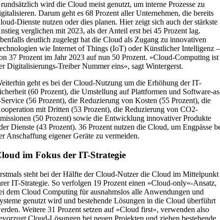
rundsätzlich wird die Cloud meist genutzt, um interne Prozesse zu
igitalisieren. Darum geht es 68 Prozent aller Unternehmen, die bereits
loud-Dienste nutzen oder dies planen. Hier zeigt sich auch der stärkste
nstieg verglichen mit 2023, als der Anteil erst bei 45 Prozent lag.
benfalls deutlich zugelegt hat die Cloud als Zugang zu innovativen
echnologien wie Internet of Things (IoT) oder Künstlicher Intelligenz 
on 37 Prozent im Jahr 2023 auf nun 50 Prozent. »Cloud-Computing ist
er Digitalisierungs-Treiber Nummer eins«, sagt Wintergerst.
eiterhin geht es bei der Cloud-Nutzung um die Erhöhung der IT-
icherheit (60 Prozent), die Umstellung auf Plattformen und Software-as
-Service (56 Prozent), die Reduzierung von Kosten (55 Prozent), die
ooperation mit Dritten (53 Prozent), die Reduzierung von CO2-
missionen (50 Prozent) sowie die Entwicklung innovativer Produkte
der Dienste (43 Prozent). 36 Prozent nutzen die Cloud, um Engpässe b
er Anschaffung eigener Geräte zu vermeiden.
loud im Fokus der IT-Strategie
rstmals steht bei der Hälfte der Cloud-Nutzer die Cloud im Mittelpunkt
hrer IT-Strategie. So verfolgen 19 Prozent einen »Cloud-only«-Ansatz,
ei dem Cloud Computing für ausnahmslos alle Anwendungen und
ysteme genutzt wird und bestehende Lösungen in die Cloud überführt
erden. Weitere 31 Prozent setzen auf »Cloud first«, verwenden also
evorzugt Cloud-Lösungen bei neuen Projekten und ziehen bestehende