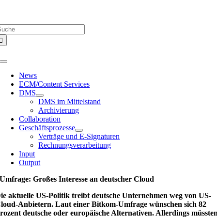
Zum
Über uns |
Media-Infos |
Glossar |
Kontakt |
Newsletter
Inhalt
uche
springen
ach:
Toggle
Navigation
News
ECM/Content Services
DMS
DMS im Mittelstand
Archivierung
Collaboration
Geschäftsprozesse
Verträge und E-Signaturen
Rechnungsverarbeitung
Input
Output
Umfrage: Großes Interesse an deutscher Cloud
ie aktuelle US-Politik treibt deutsche Unternehmen weg von US-
loud-Anbietern. Laut einer Bitkom-Umfrage wünschen sich 82
rozent deutsche oder europäische Alternativen. Allerdings müsste