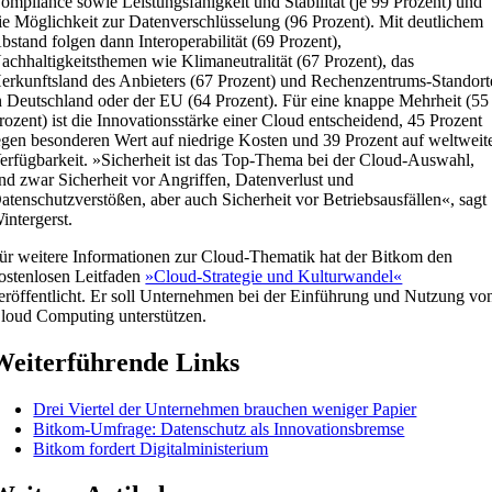
ompliance sowie Leistungsfähigkeit und Stabilität (je 99 Prozent) und
ie Möglichkeit zur Datenverschlüsselung (96 Prozent). Mit deutlichem
bstand folgen dann Interoperabilität (69 Prozent),
achhaltigkeitsthemen wie Klimaneutralität (67 Prozent), das
erkunftsland des Anbieters (67 Prozent) und Rechenzentrums-Standort
n Deutschland oder der EU (64 Prozent). Für eine knappe Mehrheit (55
rozent) ist die Innovationsstärke einer Cloud entscheidend, 45 Prozent
egen besonderen Wert auf niedrige Kosten und 39 Prozent auf weltweit
erfügbarkeit. »Sicherheit ist das Top-Thema bei der Cloud-Auswahl,
nd zwar Sicherheit vor Angriffen, Datenverlust und
atenschutzverstößen, aber auch Sicherheit vor Betriebsausfällen«, sagt
intergerst.
ür weitere Informationen zur Cloud-Thematik hat der Bitkom den
ostenlosen Leitfaden
»Cloud-Strategie und Kulturwandel«
eröffentlicht. Er soll Unternehmen bei der Einführung und Nutzung vo
loud Computing unterstützen.
Weiterführende Links
Drei Viertel der Unternehmen brauchen weniger Papier
Bitkom-Umfrage: Datenschutz als Innovationsbremse
Bitkom fordert Digitalministerium