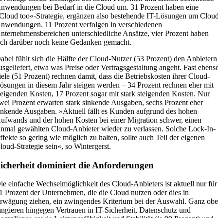
nwendungen bei Bedarf in die Cloud um. 31 Prozent haben eine
Cloud too«-Strategie, ergänzen also bestehende IT-Lösungen um Clou
nwendungen. 11 Prozent verfolgen in verschiedenen
nternehmensbereichen unterschiedliche Ansätze, vier Prozent haben
ich darüber noch keine Gedanken gemacht.
abei fühlt sich die Hälfte der Cloud-Nutzer (53 Prozent) den Anbietern
usgeliefert, etwa was Preise oder Vertragsgestaltung angeht. Fast ebens
iele (51 Prozent) rechnen damit, dass die Betriebskosten ihrer Cloud-
ösungen in diesem Jahr steigen werden – 34 Prozent rechnen eher mit
teigenden Kosten, 17 Prozent sogar mit stark steigenden Kosten. Nur
wei Prozent erwarten stark sinkende Ausgaben, sechs Prozent eher
inkende Ausgaben. »Aktuell fällt es Kunden aufgrund des hohen
ufwands und der hohen Kosten bei einer Migration schwer, einen
inmal gewählten Cloud-Anbieter wieder zu verlassen. Solche Lock-In-
ffekte so gering wie möglich zu halten, sollte auch Teil der eigenen
loud-Strategie sein«, so Wintergerst.
icherheit dominiert die Anforderungen
ie einfache Wechselmöglichkeit des Cloud-Anbieters ist aktuell nur für
1 Prozent der Unternehmen, die die Cloud nutzen oder dies in
rwägung ziehen, ein zwingendes Kriterium bei der Auswahl. Ganz ob
angieren hingegen Vertrauen in IT-Sicherheit, Datenschutz und