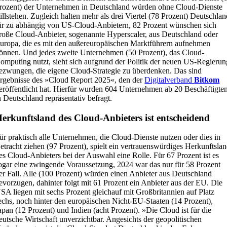
rozent) der Unternehmen in Deutschland würden ohne Cloud-Dienste
tillstehen. Zugleich halten mehr als drei Viertel (78 Prozent) Deutschla
ür zu abhängig von US-Cloud-Anbietern, 82 Prozent wünschen sich
roße Cloud-Anbieter, sogenannte Hyperscaler, aus Deutschland oder
uropa, die es mit den außereuropäischen Marktführern aufnehmen
önnen. Und jedes zweite Unternehmen (50 Prozent), das Cloud-
omputing nutzt, sieht sich aufgrund der Politik der neuen US-Regierun
ezwungen, die eigene Cloud-Strategie zu überdenken. Das sind
rgebnisse des »Cloud Report 2025«, den der
Digitalverband
Bitkom
eröffentlicht hat. Hierfür wurden 604 Unternehmen ab 20 Beschäftigte
n Deutschland repräsentativ befragt.
erkunftsland des Cloud-Anbieters ist entscheidend
ür praktisch alle Unternehmen, die Cloud-Dienste nutzen oder dies in
etracht ziehen (97 Prozent), spielt ein vertrauenswürdiges Herkunftsla
es Cloud-Anbieters bei der Auswahl eine Rolle. Für 67 Prozent ist es
ogar eine zwingende Voraussetzung, 2024 war das nur für 58 Prozent
er Fall. Alle (100 Prozent) würden einen Anbieter aus Deutschland
evorzugen, dahinter folgt mit 61 Prozent ein Anbieter aus der EU. Die
SA liegen mit sechs Prozent gleichauf mit Großbritannien auf Platz
echs, noch hinter den europäischen Nicht-EU-Staaten (14 Prozent),
apan (12 Prozent) und Indien (acht Prozent). »Die Cloud ist für die
eutsche Wirtschaft unverzichtbar. Angesichts der geopolitischen