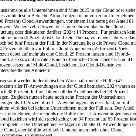
usnahmslos alle Unternehmen sind Mitte 2025 in der Cloud oder ziehe
ies zumindest in Betracht. Aktuell nutzen neun von zehn Unternehmen
90 Prozent) Cloud-Anwendungen, vor einem Jahr betrug der Anteil 81
rozent. Weitere zehn Prozent der Unternehmen planen die Cloud-
utzung oder diskutieren darüber (2024: 14 Prozent). Für praktisch kein
nternehmen (0 Prozent) ist Cloud kein Thema, vor einem Jahr war das
och bei fünf Prozent der Fall. In der Nutzung liegt die Private Cloud mi
4 Prozent deutlich vor Public-Cloud-Angeboten (59 Prozent). Viele
etzen dabei auf mehr als eine Cloud. 29 Prozent nutzen eine Hybrid-
loud, also sowohl private als auch öffentliche Cloud-Dienste. Und 41
rozent setzen auf Multi-Cloud, beziehen also Cloud-Dienste von
nterschiedlichen Anbietern.
nsgesamt werden in der deutschen Wirtschaft rund die Hälfte (47
rozent) aller IT-Anwendungen aus der Cloud betrieben, 2024 waren es
och 38 Prozent. In fünf Jahren soll der Anteil bereits bei 58 Prozent
iegen. Zugleich nutzen heute noch zehn Prozent der Unternehmen
eniger als 10 Prozent ihrer IT-Anwendungen aus der Cloud, in fünf
ahren wird das bei keinem Unternehmen mehr der Fall sein. Der Anteil
er Unternehmen, die mehr als die Hälfte ihrer IT-Anwendungen aus de
loud beziehen wird sich gleichzeitig von 34 Prozent auf 63 Prozent fas
erdoppeln. »Die Unternehmen verlagern nicht alle IT-Anwendungen in
ie Cloud, aber künftig wird kein Unternehmen mehr ohne Cloud
uskommen«, so Wintergerst.