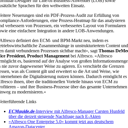
ormular-Designer für Line-of-Business-Anwender (LOB) sowie
usätzliche Sprachen für den weltweiten Einsatz.
eitere Neuerungen sind ein PDF-Prozess-Audit zur Erfüllung von
ompliance-Anforderungen, eine Prozess-Heatmap für das analysieren
nd verbessern von Prozessen, ein verbessertes Layout von Formularen
owie eine einfachere Integration in andere LOB-Anwendungen.
Alfresco definiert den ECM- und BPM-Markt neu, indem es
etriebswirtschaftliche Zusammenhänge in unstrukturiertem Content un
en damit verbundenen Prozessen sichtbar macht«, sagt
Thomas DeMe
ice President, Product Management
bei Alfresco. »Alfresco
rmöglicht es, basierend auf der Analyse von großen Informationsmeng
n nie zuvor dagewesener Weise zu agieren. Es verschiebt die Grenzen
essen, was als Content gilt und erweitert so die Art und Weise, wie
nternehmen die Digitalisierung nutzen können. Dadurch ermöglicht es
lfresco ihnen, über die traditionellen Vorteile hinaus von ECM zu
rofitieren – und ihre Business-Prozesse über das gesamte Unternehmen
inweg zu modernisieren.«
eiterführende Links
ECMguide.de
-Interview mit Alfresco-Manager Carsten Hunfeld
über die derzeit steigende Nachfrage nach E-Akten
»Alfresco One Enterprise 5.0« kommt jetzt aus deutschem
Amazon-Datacenter