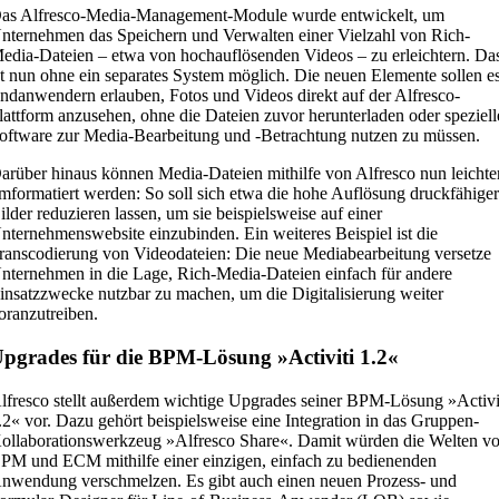
as Alfresco-Media-Management-Module wurde entwickelt, um
nternehmen das Speichern und Verwalten einer Vielzahl von Rich-
edia-Dateien – etwa von hochauflösenden Videos – zu erleichtern. Da
st nun ohne ein separates System möglich. Die neuen Elemente sollen e
ndanwendern erlauben, Fotos und Videos direkt auf der Alfresco-
lattform anzusehen, ohne die Dateien zuvor herunterladen oder speziell
oftware zur Media-Bearbeitung und -Betrachtung nutzen zu müssen.
arüber hinaus können Media-Dateien mithilfe von Alfresco nun leichte
mformatiert werden: So soll sich etwa die hohe Auflösung druckfähige
ilder reduzieren lassen, um sie beispielsweise auf einer
nternehmenswebsite einzubinden. Ein weiteres Beispiel ist die
ranscodierung von Videodateien: Die neue Mediabearbeitung versetze
nternehmen in die Lage, Rich-Media-Dateien einfach für andere
insatzzwecke nutzbar zu machen, um die Digitalisierung weiter
oranzutreiben.
pgrades für die BPM-Lösung »Activiti 1.2«
lfresco stellt außerdem wichtige Upgrades seiner BPM-Lösung »Activi
.2« vor. Dazu gehört beispielsweise eine Integration in das Gruppen-
ollaborationswerkzeug »Alfresco Share«. Damit würden die Welten v
PM und ECM mithilfe einer einzigen, einfach zu bedienenden
nwendung verschmelzen. Es gibt auch einen neuen Prozess- und