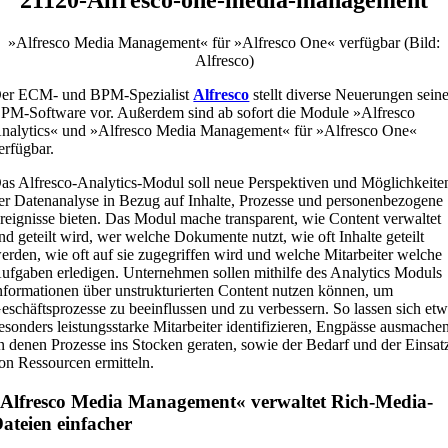
»Alfresco Media Management« für »Alfresco One« verfügbar (Bild:
Alfresco)
er ECM- und BPM-Spezialist
Alfresco
stellt diverse Neuerungen seine
PM-Software vor. Außerdem sind ab sofort die Module »Alfresco
nalytics« und »Alfresco Media Management« für »Alfresco One«
erfügbar.
as Alfresco-Analytics-Modul soll neue Perspektiven und Möglichkeite
er Datenanalyse in Bezug auf Inhalte, Prozesse und personenbezogene
reignisse bieten. Das Modul mache transparent, wie Content verwaltet
nd geteilt wird, wer welche Dokumente nutzt, wie oft Inhalte geteilt
erden, wie oft auf sie zugegriffen wird und welche Mitarbeiter welche
ufgaben erledigen. Unternehmen sollen mithilfe des Analytics Moduls
nformationen über unstrukturierten Content nutzen können, um
eschäftsprozesse zu beeinflussen und zu verbessern. So lassen sich et
esonders leistungsstarke Mitarbeiter identifizieren, Engpässe ausmache
n denen Prozesse ins Stocken geraten, sowie der Bedarf und der Einsat
on Ressourcen ermitteln.
Alfresco Media Management« verwaltet Rich-Media-
ateien einfacher