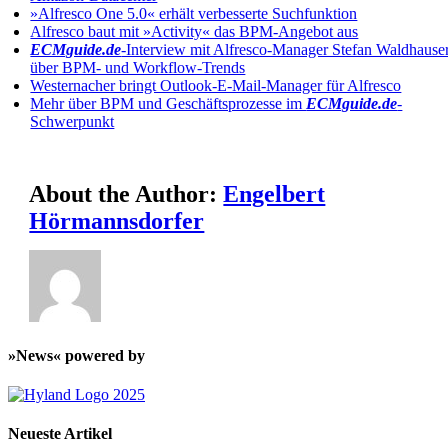
»Alfresco One 5.0« erhält verbesserte Suchfunktion
Alfresco baut mit »Activity« das BPM-Angebot aus
ECMguide.de
-Interview mit Alfresco-Manager Stefan Waldhause
über BPM- und Workflow-Trends
Westernacher bringt Outlook-E-Mail-Manager für Alfresco
Mehr über BPM und Geschäftsprozesse im
ECMguide.de
-
Schwerpunkt
About the Author:
Engelbert
Hörmannsdorfer
»News« powered by
Neueste Artikel