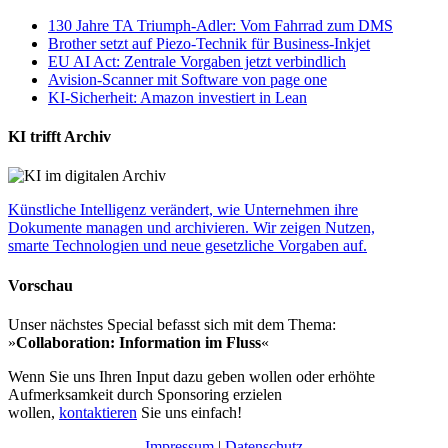
130 Jahre TA Triumph-Adler: Vom Fahrrad zum DMS
Brother setzt auf Piezo-Technik für Business-Inkjet
EU AI Act: Zentrale Vorgaben jetzt verbindlich
Avision-Scanner mit Software von page one
KI-Sicherheit: Amazon investiert in Lean
KI trifft Archiv
Künstliche Intelligenz verändert, wie Unternehmen ihre
Dokumente managen und archivieren. Wir zeigen Nutzen,
smarte Technologien und neue gesetzliche Vorgaben auf.
Vorschau
Unser nächstes Special befasst sich mit dem Thema:
»
Collaboration: Information im Fluss
«
Wenn Sie uns Ihren Input dazu geben wollen oder erhöhte
Aufmerksamkeit durch Sponsoring erzielen
wollen,
kontaktieren
Sie uns einfach!
Impressum
|
Datenschutz