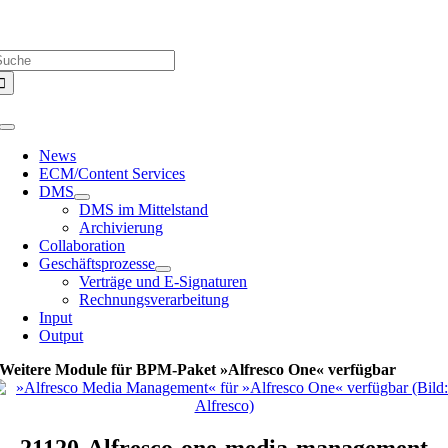
Zum
Über uns |
Media-Infos |
Glossar |
Kontakt |
Newsletter
Inhalt
uche
springen
ach:
Toggle
Navigation
News
ECM/Content Services
DMS
DMS im Mittelstand
Archivierung
Collaboration
Geschäftsprozesse
Verträge und E-Signaturen
Rechnungsverarbeitung
Input
Output
Weitere Module für BPM-Paket »Alfresco One« verfügbar
21120-Alfresco-one-media-management