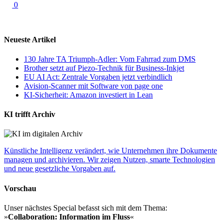
0
Neueste Artikel
130 Jahre TA Triumph-Adler: Vom Fahrrad zum DMS
Brother setzt auf Piezo-Technik für Business-Inkjet
EU AI Act: Zentrale Vorgaben jetzt verbindlich
Avision-Scanner mit Software von page one
KI-Sicherheit: Amazon investiert in Lean
KI trifft Archiv
Künstliche Intelligenz verändert, wie Unternehmen ihre Dokumente
managen und archivieren. Wir zeigen Nutzen, smarte Technologien
und neue gesetzliche Vorgaben auf.
Vorschau
Unser nächstes Special befasst sich mit dem Thema:
»
Collaboration: Information im Fluss
«