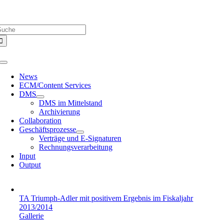
Zum
Über uns |
Media-Infos |
Glossar |
Kontakt |
Newsletter
Inhalt
uche
springen
ach:
Toggle
Navigation
News
ECM/Content Services
DMS
DMS im Mittelstand
Archivierung
Collaboration
Geschäftsprozesse
Verträge und E-Signaturen
Rechnungsverarbeitung
Input
Output
TA Triumph-Adler mit positivem Ergebnis im Fiskaljahr
2013/2014
Gallerie