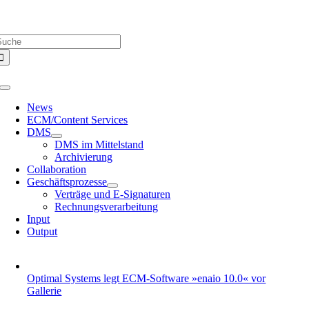
Zum
Über uns |
Media-Infos |
Glossar |
Kontakt |
Newsletter
Inhalt
uche
springen
ach:
Toggle
Navigation
News
ECM/Content Services
DMS
DMS im Mittelstand
Archivierung
Collaboration
Geschäftsprozesse
Verträge und E-Signaturen
Rechnungsverarbeitung
Input
Output
Optimal Systems legt ECM-Software »enaio 10.0« vor
Gallerie