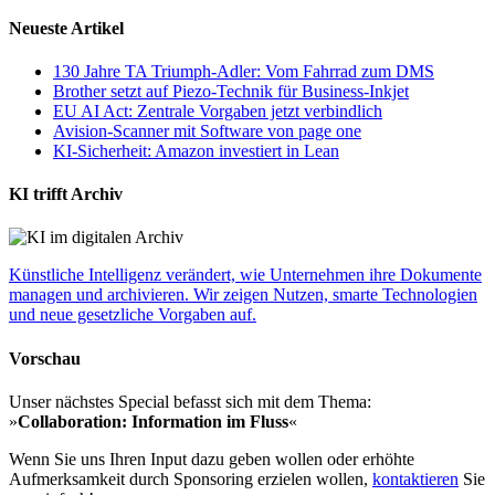
Neueste Artikel
130 Jahre TA Triumph-Adler: Vom Fahrrad zum DMS
Brother setzt auf Piezo-Technik für Business-Inkjet
EU AI Act: Zentrale Vorgaben jetzt verbindlich
Avision-Scanner mit Software von page one
KI-Sicherheit: Amazon investiert in Lean
KI trifft Archiv
Künstliche Intelligenz verändert, wie Unternehmen ihre Dokumente
managen und archivieren. Wir zeigen Nutzen, smarte Technologien
und neue gesetzliche Vorgaben auf.
Vorschau
Unser nächstes Special befasst sich mit dem Thema:
»
Collaboration: Information im Fluss
«
Wenn Sie uns Ihren Input dazu geben wollen oder erhöhte
Aufmerksamkeit durch Sponsoring erzielen wollen,
kontaktieren
Sie