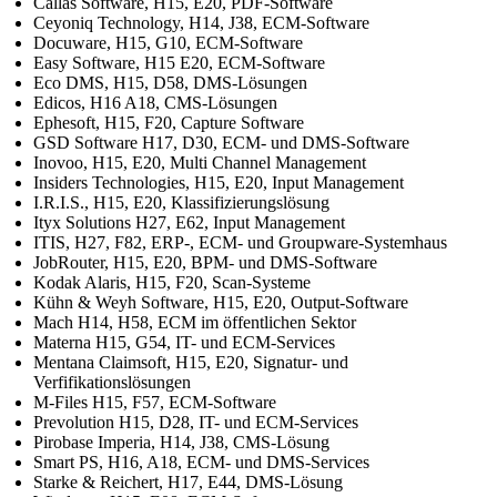
Callas Software, H15, E20, PDF-Software
Ceyoniq Technology, H14, J38, ECM-Software
Docuware, H15, G10, ECM-Software
Easy Software, H15 E20, ECM-Software
Eco DMS, H15, D58, DMS-Lösungen
Edicos, H16 A18, CMS-Lösungen
Ephesoft, H15, F20, Capture Software
GSD Software H17, D30, ECM- und DMS-Software
Inovoo, H15, E20, Multi Channel Management
Insiders Technologies, H15, E20, Input Management
I.R.I.S., H15, E20, Klassifizierungslösung
Ityx Solutions H27, E62, Input Management
ITIS, H27, F82, ERP-, ECM- und Groupware-Systemhaus
JobRouter, H15, E20, BPM- und DMS-Software
Kodak Alaris, H15, F20, Scan-Systeme
Kühn & Weyh Software, H15, E20, Output-Software
Mach H14, H58, ECM im öffentlichen Sektor
Materna H15, G54, IT- und ECM-Services
Mentana Claimsoft, H15, E20, Signatur- und
Verfifikationslösungen
M-Files H15, F57, ECM-Software
Prevolution H15, D28, IT- und ECM-Services
Pirobase Imperia, H14, J38, CMS-Lösung
Smart PS, H16, A18, ECM- und DMS-Services
Starke & Reichert, H17, E44, DMS-Lösung