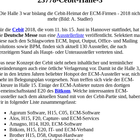
Die Halle 3 war bislang die Cebit-Heimat der ECM-Firmen - 2018 nich
mehr (Bild: A. Stadler)
ür die
Cebit
2018, die vom 11. bis 15. Juni in Hannover stattfindet, hat
ie
Deutsche Messe
nun eine
Ausstellerliste
veröffentlicht. Selektiert m
iese nach den Schlagworten ECM, Input, Output, Office- und Mailing
olutions sowie BPM, finden sich aktuell 130 Aussteller, die nach
erzeitigem Stand als Haupt- oder Unteraussteller vertreten sind.
as neue Konzept der Cebit sieht neben inhaltlicher und terminlicher
eränderungen auch eine örtliche Verlagerung vor. Damit ist die Halle 3
ie in den letzten Jahren beliebter Hotspot der ECM-Aussteller war, nich
ehr im Belegungsplan vorgesehen. Nun treffen sich viele der ECM-
kteure in Halle 15. Einige der ECM-Anbieter nutzen den dortigen
emeinschaftsstand E20 des
Bitkom
. Welche interessanten ECM-
ussteller nach dem aktuellen Stand mit von der Cebit-Partie sind, habe
ir in folgender Liste zusammengefasst:
Agorum Software, H15, C05, ECM-Software
Alos, H15, F20, Capture- und ECM-Services
Amagno, H14, H20, ECM-Software
Bitkom, H15, E20, IT- und ECM-Verband
Brother H15, D58, Output-Hardware