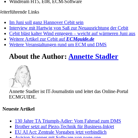
Windream H15, E08, ECM-Software
eiterführende Links
Im Juni soll ganz Hannover Cebit sein
Interview mit Hartwig von Saß zur Neuausrichtung der Cebit
Cebit bläst kalter Wind entgegen – weicht auf wärmeren Juni aus
Weitere Artikel zur Cebit auf
ECMguide.de
Weitere Veranstaltungen rund um ECM und DMS
About the Author:
Annette Stadler
Annette Stadler ist IT-Journalistin und leitet das Online-Portal
ECMGUIDE.
Neueste Artikel
130 Jahre TA Triumph-Adler: Vom Fahrrad zum DMS
Brother setzt auf Piezo-Technik für Business-Inkjet
EU AI Act: Zentrale Vorgaben jetzt verbindlich
Avision-Scanner mit Software von page one