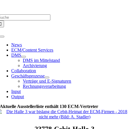
Zum
Über uns |
Media-Infos |
Glossar |
Kontakt |
Newsletter
Inhalt
uche
springen
ach:
Toggle
Navigation
News
ECM/Content Services
DMS
DMS im Mittelstand
Archivierung
Collaboration
Geschäftsprozesse
Verträge und E-Signaturen
Rechnungsverarbeitung
Input
Output
Aktuelle Ausstellerliste enthält 130 ECM-Vertreter
23778-Cebit-Halle-3