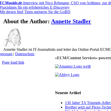
ECMguide.de
-Interview mit Nico Rehmann, CSO von Arithnea, zur di
Praxistipps für ein erfolgreiches E-Discovery
Mit diesen fünf Tipps meistern Sie die GoBD
About the Author:
Annette Stadler
Annette Stadler ist IT-Journalistin und leitet das Online-Portal E
pressum
|
Datenschutz
»ECM/Content Services« powere
Page load link
Nach
oben
Neueste Artikel
130 Jahre TA Triumph-Adle
Brother setzt auf Piezo-Techn