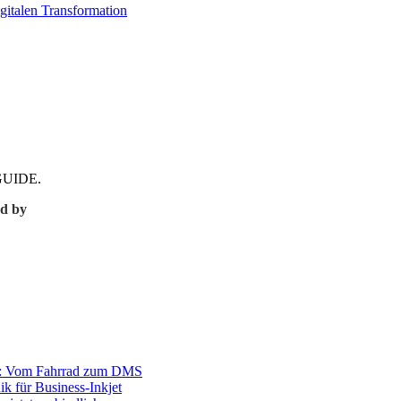
gitalen Transformation
CMGUIDE.
d by
r: Vom Fahrrad zum DMS
ik für Business-Inkjet