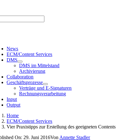
Zum
er uns |
Media-Infos |
Glossar |
Kontakt |
Newsletter
Inhalt
springen
oggle
avigation
News
ECM/Content Services
DMS
DMS im Mittelstand
Archivierung
Collaboration
Geschäftsprozesse
Verträge und E-Signaturen
Rechnungsverarbeitung
Input
Output
Home
ECM/Content Services
Vier Praxistipps zur Erstellung des geeigneten Contents
blished On: 29. Juni 2016
Von
Annette Stadler