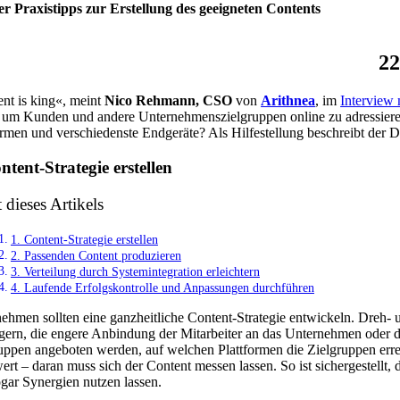
er Praxistipps zur Erstellung des geeigneten Contents
22
nt is king«, meint
Nico Rehmann, CSO
von
Arithnea
, im
Interview
 um Kunden und andere Unternehmenszielgruppen online zu adressieren
ormen und verschiedenste Endgeräte? Als Hilfestellung beschreibt der D
ntent-Strategie erstellen
t dieses Artikels
1. Content-Strategie erstellen
2. Passenden Content produzieren
3. Verteilung durch Systemintegration erleichtern
4. Laufende Erfolgskontrolle und Anpassungen durchführen
ehmen sollten eine ganzheitliche Content-Strategie entwickeln. Dreh-
igern, die engere Anbindung der Mitarbeiter an das Unternehmen oder d
uppen angeboten werden, auf welchen Plattformen die Zielgruppen err
rt – daran muss sich der Content messen lassen. So ist sichergestellt
ogar Synergien nutzen lassen.