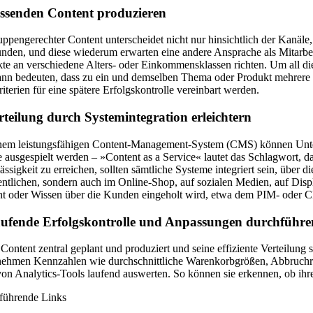
assenden Content produzieren
uppengerechter Content unterscheidet nicht nur hinsichtlich der Kanäl
nden, und diese wiederum erwarten eine andere Ansprache als Mitarbe
te an verschiedene Alters- oder Einkommensklassen richten. Um all die
nn bedeuten, dass zu ein und demselben Thema oder Produkt mehrere Beg
iterien für eine spätere Erfolgskontrolle vereinbart werden.
rteilung durch Systemintegration erleichtern
nem leistungsfähigen Content-Management-System (CMS) können Unternehm
 ausgespielt werden – »Content as a Service« lautet das Schlagwort,
ässigkeit zu erreichen, sollten sämtliche Systeme integriert sein, über
entlichen, sondern auch im Online-Shop, auf sozialen Medien, auf Disp
t oder Wissen über die Kunden eingeholt wird, etwa dem PIM- oder
aufende Erfolgskontrolle und Anpassungen durchführe
r Content zentral geplant und produziert und seine effiziente Verteilung s
ehmen Kennzahlen wie durchschnittliche Warenkorbgrößen, Abbruchrate
von Analytics-Tools laufend auswerten. So können sie erkennen, ob ihr
führende Links