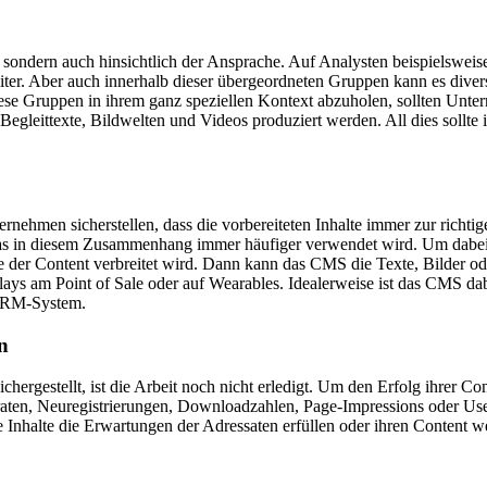
e, sondern auch hinsichtlich der Ansprache. Auf Analysten beispielswei
iter. Aber auch innerhalb dieser übergeordneten Gruppen kann es dive
se Gruppen in ihrem ganz speziellen Kontext abzuholen, sollten Unter
leittexte, Bildwelten und Videos produziert werden. All dies sollte 
en sicherstellen, dass die vorbereiteten Inhalte immer zur richtigen 
 das in diesem Zusammenhang immer häufiger verwendet wird. Um dabe
 die der Content verbreitet wird. Dann kann das CMS die Texte, Bilder o
lays am Point of Sale oder auf Wearables. Idealerweise ist das CMS da
 CRM-System.
n
ichergestellt, ist die Arbeit noch nicht erledigt. Um den Erfolg ihrer Co
n, Neuregistrierungen, Downloadzahlen, Page-Impressions oder User-I
e Inhalte die Erwartungen der Adressaten erfüllen oder ihren Content w