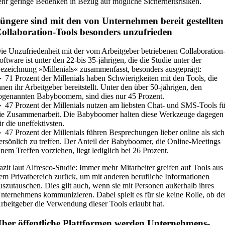
ehr geringe Bedenken in Bezug auf mögliche Sicherheitsrisiken.
üngere sind mit den von Unternehmen bereit gestellten
ollaboration-Tools besonders unzufrieden
ie Unzufriedenheit mit der vom Arbeitgeber betriebenen Collaboration
oftware ist unter den 22-bis 35-jährigen, die die Studie unter der
ezeichnung »Millenials« zusammenfasst, besonders ausgeprägt:
 71 Prozent der Millenials haben Schwierigkeiten mit den Tools, die
hnen ihr Arbeitgeber bereitstellt. Unter den über 50-jährigen, den
ogenannten Babyboomern, sind dies nur 45 Prozent.
 47 Prozent der Millenials nutzen am liebsten Chat- und SMS-Tools fü
ie Zusammenarbeit. Die Babyboomer halten diese Werkzeuge dagegen
ür die uneffektivsten.
 47 Prozent der Millenials führen Besprechungen lieber online als sich
ersönlich zu treffen. Der Anteil der Babyboomer, die Online-Meetings
inem Treffen vorziehen, liegt lediglich bei 26 Prozent.
azit laut Alfresco-Studie: Immer mehr Mitarbeiter greifen auf Tools aus
em Privatbereich zurück, um mit anderen berufliche Informationen
uszutauschen. Dies gilt auch, wenn sie mit Personen außerhalb ihres
nternehmens kommunizieren. Dabei spielt es für sie keine Rolle, ob de
rbeitgeber die Verwendung dieser Tools erlaubt hat.
ber öffentliche Plattformen werden Unternehmens-