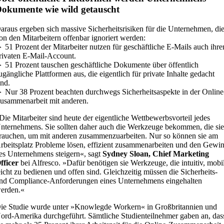
okumente wie wild getauscht
araus ergeben sich massive Sicherheitsrisiken für die Unternehmen, di
on den Mitarbeitern offenbar ignoriert werden:
 51 Prozent der Mitarbeiter nutzen für geschäftliche E-Mails auch ihre
rivaten E-Mail-Account.
 51 Prozent tauschen geschäftliche Dokumente über öffentlich
ugängliche Plattformen aus, die eigentlich für private Inhalte gedacht
ind.
 Nur 38 Prozent beachten durchwegs Sicherheitsaspekte in der Online
usammenarbeit mit anderen.
Die Mitarbeiter sind heute der eigentliche Wettbewerbsvorteil jedes
nternehmens. Sie sollten daher auch die Werkzeuge bekommen, die si
rauchen, um mit anderen zusammenzuarbeiten. Nur so können sie am
rbeitsplatz Probleme lösen, effizient zusammenarbeiten und den Gewi
es Unternehmens steigern«, sagt
Sydney Sloan, Chief Marketing
fficer
bei Alfresco. »Dafür benötigen sie Werkzeuge, die intuitiv, mobi
eicht zu bedienen und offen sind. Gleichzeitig müssen die Sicherheits-
nd Compliance-Anforderungen eines Unternehmens eingehalten
erden.«
ie Studie wurde unter »Knowlegde Workern« in Großbritannien und
ord-Amerika durchgeführt. Sämtliche Studienteilnehmer gaben an, das