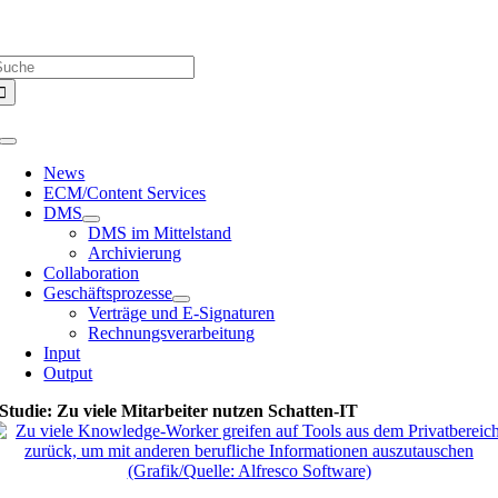
Zum
Über uns |
Media-Infos |
Glossar |
Kontakt |
Newsletter
Inhalt
uche
springen
ach:
Toggle
Navigation
News
ECM/Content Services
DMS
DMS im Mittelstand
Archivierung
Collaboration
Geschäftsprozesse
Verträge und E-Signaturen
Rechnungsverarbeitung
Input
Output
Studie: Zu viele Mitarbeiter nutzen Schatten-IT