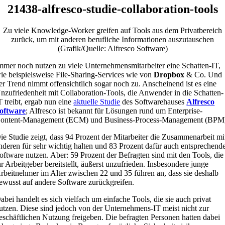
21438-alfresco-studie-collaboration-tools
Zu viele Knowledge-Worker greifen auf Tools aus dem Privatbereich
zurück, um mit anderen berufliche Informationen auszutauschen
(Grafik/Quelle: Alfresco Software)
mmer noch nutzen zu viele Unternehmensmitarbeiter eine Schatten-IT,
ie beispielsweise File-Sharing-Services wie von
Dropbox
& Co. Und
er Trend nimmt offensichtlich sogar noch zu. Anscheinend ist es eine
nzufriedenheit mit Collaboration-Tools, die Anwender in die Schatten-
T treibt, ergab nun eine
aktuelle Studie
des Softwarehauses
Alfresco
oftware
; Alfresco ist bekannt für Lösungen rund um Enterprise-
ontent-Management (ECM) und Business-Process-Management (BPM
ie Studie zeigt, dass 94 Prozent der Mitarbeiter die Zusammenarbeit mi
nderen für sehr wichtig halten und 83 Prozent dafür auch entsprechend
oftware nutzen. Aber: 59 Prozent der Befragten sind mit den Tools, die
hr Arbeitgeber bereitstellt, äußerst unzufrieden. Insbesondere junge
rbeitnehmer im Alter zwischen 22 und 35 führen an, dass sie deshalb
ewusst auf andere Software zurückgreifen.
abei handelt es sich vielfach um einfache Tools, die sie auch privat
utzen. Diese sind jedoch von der Unternehmens-IT meist nicht zur
eschäftlichen Nutzung freigeben. Die befragten Personen hatten dabei