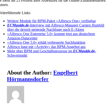
ie mehr als 25 Prozent ihrer Arbeitszeit für die Online-Zusammenarbeit
utzen.
eiterführende Links
Weitere Module für BPM-Paket »Alfresco One« verfügbar
ECMguide.de
-Interview mit Alfresco-Manager Carsten Hunfeld
über die derzeit steigende Nachfrage nach E-Akten
»Alfresco One Enterprise 5.0« kommt jetzt aus deutschem
Amazon-Datacenter
»Alfresco One 5.0« erhält verbesserte Suchfunktion
Alfresco baut mit »Activity« das BPM-Angebot aus
Mehr über BPM und Geschäftsprozesse im
ECMguide.de
-
Schwerpunkt
About the Author:
Engelbert
Hörmannsdorfer