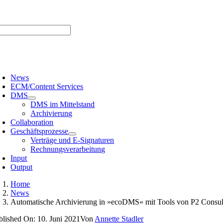
Zum
er uns |
Media-Infos |
Glossar |
Kontakt |
Newsletter
Inhalt
springen
oggle
avigation
News
ECM/Content Services
DMS
DMS im Mittelstand
Archivierung
Collaboration
Geschäftsprozesse
Verträge und E-Signaturen
Rechnungsverarbeitung
Input
Output
Home
News
Automatische Archivierung in »ecoDMS« mit Tools von P2 Consul
blished On: 10. Juni 2021
Von
Annette Stadler