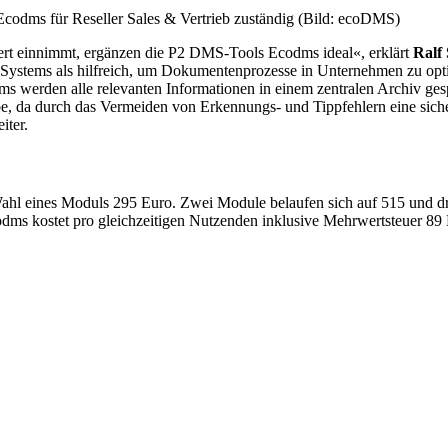
 Ecodms für Reseller Sales & Vertrieb zuständig (Bild: ecoDMS)
ert einnimmt, ergänzen die P2 DMS-Tools Ecodms ideal«, erklärt
Ralf 
 Systems als hilfreich, um Dokumentenprozesse in Unternehmen zu opti
erden alle relevanten Informationen in einem zentralen Archiv gespei
e, da durch das Vermeiden von Erkennungs- und Tippfehlern eine sich
iter.
Wahl eines Moduls 295 Euro. Zwei Module belaufen sich auf 515 und dre
dms kostet pro gleichzeitigen Nutzenden inklusive Mehrwertsteuer 89