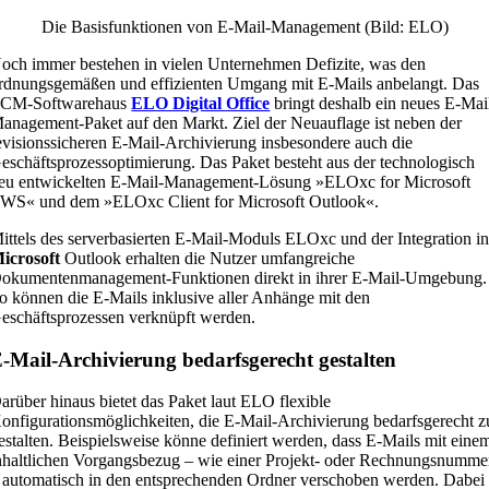
Die Basisfunktionen von E-Mail-Management (Bild: ELO)
och immer bestehen in vielen Unternehmen Defizite, was den
rdnungsgemäßen und effizienten Umgang mit E-Mails anbelangt. Das
CM-Softwarehaus
ELO Digital Office
bringt deshalb ein neues E-Mai
anagement-Paket auf den Markt. Ziel der Neuauflage ist neben der
evisionssicheren E-Mail-Archivierung insbesondere auch die
eschäftsprozessoptimierung. Das Paket besteht aus der technologisch
eu entwickelten E-Mail-Management-Lösung »ELOxc for Microsoft
WS« und dem »ELOxc Client for Microsoft Outlook«.
ittels des serverbasierten E-Mail-Moduls ELOxc und der Integration i
icrosoft
Outlook erhalten die Nutzer umfangreiche
okumentenmanagement-Funktionen direkt in ihrer E-Mail-Umgebung.
o können die E-Mails inklusive aller Anhänge mit den
eschäftsprozessen verknüpft werden.
-Mail-Archivierung bedarfsgerecht gestalten
arüber hinaus bietet das Paket laut ELO flexible
onfigurationsmöglichkeiten, die E-Mail-Archivierung bedarfsgerecht z
estalten. Beispielsweise könne definiert werden, dass E-Mails mit eine
nhaltlichen Vorgangsbezug – wie einer Projekt- oder Rechnungsnumme
 automatisch in den entsprechenden Ordner verschoben werden. Dabei