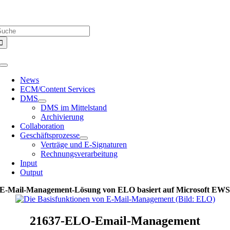
Zum
Über uns |
Media-Infos |
Glossar |
Kontakt |
Newsletter
Inhalt
uche
springen
ach:
Toggle
Navigation
News
ECM/Content Services
DMS
DMS im Mittelstand
Archivierung
Collaboration
Geschäftsprozesse
Verträge und E-Signaturen
Rechnungsverarbeitung
Input
Output
E-Mail-Management-Lösung von ELO basiert auf Microsoft EW
21637-ELO-Email-Management