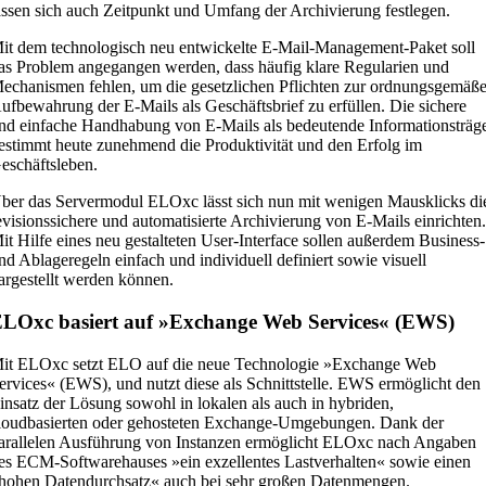
assen sich auch Zeitpunkt und Umfang der Archivierung festlegen.
it dem technologisch neu entwickelte E-Mail-Management-Paket soll
as Problem angegangen werden, dass häufig klare Regularien und
echanismen fehlen, um die gesetzlichen Pflichten zur ordnungsgemäß
ufbewahrung der E-Mails als Geschäftsbrief zu erfüllen. Die sichere
nd einfache Handhabung von E-Mails als bedeutende Informationsträg
estimmt heute zunehmend die Produktivität und den Erfolg im
eschäftsleben.
ber das Servermodul ELOxc lässt sich nun mit wenigen Mausklicks di
evisionssichere und automatisierte Archivierung von E-Mails einrichten
it Hilfe eines neu gestalteten User-Interface sollen außerdem Business-
nd Ablageregeln einfach und individuell definiert sowie visuell
argestellt werden können.
LOxc basiert auf »Exchange Web Services« (EWS)
it ELOxc setzt ELO auf die neue Technologie »Exchange Web
ervices« (EWS), und nutzt diese als Schnittstelle. EWS ermöglicht den
insatz der Lösung sowohl in lokalen als auch in hybriden,
loudbasierten oder gehosteten Exchange-Umgebungen. Dank der
arallelen Ausführung von Instanzen ermöglicht ELOxc nach Angaben
es ECM-Softwarehauses »ein exzellentes Lastverhalten« sowie einen
hohen Datendurchsatz« auch bei sehr großen Datenmengen.