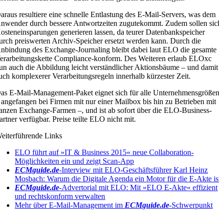
araus resultiere eine schnelle Entlastung des E-Mail-Servers, was dem
nwender durch bessere Antwortzeiten zugutekommt. Zudem sollen sic
osteneinsparungen generieren lassen, da teurer Datenbankspeicher
urch preiswerten Archiv-Speicher ersetzt werden kann. Durch die
nbindung des Exchange-Journaling bleibt dabei laut ELO die gesamte
erarbeitungskette Compliance-konform. Des Weiteren erlaub ELOxc
un auch die Abbildung leicht verständlicher Aktionsbäume – und damit
uch komplexerer Verarbeitungsregeln innerhalb kürzester Zeit.
as E-Mail-Management-Paket eignet sich für alle Unternehmensgröße
 angefangen bei Firmen mit nur einer Mailbox bis hin zu Betrieben mit
anzen Exchange-Farmen –, und ist ab sofort über die ELO-Business-
artner verfügbar. Preise teilte ELO nicht mit.
eiterführende Links
ELO führt auf »IT & Business 2015« neue Collaboration-
Möglichkeiten ein und zeigt Scan-App
ECMguide.de
-Interview mit ELO-Geschäftsführer Karl Heinz
Mosbach: Warum die Digitale Agenda ein Motor für die E-Akte is
ECMguide.de
-Advertorial mit ELO: Mit »ELO E-Akte« effizient
und rechtskonform verwalten
Mehr über E-Mail-Management im
ECMguide.de
-Schwerpunkt