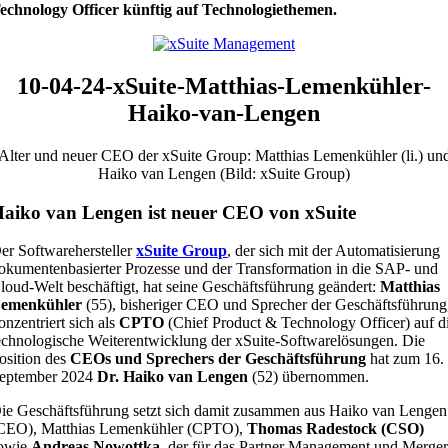
echnology Officer künftig auf Technologiethemen.
10-04-24-xSuite-Matthias-Lemenkühler-
Haiko-van-Lengen
Alter und neuer CEO der xSuite Group: Matthias Lemenkühler (li.) un
Haiko van Lengen (Bild: xSuite Group)
aiko van Lengen ist neuer CEO von xSuite
er Softwarehersteller
xSuite Group
, der sich mit der Automatisierung
okumentenbasierter Prozesse und der Transformation in die SAP- und
loud-Welt beschäftigt, hat seine Geschäftsführung geändert:
Matthias
emenkühler
(55), bisheriger CEO und Sprecher der Geschäftsführung
onzentriert sich als
CPTO
(Chief Product & Technology Officer) auf d
echnologische Weiterentwicklung der xSuite-Softwarelösungen. Die
osition des
CEOs und Sprechers der Geschäftsführung
hat zum 16.
eptember 2024
Dr. Haiko van Lengen
(52) übernommen.
ie Geschäftsführung setzt sich damit zusammen aus Haiko van Lengen
CEO), Matthias Lemenkühler (CPTO),
Thomas Radestock (CSO)
owie
Andreas Nowottka
, der für das Partner Management und Merger