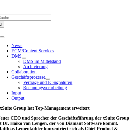
Zum
Über uns |
Media-Infos |
Glossar |
Kontakt |
Newsletter
Inhalt
uche
springen
ach:
Toggle
Navigation
News
ECM/Content Services
DMS
DMS im Mittelstand
Archivierung
Collaboration
Geschäftsprozesse
Verträge und E-Signaturen
Rechnungsverarbeitung
Input
Output
xSuite Group hat Top-Management erweitert
euer CEO und Sprecher der Geschäftsführung der xSuite Group
st Dr. Haiko van Lengen, der von Diamant Software kommt.
atthias Lemenkühler konzentriert sich als Chief Product &