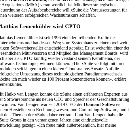
 Acquisitions (M&A) verantwortlich ist. Mit dieser strategischen
euordnung der Aufgabenbereiche will xSuite die Voraussetzungen für
inen weiteren erfolgreichen Wachstumskurs schaffen.
Matthias Lemenkühler wird CPTO
atthias Lemenkühler ist seit 1996 eine der treibenden Kräfte des
nternehmens und hat dessen Weg vom Systemhaus zu einem weltweit
ätigen Softwarehersteller entscheidend geprägt. Er ist weiterhin einer de
esentlichen Mitinvestoren und Mitglied des Management Boards, wird
ich aber als CPTO künftig wieder verstärkt seinem Kernthema, der
oftware-Technologie, widmen können. »Die xSuite verfolgt mit ihren
rodukten seit längerem einen klaren Cloud-native-Ansatz. Auf die
rfolgreiche Umsetzung dieses technologischen Paradigmenwechsels
öchte ich mich wieder zu 100 Prozent konzentrieren können«, erklärt
emenkühler.
it Haiko van Lengen konnte die xSuite einen erfahrenen Experten aus
er Softwarebranche als neuen CEO und Sprecher der Geschäftsführun
ewinnen. Van Lengen war seit 2019 CEO der
Diamant Software
,
inem Hersteller von Rechnungswesen- und Controlling-Software, und i
it den Themen der xSuite daher vertraut. Laut Van Lengen habe die
Suite Group in den vergangenen Jahren eine eindrucksvolle
ntwicklung gezeigt. »Ich freue mich außerordentlich, hier meine