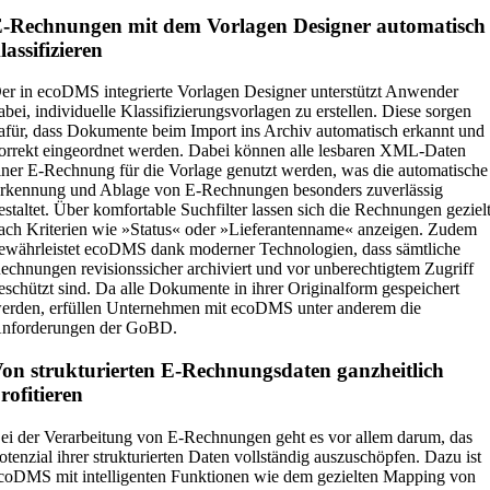
-Rechnungen mit dem Vorlagen Designer automatisch
lassifizieren
er in ecoDMS integrierte Vorlagen Designer unterstützt Anwender
abei, individuelle Klassifizierungsvorlagen zu erstellen. Diese sorgen
afür, dass Dokumente beim Import ins Archiv automatisch erkannt und
orrekt eingeordnet werden. Dabei können alle lesbaren XML-Daten
iner E-Rechnung für die Vorlage genutzt werden, was die automatische
rkennung und Ablage von E-Rechnungen besonders zuverlässig
estaltet. Über komfortable Suchfilter lassen sich die Rechnungen geziel
ach Kriterien wie »Status« oder »Lieferantenname« anzeigen. Zudem
ewährleistet ecoDMS dank moderner Technologien, dass sämtliche
echnungen revisionssicher archiviert und vor unberechtigtem Zugriff
eschützt sind. Da alle Dokumente in ihrer Originalform gespeichert
erden, erfüllen Unternehmen mit ecoDMS unter anderem die
nforderungen der GoBD.
on strukturierten E-Rechnungsdaten ganzheitlich
rofitieren
ei der Verarbeitung von E-Rechnungen geht es vor allem darum, das
otenzial ihrer strukturierten Daten vollständig auszuschöpfen. Dazu ist
coDMS mit intelligenten Funktionen wie dem gezielten Mapping von