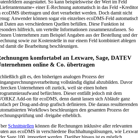
atenfeldern ausgestattet. So kann beispielsweise der Wert im Feld
Lieferantenname« einer E-Rechnung automatisch in das Feld »Kredito
n ecoDMS übertragen und dort verarbeitet werden. Doch damit nicht
enug: Anwender können sogar ein einzelnes ecoDMS-Feld automatisc
it Daten aus verschiedenen Quellen befüllen. Diese Funktion ist
esonders hilfreich, um verteilte Informationen zusammenzufassen. So
önnen Unternehmen zum Beispiel Angaben aus der Bestellung und der
echnung sowie zur Kostenstelle in nur einem Feld kombiniert ablegen
nd damit die Bearbeitung beschleunigen.
echnungen komfortabel an Lexware, Sage, DATEV
nternehmen online & Co. übertragen
chließlich gilt es, den bisherigen analogen Prozess der
ingangsrechnungsverarbeitung vollständig digital abzubilden. Davor
chrecken Unternehmen oft zurück, weil sie einen hohen
rogrammieraufwand befürchten. Dieser entfällt jedoch mit dem
ORKZ Add-on für ecoDMS, denn damit lassen sich Abläufe ganz
infach per Drag-and-drop grafisch definieren. Die daraus resultierenden
utomatisierten Workflows beschleunigen den gesamten Prozess der
echnungsprüfung und -freigabe erheblich.
ber
Schnittstellen
können die Rechnungen inklusive aller relevanten
aten aus ecoDMS in verschiedene Buchhaltungslösungen, wie Lexwa
der Sage 100, importiert werden. Darüber hinaus ist es möglich,