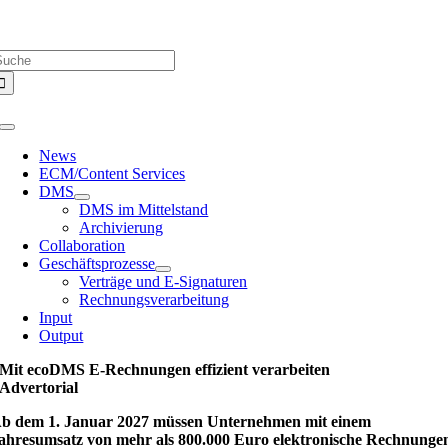
Zum
Über uns |
Media-Infos |
Glossar |
Kontakt |
Newsletter
Inhalt
uche
springen
ach:
Toggle
Navigation
News
ECM/Content Services
DMS
DMS im Mittelstand
Archivierung
Collaboration
Geschäftsprozesse
Verträge und E-Signaturen
Rechnungsverarbeitung
Input
Output
Mit ecoDMS E-Rechnungen effizient verarbeiten
Advertorial
b dem 1. Januar 2027 müssen Unternehmen mit einem
ahresumsatz von mehr als 800.000 Euro elektronische Rechnunge