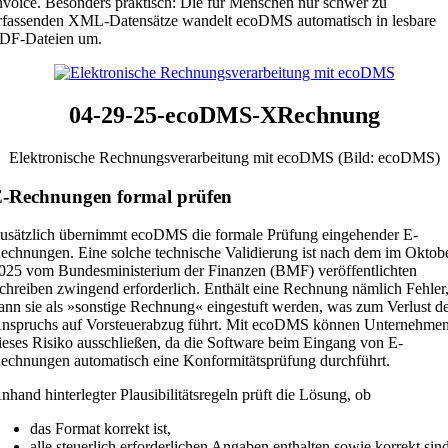
nvoice. Besonders praktisch: Die für Menschen nur schwer zu
rfassenden XML-Datensätze wandelt ecoDMS automatisch in lesbare
DF-Dateien um.
04-29-25-ecoDMS-XRechnung
Elektronische Rechnungsverarbeitung mit ecoDMS (Bild: ecoDMS)
-Rechnungen formal prüfen
usätzlich übernimmt ecoDMS die formale Prüfung eingehender E-
echnungen. Eine solche technische Validierung ist nach dem im Oktob
025 vom Bundesministerium der Finanzen (BMF) veröffentlichten
chreiben zwingend erforderlich. Enthält eine Rechnung nämlich Fehler
ann sie als »sonstige Rechnung« eingestuft werden, was zum Verlust d
nspruchs auf Vorsteuerabzug führt. Mit ecoDMS können Unternehme
ieses Risiko ausschließen, da die Software beim Eingang von E-
echnungen automatisch eine Konformitätsprüfung durchführt.
nhand hinterlegter Plausibilitätsregeln prüft die Lösung, ob
das Format korrekt ist,
alle steuerlich erforderlichen Angaben enthalten sowie korrekt sin