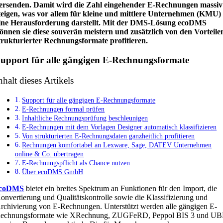
ersenden. Damit wird die Zahl eingehender E-Rechnungen massiv
teigen, was vor allem für kleine und mittlere Unternehmen (KMU)
ine Herausforderung darstellt. Mit der DMS-Lösung ecoDMS
önnen sie diese souverän meistern und zusätzlich von den Vorteile
trukturierter Rechnungsformate profitieren.
upport für alle gängigen E-Rechnungsformate
nhalt dieses Artikels
Support für alle gängigen E-Rechnungsformate
E-Rechnungen formal prüfen
Inhaltliche Rechnungsprüfung beschleunigen
E-Rechnungen mit dem Vorlagen Designer automatisch klassifizieren
Von strukturierten E-Rechnungsdaten ganzheitlich profitieren
Rechnungen komfortabel an Lexware, Sage, DATEV Unternehmen
online & Co. übertragen
E-Rechnungspflicht als Chance nutzen
Über ecoDMS GmbH
ecoDMS
bietet ein breites Spektrum an Funktionen für den Import, die
onvertierung und Qualitätskontrolle sowie die Klassifizierung und
rchivierung von E-Rechnungen. Unterstützt werden alle gängigen E-
echnungsformate wie XRechnung, ZUGFeRD, Peppol BIS 3 und UB