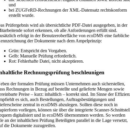
und
bei ZUGFeRD-Rechnungen der XML-Datensatz rechtskonform
erstellt wurde.
as Prüfergebnis wird als übersichtliche PDF-Datei ausgegeben, in der
itarbeitende sofort erkennen, ob alle Anforderungen erfüllt sind.
usätzlich erfolgt in der Benutzeroberfläche von ecoDMS eine farbliche
ennzeichnung der Dokumente nach dem Ampelprinzip:
Grün: Entspricht den Vorgaben.
Gelb: Manuelle Prüfung erforderlich.
Rot: Fehlerhafte Datei, nicht akzeptieren.
nhaltliche Rechnungsprüfung beschleunigen
eben der formalen Prüfung müssen Unternehmen auch sicherstellen,
ass Rechnungen in Bezug auf bestellte und gelieferte Mengen sowie
ereinbarte Preise – kurz: inhaltlich – korrekt sind. Im Sinne der Effizien
mpfiehlt es sich, auch Bestellungen, Auftragsbestätigungen und
ieferscheine zentral in ecoDMS abzulegen. Sollten diese noch in
apierform vorliegen, können sie über die integrierte Scanner-Schnittstel
equem digitalisiert und in ecoDMS übernommen werden. So werden
lle an der inhaltlichen Prüfung Beteiligten parallel in die Lage versetzt,
uf die Dokumente zuzugreifen.