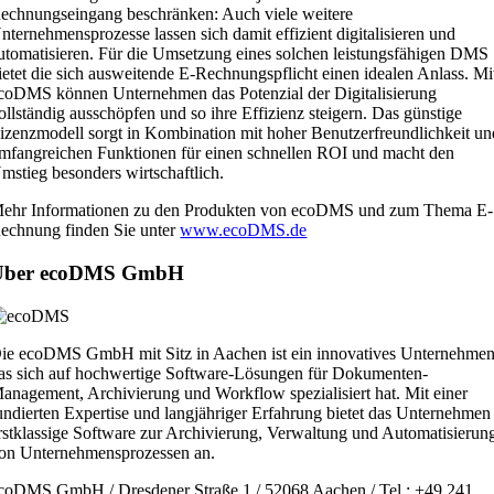
echnungseingang beschränken: Auch viele weitere
nternehmensprozesse lassen sich damit effizient digitalisieren und
utomatisieren. Für die Umsetzung eines solchen leistungsfähigen DMS
ietet die sich ausweitende E-Rechnungspflicht einen idealen Anlass. Mi
coDMS können Unternehmen das Potenzial der Digitalisierung
ollständig ausschöpfen und so ihre Effizienz steigern. Das günstige
izenzmodell sorgt in Kombination mit hoher Benutzerfreundlichkeit un
mfangreichen Funktionen für einen schnellen ROI und macht den
mstieg besonders wirtschaftlich.
ehr Informationen zu den Produkten von ecoDMS und zum Thema E-
echnung finden Sie unter
www.ecoDMS.de
Über ecoDMS GmbH
ie ecoDMS GmbH mit Sitz in Aachen ist ein innovatives Unternehmen
as sich auf hochwertige Software-Lösungen für Dokumenten-
anagement, Archivierung und Workflow spezialisiert hat. Mit einer
undierten Expertise und langjähriger Erfahrung bietet das Unternehmen
rstklassige Software zur Archivierung, Verwaltung und Automatisierun
on Unternehmensprozessen an.
coDMS GmbH / Dresdener Straße 1 / 52068 Aachen / Tel.: +49 241