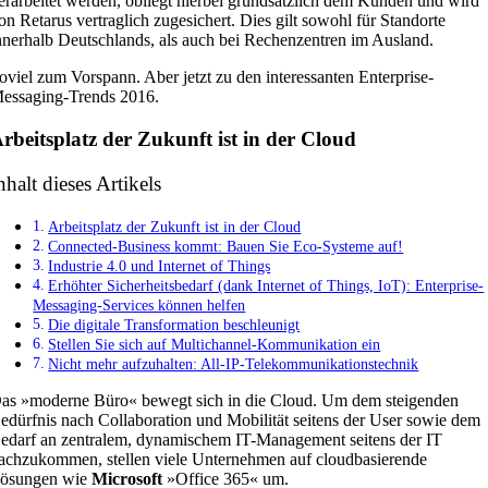
erarbeitet werden, obliegt hierbei grundsätzlich dem Kunden und wird
on Retarus vertraglich zugesichert. Dies gilt sowohl für Standorte
nnerhalb Deutschlands, als auch bei Rechenzentren im Ausland.
oviel zum Vorspann. Aber jetzt zu den interessanten Enterprise-
essaging-Trends 2016.
rbeitsplatz der Zukunft ist in der Cloud
nhalt dieses Artikels
Arbeitsplatz der Zukunft ist in der Cloud
Connected-Business kommt: Bauen Sie Eco-Systeme auf!
Industrie 4.0 und Internet of Things
Erhöhter Sicherheitsbedarf (dank Internet of Things, IoT): Enterprise-
Messaging-Services können helfen
Die digitale Transformation beschleunigt
Stellen Sie sich auf Multichannel-Kommunikation ein
Nicht mehr aufzuhalten: All-IP-Telekommunikationstechnik
as »moderne Büro« bewegt sich in die Cloud. Um dem steigenden
edürfnis nach Collaboration und Mobilität seitens der User sowie dem
edarf an zentralem, dynamischem IT-Management seitens der IT
achzukommen, stellen viele Unternehmen auf cloudbasierende
ösungen wie
Microsoft
»Office 365« um.