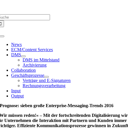
Zum
Über uns |
Media-Infos |
Glossar |
Kontakt |
Newsletter
Inhalt
uche
springen
ach:
Toggle
Navigation
News
ECM/Content Services
DMS
DMS im Mittelstand
Archivierung
Collaboration
Geschäftsprozesse
Verträge und E-Signaturen
Rechnungsverarbeitung
Input
Output
Prognose: sieben große Enterprise-Messaging-Trends 2016
Wir müssen reden!« – Mit der fortschreitenden Digitalisierung wi
ür Unternehmen die Interaktion mit Partnern und Kunden immer
ichtiger. Effiziente Kommunikationsprozesse gewinnen in Zukunf