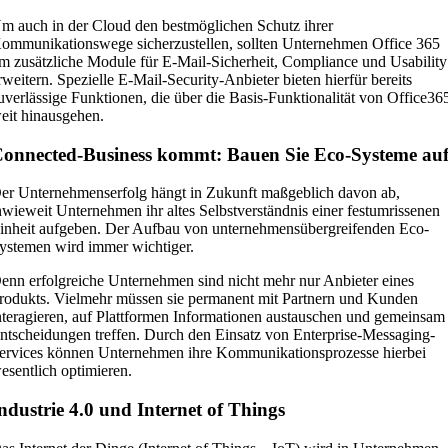
m auch in der Cloud den bestmöglichen Schutz ihrer
ommunikationswege sicherzustellen, sollten Unternehmen Office 365
m zusätzliche Module für E-Mail-Sicherheit, Compliance und Usability
rweitern. Spezielle E-Mail-Security-Anbieter bieten hierfür bereits
uverlässige Funktionen, die über die Basis-Funktionalität von Office36
eit hinausgehen.
onnected-Business kommt: Bauen Sie Eco-Systeme auf
er Unternehmenserfolg hängt in Zukunft maßgeblich davon ab,
nwieweit Unternehmen ihr altes Selbstverständnis einer festumrissenen
inheit aufgeben. Der Aufbau von unternehmensübergreifenden Eco-
ystemen wird immer wichtiger.
enn erfolgreiche Unternehmen sind nicht mehr nur Anbieter eines
rodukts. Vielmehr müssen sie permanent mit Partnern und Kunden
nteragieren, auf Plattformen Informationen austauschen und gemeinsam
ntscheidungen treffen. Durch den Einsatz von Enterprise-Messaging-
ervices können Unternehmen ihre Kommunikationsprozesse hierbei
esentlich optimieren.
ndustrie 4.0 und Internet of Things