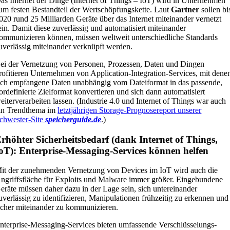
as Internet der Dinge (Internet of Things – IoT) wird in Unternehmen
um festen Bestandteil der Wertschöpfungskette. Laut
Gartner
sollen bi
020 rund 25 Milliarden Geräte über das Internet miteinander vernetzt
ein. Damit diese zuverlässig und automatisiert miteinander
ommunizieren können, müssen weltweit unterschiedliche Standards
uverlässig miteinander verknüpft werden.
ei der Vernetzung von Personen, Prozessen, Daten und Dingen
rofitieren Unternehmen von Application-Integration-Services, mit dene
ich empfangene Daten unabhängig vom Dateiformat in das passende,
ordefinierte Zielformat konvertieren und sich dann automatisiert
eiterverarbeiten lassen. (Industrie 4.0 und Internet of Things war auch
in Trendthema im
letztjährigen Storage-Prognosereport unserer
chwester-Site
speicherguide.de
.)
rhöhter Sicherheitsbedarf (dank Internet of Things,
oT): Enterprise-Messaging-Services können helfen
it der zunehmenden Vernetzung von Devices im IoT wird auch die
ngriffsfläche für Exploits und Malware immer größer. Eingebundene
eräte müssen daher dazu in der Lage sein, sich untereinander
uverlässig zu identifizieren, Manipulationen frühzeitig zu erkennen und
icher miteinander zu kommunizieren.
nterprise-Messaging-Services bieten umfassende Verschlüsselungs-