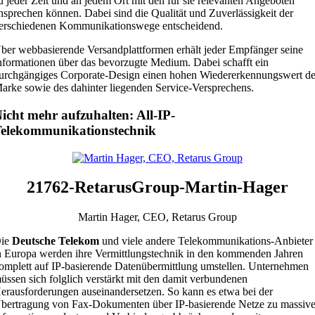
u jeder Zeit und an jedem Ort mit den für sie relevanten Angeboten
nsprechen können. Dabei sind die Qualität und Zuverlässigkeit der
erschiedenen Kommunikationswege entscheidend.
ber webbasierende Versandplattformen erhält jeder Empfänger seine
nformationen über das bevorzugte Medium. Dabei schafft ein
urchgängiges Corporate-Design einen hohen Wiedererkennungswert de
arke sowie des dahinter liegenden Service-Versprechens.
icht mehr aufzuhalten: All-IP-
elekommunikationstechnik
21762-RetarusGroup-Martin-Hager
Martin Hager, CEO, Retarus Group
ie
Deutsche Telekom
und viele andere Telekommunikations-Anbieter
n Europa werden ihre Vermittlungstechnik in den kommenden Jahren
omplett auf IP-basierende Datenübermittlung umstellen. Unternehmen
üssen sich folglich verstärkt mit den damit verbundenen
erausforderungen auseinandersetzen. So kann es etwa bei der
bertragung von Fax-Dokumenten über IP-basierende Netze zu massiv