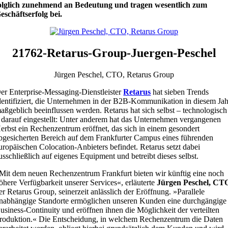
olglich zunehmend an Bedeutung und tragen wesentlich zum
eschäftserfolg bei.
21762-Retarus-Group-Juergen-Peschel
Jürgen Peschel, CTO, Retarus Group
er Enterprise-Messaging-Dienstleister
Retarus
hat sieben Trends
dentifiziert, die Unternehmen in der B2B-Kommunikation in diesem Jah
aßgeblich beeinflussen werden. Retarus hat sich selbst – technologisch
 darauf eingestellt: Unter anderem hat das Unternehmen vergangenen
erbst ein Rechenzentrum eröffnet, das sich in einem gesondert
bgesicherten Bereich auf dem Frankfurter Campus eines führenden
uropäischen Colocation-Anbieters befindet. Retarus setzt dabei
usschließlich auf eigenes Equipment und betreibt dieses selbst.
Mit dem neuen Rechenzentrum Frankfurt bieten wir künftig eine noch
öhere Verfügbarkeit unserer Services«, erläuterte
Jürgen Peschel, CT
er Retarus Group, seinerzeit anlässlich der Eröffnung. »Parallele
nabhängige Standorte ermöglichen unseren Kunden eine durchgängige
usiness-Continuity und eröffnen ihnen die Möglichkeit der verteilten
roduktion.« Die Entscheidung, in welchem Rechenzentrum die Daten