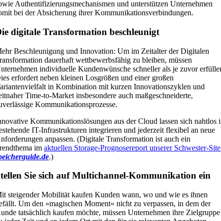
owie Authentifizierungsmechanismen und unterstützen Unternehmen
omit bei der Absicherung ihrer Kommunikationsverbindungen.
ie digitale Transformation beschleunigt
ehr Beschleunigung und Innovation: Um im Zeitalter der Digitalen
ransformation dauerhaft wettbewerbsfähig zu bleiben, müssen
nternehmen individuelle Kundenwünsche schneller als je zuvor erfülle
ies erfordert neben kleinen Losgrößen und einer großen
ariantenvielfalt in Kombination mit kurzen Innovationszyklen und
eitnaher Time-to-Market insbesondere auch maßgeschneiderte,
uverlässige Kommunikationsprozesse.
nnovative Kommunikationslösungen aus der Cloud lassen sich nahtlos 
estehende IT-Infrastrukturen integrieren und jederzeit flexibel an neue
nforderungen anpassen. (Digitale Transformation ist auch ein
rendthema im
aktuellen Storage-Prognosereport unserer Schwester-Site
peicherguide.de
.)
tellen Sie sich auf Multichannel-Kommunikation ein
it steigender Mobilität kaufen Kunden wann, wo und wie es ihnen
efällt. Um den »magischen Moment« nicht zu verpassen, in dem der
unde tatsächlich kaufen möchte, müssen Unternehmen ihre Zielgruppe