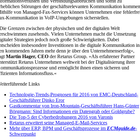
nformationsverlusten und Verbindungsabbrüchen und somit zu
rheblichen Störungen der geschäftsrelevanten Kommunikation kommen
ithilfe von Managed-Fax-Services können Unternehmen eine fehlerfre
ax-Kommunikation in VoIP-Umgebungen sicherstellen.
Die Grenzen zwischen der physischen und der digitalen Welt
erschwimmen zusehends. Vielen Unternehmen macht die Umsetzung
igitaler Strategien jedoch noch große Schwierigkeiten. Dabei
ntscheiden insbesondere Investitionen in die digitale Kommunikation in
en kommenden Jahren mehr denn je über den Unternehmenserfolg«,
agt
Martin Hager, CEO
der Retarus Group. »Als erfahrener Partner
nterstützt Retarus Unternehmen weltweit bei der Digitalisierung ihrer
ommunikationsprozesse und ermöglicht ihnen einen sicheren und
ffizienten Informationsfluss.«
eiterführende Links
Technologie-Trends-Prognosen für 2016 von EMC-Deutschland-
Geschäftsführer Dinko Eror
Gastkommentar von Iron-Mountain-Geschäftsführer Hans-Günter
Börgmann: Sind Informationen ein Datengrab oder Goldgrube?
Die Top-5 der Cyberbedrohungen 2016 von Varonis
Retarus erweitert seine Managed-E-Mail-Services
Mehr über ERP, BPM und Geschäftsprozesse im
ECMguide.de
-
Schwerpunkt