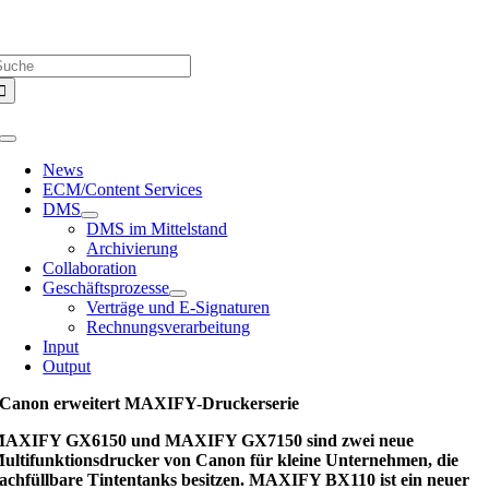
Zum
Über uns |
Media-Infos |
Glossar |
Kontakt |
Newsletter
Inhalt
uche
springen
ach:
Toggle
Navigation
News
ECM/Content Services
DMS
DMS im Mittelstand
Archivierung
Collaboration
Geschäftsprozesse
Verträge und E-Signaturen
Rechnungsverarbeitung
Input
Output
Canon erweitert MAXIFY-Druckerserie
AXIFY GX6150 und MAXIFY GX7150 sind zwei neue
ultifunktionsdrucker von Canon für kleine Unternehmen, die
achfüllbare Tintentanks besitzen. MAXIFY BX110 ist ein neuer