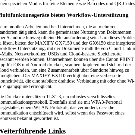
inen speziellen Modus für feine Elemente wie Barcodes und QR-Codes
ultifunktionsgeräte bieten Workflow-Unterstützung
eim mobilen Arbeiten und bei Unternehmen, die an mehreren
tandorten tätig sind, kann die gemeinsame Nutzung von Dokumenten
ber Standorte hinweg oft eine Herausforderung sein. Um dieses Probl
u lösen, bieten der MAXIFY GX7150 und der GX6150 eine integriert
orkflow-Unterstützung, mit der Dokumente mithilfe von Cloud-Link i
-Mails, Netzwerkordner, USBs und Cloud-basierte Speicherorte
escannt werden können. Unternehmen können über die Canon PRINT
pp für iOS und Android drucken, scannen, kopieren und sich mit der
loud verbinden, um eine Zusammenarbeit über Standorte hinweg zu
rmöglichen. Der MAXIFY BX110 verfügt über eine verbesserte
onnektivität, die eine stabilere drahtlose Verbindung mit oder ohne Wi-
i-Zugangspunkt ermöglicht.
ie Drucker unterstützen TLS1.3, ein robustes verschlüsseltes
ommunikationsprotokoll. Ebenfalls sind sie mit WPA3-Personal
usgestattet, einem WLAN-Protokoll, das verhindert, dass die
ommunikation entschlüsselt wird, selbst wenn das Passwort eines
enutzers bekannt geworden ist.
Weiterführende Links