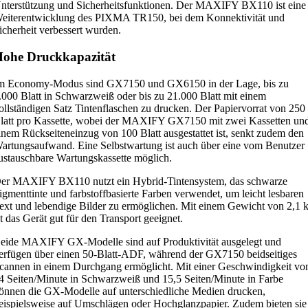
nterstützung und Sicherheitsfunktionen. Der MAXIFY BX110 ist eine
eiterentwicklung des PIXMA TR150, bei dem Konnektivität und
icherheit verbessert wurden.
ohe Druckkapazität
m Economy-Modus sind GX7150 und GX6150 in der Lage, bis zu
.000 Blatt in Schwarzweiß oder bis zu 21.000 Blatt mit einem
ollständigen Satz Tintenflaschen zu drucken. Der Papiervorrat von 250
latt pro Kassette, wobei der MAXIFY GX7150 mit zwei Kassetten un
inem Rückseiteneinzug von 100 Blatt ausgestattet ist, senkt zudem den
artungsaufwand. Eine Selbstwartung ist auch über eine vom Benutzer
ustauschbare Wartungskassette möglich.
er MAXIFY BX110 nutzt ein Hybrid-Tintensystem, das schwarze
igmenttinte und farbstoffbasierte Farben verwendet, um leicht lesbaren
ext und lebendige Bilder zu ermöglichen. Mit einem Gewicht von 2,1 
st das Gerät gut für den Transport geeignet.
eide MAXIFY GX-Modelle sind auf Produktivität ausgelegt und
erfügen über einen 50-Blatt-ADF, während der GX7150 beidseitiges
cannen in einem Durchgang ermöglicht. Mit einer Geschwindigkeit vo
4 Seiten/Minute in Schwarzweiß und 15,5 Seiten/Minute in Farbe
önnen die GX-Modelle auf unterschiedliche Medien drucken,
eispielsweise auf Umschlägen oder Hochglanzpapier. Zudem bieten sie