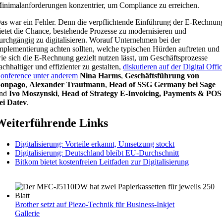
inimalanforderungen konzentrier, um Compliance zu erreichen.
as war ein Fehler. Denn die verpflichtende Einführung der E-Rechnun
ietet die Chance, bestehende Prozesse zu modernisieren und
urchgängig zu digitalisieren. Worauf Unternehmen bei der
mplementierung achten sollten, welche typischen Hürden auftreten und
ie sich die E-Rechnung gezielt nutzen lässt, um Geschäftsprozesse
achhaltiger und effizienter zu gestalten,
diskutieren auf der Digital Offi
onference unter anderem
Nina Harms
,
Geschäftsführung von
onpago
,
Alexander Trautmann
,
Head of SSG Germany bei Sage
nd
Ivo Moszynski
,
Head of Strategy E-Invoicing, Payments & POS
ei Datev
.
Weiterführende Links
Digitalisierung: Vorteile erkannt, Umsetzung stockt
Digitalisierung: Deutschland bleibt EU-Durchschnitt
Bitkom bietet kostenfreien Leitfaden zur Digitalisierung
Brother setzt auf Piezo-Technik für Business-Inkjet
Gallerie