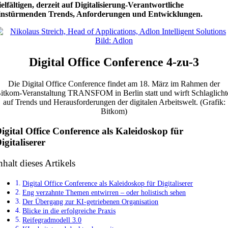
ielfältigen, derzeit auf Digitalisierung-Verantwortliche
instürmenden Trends, Anforderungen und Entwicklungen.
Digital Office Conference 4-zu-3
Die Digital Office Conference findet am 18. März im Rahmen der
itkom-Veranstaltung TRANSFOM in Berlin statt und wirft Schlaglicht
auf Trends und Herausforderungen der digitalen Arbeitswelt. (Grafik:
Bitkom)
igital Office Conference als Kaleidoskop für
igitaliserer
nhalt dieses Artikels
Digital Office Conference als Kaleidoskop für Digitaliserer
Eng verzahnte Themen entwirren – oder holistisch sehen
Der Übergang zur KI-getriebenen Organisation
Blicke in die erfolgreiche Praxis
Reifegradmodell 3.0