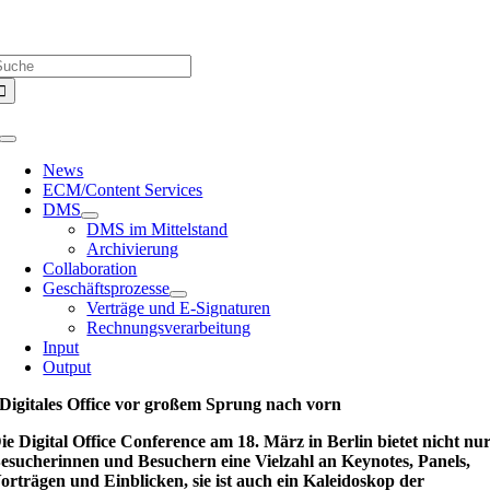
Zum
Über uns |
Media-Infos |
Glossar |
Kontakt |
Newsletter
Inhalt
uche
springen
ach:
Toggle
Navigation
News
ECM/Content Services
DMS
DMS im Mittelstand
Archivierung
Collaboration
Geschäftsprozesse
Verträge und E-Signaturen
Rechnungsverarbeitung
Input
Output
Digitales Office vor großem Sprung nach vorn
ie Digital Office Conference am 18. März in Berlin bietet nicht nu
esucherinnen und Besuchern eine Vielzahl an Keynotes, Panels,
orträgen und Einblicken, sie ist auch ein Kaleidoskop der