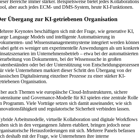
ieser Bereiche immer stärker. Beispielsweise bietet jedes Kollaborations
ool, aber auch jedes ECM- und DMS-System, heute KI-Funktionen.
er Übergang zur KI-getriebenen Organisation
ehrere Keynotes beschäftigen sich mit der Frage, wie generative KI,
arge Language Models und intelligente Automatisierung in
okumenten- und Wissensmanagementsysteme integriert werden könne
abei geht es weniger um experimentelle Anwendungen als um konkret
insatzszenarien im Unternehmensbetrieb – etwa bei der automatisierten
erarbeitung von Dokumenten, bei der Wissenssuche in großen
atenbeständen oder bei der Unterstützung von Entscheidungsprozessen
ür viele Unternehmen markiert dieser Schritt den Übergang von der
lassischen Digitalisierung einzelner Prozesse zu einer stärker KI-
etriebenen Organisation.
ber auch Themen wie europäische Cloud-Infrastrukturen, sichere
atenräume und Governance-Modelle für KI spielen eine zentrale Rolle
m Programm. Viele Vorträge setzen sich damit auseinander, wie sich
nnovationsfähigkeit und regulatorische Sicherheit verbinden lassen.
ybride Arbeitsmodelle, virtuelle Kollaboration und digitale Workflows
aben sich in den vergangenen Jahren etabliert, bringen jedoch neue
rganisatorische Herausforderungen mit sich. Mehrere Panels befassen
ich deshalb mit der Frage, wie Unternehmen ihre interne