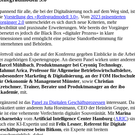
pannend für alle, die bei der Digitalisierung noch auf dem Weg sind, ist
ie
Vorstellung des »Reifegradmodell 3.0«
. Vom
2023 präsentierten
orgänger 2.0
unterscheidet es sich durch neue Kriterien, mehr
lexibilität und praxisnahe Erweiterungen. Wie bereits der Vorgänger
bersetzt es jedoch die Black Box »digitaler Prozess« in klare
imensionen und ermöglicht eine präzise Standortbestimmung für
nternehmen und Behörden.
ertvoll sind auch die auf der Konferenz gegeben Einblicke in die Arbei
er zugehörigen Expertengruppe. An diesem Panel wirken unter andere
arcel Mühlbach
,
Produktmanager bei Ceyoniq Technology
,
ahmut Arica
,
Professor für Allgemeine Betriebswirtschaftslehre,
nsbesondere Marketing & Digitalisierung, an der FOM Hochschul
ür Oekonomie & Management Münster
, sowie
Christian
retschmer
,
Trainer, Berater und Produktmanager an der ibo
kademie
, mit.
rgänzend ist das
Panel zu Digitalen Geschäftsprozessen
interessant. Da
iskutiert unter anderem Jutta Horstmann, CEO der Heinlein Gruppe, mi
ie ist eine vehemente Verfechterin digitaler Souveränität. Mit
Marina
charnetsky
vom
Artificial Intelligence Center Hamburg
(
ARIC
) si
uch eine KI-Expertin und mit
Felix Lesner
,
Referent für Digitale
eschäftsprozesse beim Bitkom
, ein Experte mit breitem
rancheneinblick, dabei.