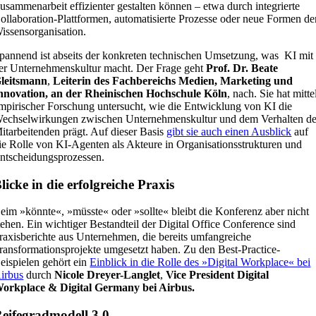
usammenarbeit effizienter gestalten können – etwa durch integrierte
ollaboration-Plattformen, automatisierte Prozesse oder neue Formen de
issensorganisation.
pannend ist abseits der konkreten technischen Umsetzung, was KI mit
er Unternehmenskultur macht. Der Frage geht
Prof. Dr. Beate
leitsmann
,
Leiterin des Fachbereichs Medien, Marketing und
nnovation, an der Rheinischen Hochschule Köln
, nach. Sie hat mitte
mpirischer Forschung untersucht, wie die Entwicklung von KI die
echselwirkungen zwischen Unternehmenskultur und dem Verhalten de
itarbeitenden prägt. Auf dieser Basis
gibt sie auch einen Ausblick
auf
ie Rolle von KI-Agenten als Akteure in Organisationsstrukturen und
ntscheidungsprozessen.
licke in die erfolgreiche Praxis
eim »könnte«, »müsste« oder »sollte« bleibt die Konferenz aber nicht
tehen. Ein wichtiger Bestandteil der Digital Office Conference sind
raxisberichte aus Unternehmen, die bereits umfangreiche
ransformationsprojekte umgesetzt haben. Zu den Best-Practice-
eispielen gehört ein
Einblick in die Rolle des »Digital Workplace« bei
irbus
durch
Nicole Dreyer-Langlet
,
Vice President Digital
orkplace & Digital Germany bei Airbus.
eifegradmodell 3.0