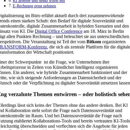
KI arbeitet und denkt schon mit
E-Rechnung ernst nehmen
igitalisierung im Büro erfährt aktuell durch drei zusammenwirkende
rends einen starken Schub: den Bedarf für digitale Souveränität und
atenkontrolle, digitale Zusammenarbeit in hybriden Szenarien und den
insatz von KI. Die
Digital Office Conference
am 18. März in Berlin
rägt allen Punkten Rechnung – und beleuchtet sie aus unterschiedlichen
erspektiven. Die Veranstaltung ist Teil der vom
Bitkom
organisierten
RANSFORM-Konferenz
, die sich als zentrale Plattform für die digital
ransformation der Wirtschaft positioniert.
iner der Schwerpunkte ist die Frage, wie Unternehmen ihre
rbeitsprozesse in Zeiten von Künstlicher Intelligenz organisieren
önnen. Ein anderer, wie hybride Zusammenarbeit funktioniert und der
ritte, wie sich steigende Anforderungen an Datensicherheit und der
unsch oder die Verpflichtung zu digitaler Souveränität umsetzen lassen
ng verzahnte Themen entwirren – oder holistisch sehe
llerdings lässt sich keins der Themen ohne das andere denken. Bei KI
nd Kollaboration steht sofort die Frage nach Datensouveränität und
atenkontrolle im Raum. Und bei Datensouveränität die Frage nach
utzung etabliertet Kollaborations-Tools und bereits vertrauten KI-Tools
leichzeitig überschneiden und verflechten sich die Angebote für jeden