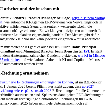
I arbeitet und denkt schon mit
ominik Schätzel
,
Product Manager bei Sage
,
zeigt in seinem Vortra
uf
, wie autonome KI-Agenten ERP-Systeme von Verwaltungstools in
aktive, mitdenkende Steuerungszentren« weiterentwickeln, die
usammenhänge erkennen, Entwicklungen antizipieren und innerhalb
efinierter Leitplanken eigenständig handeln. Der Mensch gibt dafür
trategische Ziele vor und kann jederzeit eingreifen – muss aber nicht.
m mitarbeitende KI geht es auch bei
Dr. Julian Bahr
,
Principal
onsultant und Managing Director beim Dienstleister
IPI
. Er stellt
it dem Hintergrund zahlreicher Kundenprojekte dar,
wie KI in Microso
65 mitarbeitet
und wie dadurch Arbeit mit KI und Copilot in Microsoft
65 automatisiert werden kann.
-Rechnung ernst nehmen
trukturierte E-Rechnungen empfangen zu können
, ist im B2B-Sektor
eit 1. Januar 2025 bereits Pflicht. Fest steht zudem, dass
ab 2027
eziehungswiese spätestens ab 2028
E-Rechnungen für alle Unternehm
erbindlich auszustellen sind. Spätestens dann gelten PDF-Rechnungen
icht mehr als rechtsgültige elektronische Rechnungen für B2B-
ransaktionen. 2025 haben sich viele Unternehmen noch auf