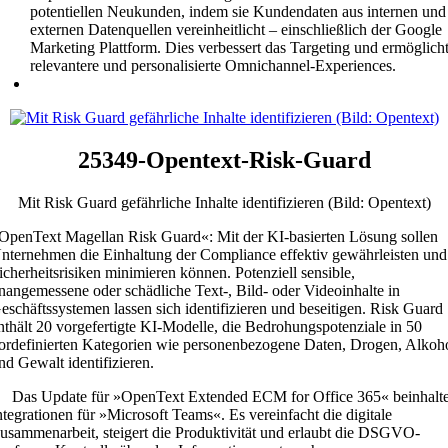
potentiellen Neukunden, indem sie Kundendaten aus internen und
externen Datenquellen vereinheitlicht – einschließlich der Google
Marketing Plattform. Dies verbessert das Targeting und ermöglich
relevantere und personalisierte Omnichannel-Experiences.
25349-Opentext-Risk-Guard
Mit Risk Guard gefährliche Inhalte identifizieren (Bild: Opentext)
OpenText Magellan Risk Guard«: Mit der KI-basierten Lösung sollen
nternehmen die Einhaltung der Compliance effektiv gewährleisten und
icherheitsrisiken minimieren können. Potenziell sensible,
nangemessene oder schädliche Text-, Bild- oder Videoinhalte in
eschäftssystemen lassen sich identifizieren und beseitigen. Risk Guard
nthält 20 vorgefertigte KI-Modelle, die Bedrohungspotenziale in 50
ordefinierten Kategorien wie personenbezogene Daten, Drogen, Alkoh
nd Gewalt identifizieren.
Das Update für »OpenText Extended ECM for Office 365« beinhalte
ntegrationen für »Microsoft Teams«. Es vereinfacht die digitale
usammenarbeit, steigert die Produktivität und erlaubt die DSGVO-