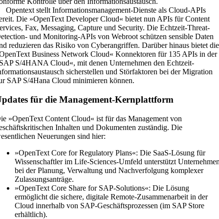
onforme Kontrolle über den Informationsaustausch.
Opentext stellt Informationsmanagement-Dienste als Cloud-APIs
ereit.
Die
»
OpenText Developer Cloud
«
bietet nun APIs für Content
ervices, Fax, Messaging, Capture und Security.
Die Echtzeit-Threat-
etection- und Monitoring-APIs von Webroot schützen sensible Daten
nd reduzieren das Risiko von Cyberangriffen. Darüber hinaus bietet di
OpenText Business Network Cloud« Konnektoren für 135 APIs in der
SAP S/4HANA Cloud«, mit denen Unternehmen den Echtzeit-
nformationsaustausch sicherstellen und Störfaktoren bei der Migration
ur SAP S/4Hana Cloud minimieren können.
pdates für die Management-Kernplattform
ie »OpenText Content Cloud« ist für das Management von
eschäftskritischen Inhalten und Dokumenten zuständig. Die
esentlichen Neuerungen sind hier:
»OpenText Core for Regulatory Plans«: Die SaaS-Lösung für
Wissenschaftler im Life-Sciences-Umfeld unterstützt Unternehme
bei der Planung, Verwaltung und Nachverfolgung komplexer
Zulassungsanträge.
»OpenText Core Share for SAP-Solutions«: Die Lösung
ermöglicht die sichere, digitale Remote-Zusammenarbeit in der
Cloud innerhalb von SAP-Geschäftsprozessen (im SAP Store
erhältlich).