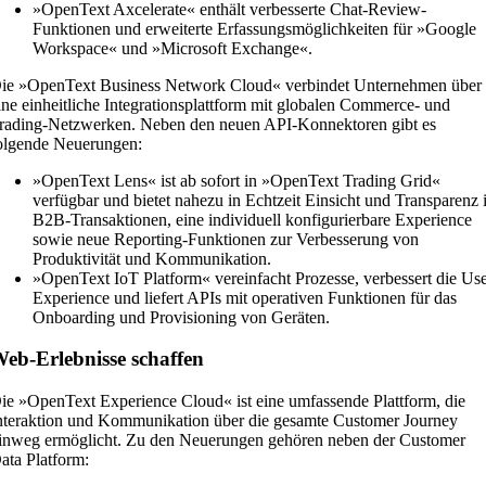
»OpenText Axcelerate« enthält verbesserte Chat-Review-
Funktionen und erweiterte Erfassungsmöglichkeiten für »Google
Workspace« und »Microsoft Exchange«.
ie »OpenText Business Network Cloud« verbindet Unternehmen über
ine einheitliche Integrationsplattform mit globalen Commerce- und
rading-Netzwerken. Neben den neuen API-Konnektoren gibt es
olgende Neuerungen:
»OpenText Lens« ist ab sofort in »OpenText Trading Grid«
verfügbar und bietet nahezu in Echtzeit Einsicht und Transparenz 
B2B-Transaktionen, eine individuell konfigurierbare Experience
sowie neue Reporting-Funktionen zur Verbesserung von
Produktivität und Kommunikation.
»OpenText IoT Platform« vereinfacht Prozesse, verbessert die Us
Experience und liefert APIs mit operativen Funktionen für das
Onboarding und Provisioning von Geräten.
eb-Erlebnisse schaffen
ie »OpenText Experience Cloud« ist eine umfassende Plattform, die
nteraktion und Kommunikation über die gesamte Customer Journey
inweg ermöglicht. Zu den Neuerungen gehören neben der Customer
ata Platform: