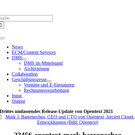
Zum
Über uns |
Media-Infos |
Glossar |
Kontakt |
Newsletter
Inhalt
uche
springen
ach:
Toggle
Navigation
News
ECM/Content Services
DMS
DMS im Mittelstand
Archivierung
Collaboration
Geschäftsprozesse
Verträge und E-Signaturen
Rechnungsverarbeitung
Input
Output
Drittes umfassendes Release-Update von Opentext 2021
23456-opentext-mark-barrenechea