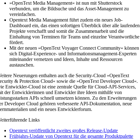
»OpenText Media Management« ist nun mit Shutterstock
verbunden, um die Bildsuche und das Asset-Management zu
vereinfachen.
Opentext Media Management führt zudem ein neues Job-
Dashboard ein, das einen sofortigen Überblick über alle laufenden
Projekte verschafft und somit die Zusammenarbeit und die
Einhaltung von Terminen für Teams und einzelne Verantwortliche
fördert.
Mit der neuen »OpenText Voyager Connect Community« können
sich Digital-Experience- und Informationsmanagement-Experten
miteinander vernetzen und Ideen, Inhalte und Ressourcen
austauschen.
eitere Neuerungen enthalten auch die Security-Cloud »OpenText
ecurity & Protection Cloud« sowie die »OpenText Developer Cloud«.
ie Entwickler-Cloud ist eine zentrale Quelle für Cloud-API-Services,
it der Entwicklerinnen und Entwickler ihre Ideen mithilfe von
eistungsstarken APIs schnell umsetzen können. Zu den Erweiterungen
er Developer Cloud gehören verbesserte API-Dokumentation, neue
ernmaterialien und ein neues Entwicklerforum.
eiterführende Links
Opentext veröffentlicht zweites großes Release-Update
Frühjahrs-Update von Opentext für die gesamte Produktpalette