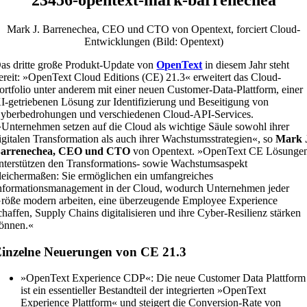
Mark J. Barrenechea, CEO und CTO von Opentext, forciert Cloud-
Entwicklungen (Bild: Opentext)
as dritte große Produkt-Update von
OpenText
in diesem Jahr steht
ereit: »OpenText Cloud Editions (CE) 21.3« erweitert das Cloud-
ortfolio unter anderem mit einer neuen Customer-Data-Plattform, einer
I-getriebenen Lösung zur Identifizierung und Beseitigung von
yberbedrohungen und verschiedenen Cloud-API-Services.
Unternehmen setzen auf die Cloud als wichtige Säule sowohl ihrer
igitalen Transformation als auch ihrer Wachstumsstrategien«, so
Mark 
arrenechea, CEO und CTO
von Opentext. »OpenText CE Lösunge
nterstützen den Transformations- sowie Wachstumsaspekt
leichermaßen: Sie ermöglichen ein umfangreiches
nformationsmanagement in der Cloud, wodurch Unternehmen jeder
röße modern arbeiten, eine überzeugende Employee Experience
chaffen, Supply Chains digitalisieren und ihre Cyber-Resilienz stärken
önnen.«
inzelne Neuerungen von CE 21.3
»OpenText Experience CDP«: Die neue Customer Data Plattform
ist ein essentieller Bestandteil der integrierten »OpenText
Experience Plattform« und steigert die Conversion-Rate von