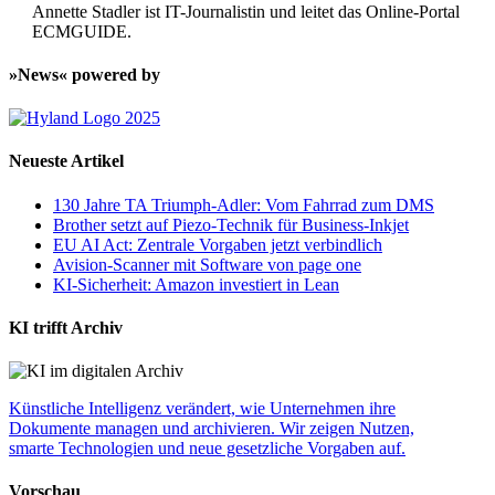
Annette Stadler ist IT-Journalistin und leitet das Online-Portal
ECMGUIDE.
»News« powered by
Neueste Artikel
130 Jahre TA Triumph-Adler: Vom Fahrrad zum DMS
Brother setzt auf Piezo-Technik für Business-Inkjet
EU AI Act: Zentrale Vorgaben jetzt verbindlich
Avision-Scanner mit Software von page one
KI-Sicherheit: Amazon investiert in Lean
KI trifft Archiv
Künstliche Intelligenz verändert, wie Unternehmen ihre
Dokumente managen und archivieren. Wir zeigen Nutzen,
smarte Technologien und neue gesetzliche Vorgaben auf.
Vorschau