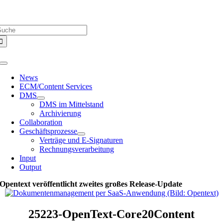
Zum
Über uns |
Media-Infos |
Glossar |
Kontakt |
Newsletter
Inhalt
uche
springen
ach:
Toggle
Navigation
News
ECM/Content Services
DMS
DMS im Mittelstand
Archivierung
Collaboration
Geschäftsprozesse
Verträge und E-Signaturen
Rechnungsverarbeitung
Input
Output
Opentext veröffentlicht zweites großes Release-Update
25223-OpenText-Core20Content