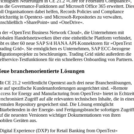
ichtigsten Neuerungen in CE 21.2 »Core for Federated Compliance«,
as die Governance-Funktionen auf Microsoft Office 365 erweitert. Die
oll Organisationen dabei helfen, Records Policies und Compliance
leichzeitig in Opentext- und Microsoft-Repositories zu verwalten,
inschließlich »SharePoint« und »OneDrive«.
n der »OpenText Business Network Cloud«, die Unternehmen mit
lobalen Handelsnetzwerken über eine einheitliche Plattform verbindet,
ibt es über 60 neue SAP S/4 HANA API-Konnektoren für »OpenText
rading Grid«. Sie ermöglichen es Unternehmen, SAP ECC-bezogene
igrationsprojekte zu beschleunigen. Trading Grid stärkt außerdem die
elfservice-Testfunktionen für ein schnelleres Onboarding von Partnern.
eue branchenorientierte Lösungen
it CE 21.2 veröffentlicht Opentext auch drei neue Branchenlösungen,
ie auf spezifische Kundenanforderungen ausgerichtet sind. »Remote
ccess for Energy and Manufacturing from OpenText« bietet in Echtzei
ynchronisiert Zugriff auf alle relevanten technischen Inhalte, die in ein
entralen Repository gespeichert sind. Die Lösung ermöglicht
itarbeitenden in der Energie- und Fertigungsbranche sofortigen Zugrif
uf die neuesten Versionen wichtiger Dokumentationen von ihren
obilen Geräten aus.
Digital Experience (DXP) for Retail Banking from OpenText«