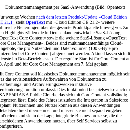
Dokumentenmanagement per SaaS-Anwendung (Bild: Opentext)
ur wenige Wochen
nach dem letzten Produkt-Update »Cloud Edition
E 21.1«
stellt
OpenText
mit »Cloud Edition CE 21.2« weitere
ahlreiche Neuerungen über die gesamte Produktpalette hinweg vor. Zu
en Highlights zählen die in Deutschland entwickelte SaaS-Lösung
OpenText Core Content« sowie die weitere SaaS-Lösung »OpenText
ore Case Management«. Beides sind multimandantenfähige Cloud-
ngebote, die pro Nutzenden und Datenvolumen (100 GByte pro
utzenden bei Core Content) abgerechnet werden. Aktuell lassen sich d
ienste im Beta-Betrieb testen. Der reguläre Start ist für Core Content 
3. April und für Core Case Management am 7. Mai geplant.
it Core Content soll klassisches Dokumentenmanagement möglich sein
as das revisionssichere Aufbewahren von Dokumenten zu
earbeitungs- und Archivierungszwecken inklusive
ersionierungsfunktion umfasst. Dies funktioniert beispielsweise auch m
SAP S/4HANA Public Cloud«, das sich mit Core Content vollständig
ntegrieren lässt. Ende des Jahres ist zudem die Integration in Salesforce
eplant. Nutzerinnen und Nutzer können aus diesen Anwendungen
etadaten direkt übernehmen und müssen sie nicht separat eingeben.
ußerdem sind sie in der Lage, integrierte Businessprozesse, die die
erschiedenen Anwendungen nutzen, über Self Services selbst zu
onfigurieren.