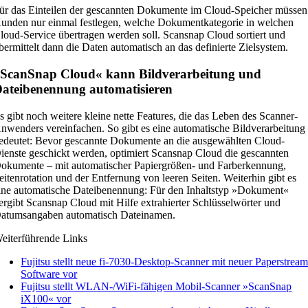
ür das Einteilen der gescannten Dokumente im Cloud-Speicher müssen
unden nur einmal festlegen, welche Dokumentkategorie in welchen
loud-Service übertragen werden soll. Scansnap Cloud sortiert und
bermittelt dann die Daten automatisch an das definierte Zielsystem.
ScanSnap Cloud« kann Bildverarbeitung und
ateibenennung automatisieren
s gibt noch weitere kleine nette Features, die das Leben des Scanner-
nwenders vereinfachen. So gibt es eine automatische Bildverarbeitung
edeutet: Bevor gescannte Dokumente an die ausgewählten Cloud-
ienste geschickt werden, optimiert Scansnap Cloud die gescannten
okumente – mit automatischer Papiergrößen- und Farberkennung,
eitenrotation und der Entfernung von leeren Seiten. Weiterhin gibt es
ine automatische Dateibenennung: Für den Inhaltstyp »Dokument«
ergibt Scansnap Cloud mit Hilfe extrahierter Schlüsselwörter und
atumsangaben automatisch Dateinamen.
eiterführende Links
Fujitsu stellt neue fi-7030-Desktop-Scanner mit neuer Paperstream
Software vor
Fujitsu stellt WLAN-/WiFi-fähigen Mobil-Scanner »ScanSnap
iX100« vor