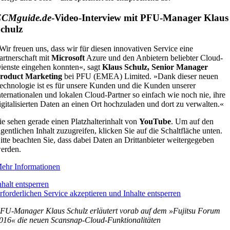
ECMguide.de
-Video-Interview mit PFU-Manager Klaus
chulz
Wir freuen uns, dass wir für diesen innovativen Service eine
artnerschaft mit
Microsoft
Azure und den Anbietern beliebter Cloud-
ienste eingehen konnten«, sagt
Klaus Schulz, Senior Manager
roduct Marketing
bei PFU (EMEA) Limited. »Dank dieser neuen
echnologie ist es für unsere Kunden und die Kunden unserer
nternationalen und lokalen Cloud-Partner so einfach wie noch nie, ihre
igitalisierten Daten an einen Ort hochzuladen und dort zu verwalten.«
ie sehen gerade einen Platzhalterinhalt von
YouTube
. Um auf den
igentlichen Inhalt zuzugreifen, klicken Sie auf die Schaltfläche unten.
itte beachten Sie, dass dabei Daten an Drittanbieter weitergegeben
erden.
ehr Informationen
nhalt entsperren
rforderlichen Service akzeptieren und Inhalte entsperren
FU-Manager Klaus Schulz erläutert vorab auf dem »Fujitsu Forum
016« die neuen Scansnap-Cloud-Funktionalitäten