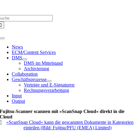
Zum
Über uns |
Media-Infos |
Glossar |
Kontakt |
Newsletter
Inhalt
uche
springen
ach:
Toggle
Navigation
News
ECM/Content Services
DMS
DMS im Mittelstand
Archivierung
Collaboration
Geschäftsprozesse
Verträge und E-Signaturen
Rechnungsverarbeitung
Input
Output
Fujitsu-Scanner scannen mit »ScanSnap Cloud« direkt in die
Cloud