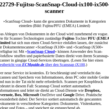
22729-Fujitsu-ScanSnap-Cloud-ix100-ix500
scanner
»ScanSnap Cloud« kann die gescannten Dokumente in Kategorien
einteilen (Bild: Fujitsu/PFU (EMEA) Limited)
as Ablegen von Dokumenten in der Cloud wird zunehmend en vogue.
ie für Scanner-Technologien zuständige
Fujitsu
-Tochter
PFU (EMEA
imited
hat sich nun einen Cloud-Service einfallen lassen, der zunächst
ür Dokumentenscanner »ScanSnap iX100« und »ScanSnap iX500«
erfügbar ist: Mit »
ScanSnap Cloud
« können Anwender den Scan-
orkflow straffen und papierbasierte Daten direkt vom ihrem Scansnap-
canner in gängige Cloud-Services übertragen. (Lesen Sie hier einen
estbericht von
ECMguide.de
über den Scansnap iX100
.)
er neue Service ist kostenlos. Er beschleunigt und vereinfacht das
cannen und Speichern von Informationen, denn PC oder mobile Gerät
ind nun in der Tat nicht mehr erforderlich. Scannen per Knopfdruck
edeutet in diesem Fall: Scansnap Cloud sortiert automatisch
nformationen und leitet sie direkt an Cloud-Dienste wie
Dropbox,
vernote, Box, Microsoft
OneDrive und
Google
Drive. Praktische
esonderheit dabei: Der Service sortiert automatisch die gescannten
okumente in verschiedene Kategorien: Dokumente, Visitenkarten,
elege und Fotos – und speichert sie entsprechend ab.