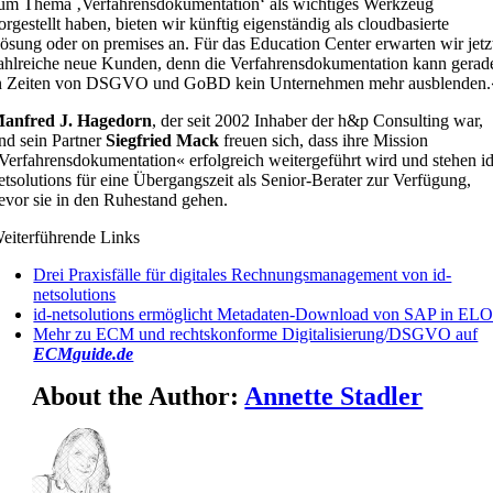
um Thema ‚Verfahrensdokumentation‘ als wichtiges Werkzeug
orgestellt haben, bieten wir künftig eigenständig als cloudbasierte
ösung oder on premises an. Für das Education Center erwarten wir jetz
ahlreiche neue Kunden, denn die Verfahrensdokumentation kann gerad
n Zeiten von DSGVO und GoBD kein Unternehmen mehr ausblenden.
anfred J. Hagedorn
, der seit 2002 Inhaber der h&p Consulting war,
nd sein Partner
Siegfried Mack
freuen sich, dass ihre Mission
Verfahrensdokumentation« erfolgreich weitergeführt wird und stehen id
etsolutions für eine Übergangszeit als Senior-Berater zur Verfügung,
evor sie in den Ruhestand gehen.
eiterführende Links
Drei Praxisfälle für digitales Rechnungsmanagement von id-
netsolutions
id-netsolutions ermöglicht Metadaten-Download von SAP in EL
Mehr zu ECM und rechtskonforme Digitalisierung/DSGVO auf
ECMguide.de
About the Author:
Annette Stadler