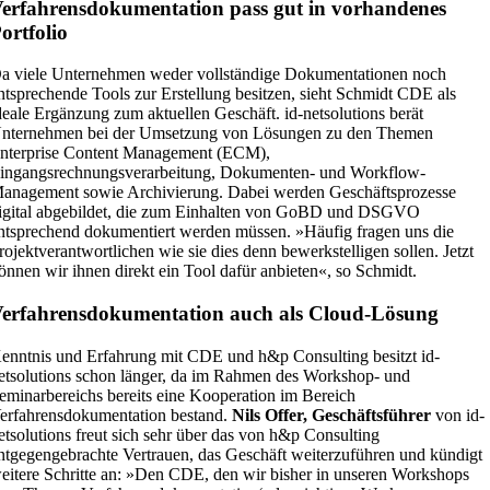
erfahrensdokumentation pass gut in vorhandenes
ortfolio
a viele Unternehmen weder vollständige Dokumentationen noch
ntsprechende Tools zur Erstellung besitzen, sieht Schmidt CDE als
deale Ergänzung zum aktuellen Geschäft. id-netsolutions berät
nternehmen bei der Umsetzung von Lösungen zu den Themen
nterprise Content Management (ECM),
ingangsrechnungsverarbeitung, Dokumenten- und Workflow-
anagement sowie Archivierung. Dabei werden Geschäftsprozesse
igital abgebildet, die zum Einhalten von GoBD und DSGVO
ntsprechend dokumentiert werden müssen. »Häufig fragen uns die
rojektverantwortlichen wie sie dies denn bewerkstelligen sollen. Jetzt
önnen wir ihnen direkt ein Tool dafür anbieten«, so Schmidt.
erfahrensdokumentation auch als Cloud-Lösung
enntnis und Erfahrung mit CDE und h&p Consulting besitzt id-
etsolutions schon länger, da im Rahmen des Workshop- und
eminarbereichs bereits eine Kooperation im Bereich
erfahrensdokumentation bestand.
Nils Offer, Geschäftsführer
von id-
etsolutions freut sich sehr über das von h&p Consulting
ntgegengebrachte Vertrauen, das Geschäft weiterzuführen und kündigt
eitere Schritte an: »Den CDE, den wir bisher in unseren Workshops