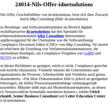
24014-Nils-Offer-idnetsolutions
Nils Offer, Geschäftsführer von id-netsolutions, freut sich über Zuwach
durch h&p Consulting (Bild: id-netsolutions)
as Beratungs- und Softwareunternehmen im Bereich digitale
eschäftsprozesse
id-netsolutions
hat den Spezialist für
erfahrensdokumentation
h&p Consulting
übernommen.
auptbeweggrund für die Übernahme war die Softwarelösung
Compliance Document Editor (CDE)« von h&p Consulting. Sie steuer
nd erleichtert die Erstellung von Verfahrensdokumentationen, die
nternehmen benötigen, um Compliance-Vorgaben wie
GoBD
und
DSGVO
zu erfüllen.
m diesen Richtlinien zu genügen, reicht es nicht, Compliance-gerechte
ools korrekt einzusetzen. Vielmehr müssen die Unternehmen und
rganisationen die Prozesse, Arbeitsschritte und Verfahren auch genau
okumentieren. »Für diese Dokumentation fehlt es jedoch an geeigneten
erkzeugen, die helfen Prozesszusammenhänge ordnungsgemäß
arzustellen. Mitunter stößt man auf Musterdokumentationen, an denen
ich Verantwortliche bestenfalls orientieren können«, erklärt
Ulrich
chmidt, Senior Business Consultant
und
Leiter Education Center
ei id-netsolutions.