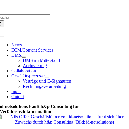
Zum
Über uns |
Media-Infos |
Glossar |
Kontakt |
Newsletter
Inhalt
uche
springen
ach:
Toggle
Navigation
News
ECM/Content Services
DMS
DMS im Mittelstand
Archivierung
Collaboration
Geschäftsprozesse
Verträge und E-Signaturen
Rechnungsverarbeitung
Input
Output
id-netsolutions kauft h&p Consulting für
Verfahrensdokumentation