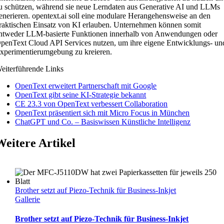
u schützen, während sie neue Lerndaten aus Generative AI und LLMs
enerieren. opentext.ai soll eine modulare Herangehensweise an den
raktischen Einsatz von KI erlauben. Unternehmen können somit
ntweder LLM-basierte Funktionen innerhalb von Anwendungen oder
penText Cloud API Services nutzen, um ihre eigene Entwicklungs- un
xperimentierumgebung zu kreieren.
eiterführende Links
OpenText erweitert Partnerschaft mit Google
OpenText gibt seine KI-Strategie bekannt
CE 23.3 von OpenText verbessert Collaboration
OpenText präsentiert sich mit Micro Focus in München
ChatGPT und Co. – Basiswissen Künstliche Intelligenz
Weitere Artikel
Brother setzt auf Piezo-Technik für Business-Inkjet
Gallerie
Brother setzt auf Piezo-Technik für Business-Inkjet