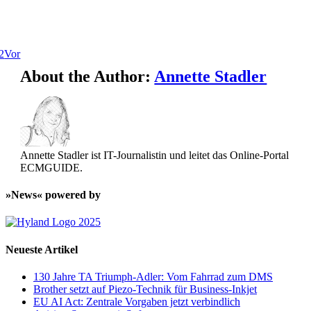
2
Vor
About the Author:
Annette Stadler
Annette Stadler ist IT-Journalistin und leitet das Online-Portal
ECMGUIDE.
»News« powered by
Neueste Artikel
130 Jahre TA Triumph-Adler: Vom Fahrrad zum DMS
Brother setzt auf Piezo-Technik für Business-Inkjet
EU AI Act: Zentrale Vorgaben jetzt verbindlich