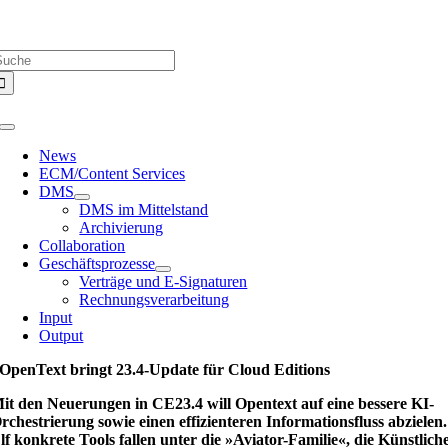
Zum
Über uns |
Media-Infos |
Glossar |
Kontakt |
Newsletter
Inhalt
uche
springen
ach:
Toggle
Navigation
News
ECM/Content Services
DMS
DMS im Mittelstand
Archivierung
Collaboration
Geschäftsprozesse
Verträge und E-Signaturen
Rechnungsverarbeitung
Input
Output
OpenText bringt 23.4-Update für Cloud Editions
it den Neuerungen in CE23.4 will Opentext auf eine bessere KI-
rchestrierung sowie einen effizienteren Informationsfluss abzielen.
lf konkrete Tools fallen unter die »Aviator-Familie«, die Künstlich