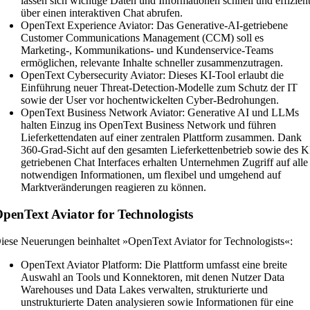
lassen sich wichtige Daten und Informationen schnell und effizien
über einen interaktiven Chat abrufen.
OpenText Experience Aviator: Das Generative-AI-getriebene
Customer Communications Management (CCM) soll es
Marketing-, Kommunikations- und Kundenservice-Teams
ermöglichen, relevante Inhalte schneller zusammenzutragen.
OpenText Cybersecurity Aviator: Dieses KI-Tool erlaubt die
Einführung neuer Threat-Detection-Modelle zum Schutz der IT
sowie der User vor hochentwickelten Cyber-Bedrohungen.
OpenText Business Network Aviator: Generative AI und LLMs
halten Einzug ins OpenText Business Network und führen
Lieferkettendaten auf einer zentralen Plattform zusammen. Dank
360-Grad-Sicht auf den gesamten Lieferkettenbetrieb sowie des K
getriebenen Chat Interfaces erhalten Unternehmen Zugriff auf alle
notwendigen Informationen, um flexibel und umgehend auf
Marktveränderungen reagieren zu können.
penText Aviator for Technologists
iese Neuerungen beinhaltet »OpenText Aviator for Technologists«:
OpenText Aviator Platform: Die Plattform umfasst eine breite
Auswahl an Tools und Konnektoren, mit denen Nutzer Data
Warehouses und Data Lakes verwalten, strukturierte und
unstrukturierte Daten analysieren sowie Informationen für eine