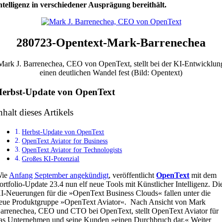
ntelligenz in verschiedener Ausprägung bereithält.
280723-Opentext-Mark-Barrenechea
Mark J. Barrenechea, CEO von OpenText, stellt bei der KI-Entwicklun
einen deutlichen Wandel fest (Bild: Opentext)
erbst-Update von OpenText
nhalt dieses Artikels
Herbst-Update von OpenText
OpenText Aviator for Business
OpenText Aviator for Technologists
Großes KI-Potenzial
ie
Anfang September angekündigt
, veröffentlicht
OpenText
mit dem
ortfolio-Update 23.4 nun elf neue Tools mit Künstlicher Intelligenz. Di
I-Neuerungen für die »OpenText Business Clouds« fallen unter die
eue Produktgruppe »OpenText Aviator«. Nach Ansicht von Mark
arrenechea, CEO und CTO bei OpenText, stellt OpenText Aviator für
as Unternehmen und seine Kunden »einen Durchbruch dar.« Weiter