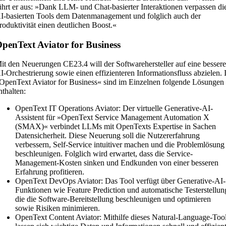
ührt er aus: »Dank LLM- und Chat-basierter Interaktionen verpassen di
I-basierten Tools dem Datenmanagement und folglich auch der
roduktivität einen deutlichen Boost.«
penText Aviator for Business
it den Neuerungen CE23.4 will der Softwarehersteller auf eine besser
I-Orchestrierung sowie einen effizienteren Informationsfluss abzielen. 
OpenText Aviator for Business« sind im Einzelnen folgende Lösungen
nthalten:
OpenText IT Operations Aviator: Der virtuelle Generative-AI-
Assistent für »OpenText Service Management Automation X
(SMAX)« verbindet LLMs mit OpenTexts Expertise in Sachen
Datensicherheit. Diese Neuerung soll die Nutzererfahrung
verbessern, Self-Service intuitiver machen und die Problemlösung
beschleunigen. Folglich wird erwartet, dass die Service-
Management-Kosten sinken und Endkunden von einer besseren
Erfahrung profitieren.
OpenText DevOps Aviator: Das Tool verfügt über Generative-AI-
Funktionen wie Feature Prediction und automatische Testerstellun
die die Software-Bereitstellung beschleunigen und optimieren
sowie Risiken minimieren.
OpenText Content Aviator: Mithilfe dieses Natural-Language-Too