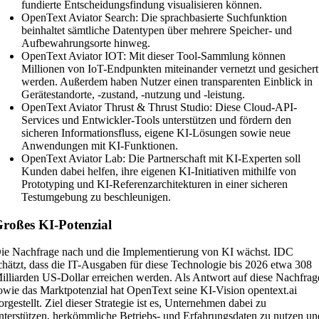
fundierte Entscheidungsfindung visualisieren können.
OpenText Aviator Search: Die sprachbasierte Suchfunktion
beinhaltet sämtliche Datentypen über mehrere Speicher- und
Aufbewahrungsorte hinweg.
OpenText Aviator IOT: Mit dieser Tool-Sammlung können
Millionen von IoT-Endpunkten miteinander vernetzt und gesichert
werden. Außerdem haben Nutzer einen transparenten Einblick in
Gerätestandorte, -zustand, -nutzung und -leistung.
OpenText Aviator Thrust & Thrust Studio: Diese Cloud-API-
Services und Entwickler-Tools unterstützen und fördern den
sicheren Informationsfluss, eigene KI-Lösungen sowie neue
Anwendungen mit KI-Funktionen.
OpenText Aviator Lab: Die Partnerschaft mit KI-Experten soll
Kunden dabei helfen, ihre eigenen KI-Initiativen mithilfe von
Prototyping und KI-Referenzarchitekturen in einer sicheren
Testumgebung zu beschleunigen.
roßes KI-Potenzial
ie Nachfrage nach und die Implementierung von KI wächst. IDC
chätzt, dass die IT-Ausgaben für diese Technologie bis 2026 etwa 308
illiarden US-Dollar erreichen werden. Als Antwort auf diese Nachfrag
owie das Marktpotenzial hat OpenText seine KI-Vision opentext.ai
orgestellt. Ziel dieser Strategie ist es, Unternehmen dabei zu
nterstützen, herkömmliche Betriebs- und Erfahrungsdaten zu nutzen un