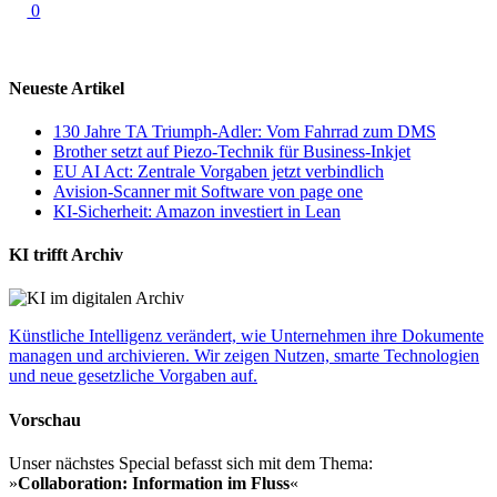
0
Neueste Artikel
130 Jahre TA Triumph-Adler: Vom Fahrrad zum DMS
Brother setzt auf Piezo-Technik für Business-Inkjet
EU AI Act: Zentrale Vorgaben jetzt verbindlich
Avision-Scanner mit Software von page one
KI-Sicherheit: Amazon investiert in Lean
KI trifft Archiv
Künstliche Intelligenz verändert, wie Unternehmen ihre Dokumente
managen und archivieren. Wir zeigen Nutzen, smarte Technologien
und neue gesetzliche Vorgaben auf.
Vorschau
Unser nächstes Special befasst sich mit dem Thema:
»
Collaboration: Information im Fluss
«