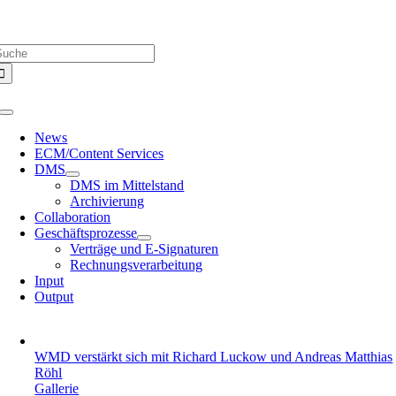
Zum
Über uns |
Media-Infos |
Glossar |
Kontakt |
Newsletter
Inhalt
uche
springen
ach:
Toggle
Navigation
News
ECM/Content Services
DMS
DMS im Mittelstand
Archivierung
Collaboration
Geschäftsprozesse
Verträge und E-Signaturen
Rechnungsverarbeitung
Input
Output
WMD verstärkt sich mit Richard Luckow und Andreas Matthias
Röhl
Gallerie