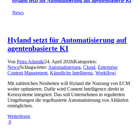
Hyland setzt für Automatisierung auf agentenbasierte KI
News
Hyland setzt für Automatisierung auf
agentenbasierte KI
Von
Petra Adamik
|
24. April 2026
|
Kategorien:
News
|
Schlagwörter:
Automatisierung
,
Cloud
,
Enterprise
Content Managment
,
Künstliche Intelligenz
,
Workflow
|
Mit zahlreichen Neuheiten will Hyland die Nutzung von ECM
weiter optimieren. Dafür wird Content Intelligence direkt in
Kernsysteme integriert. Das soll Unternehmen in regulierten
Umgebungen die regelbasierte Automatisierung von Abläufen
ermöglichen.
Weiterlesen
0