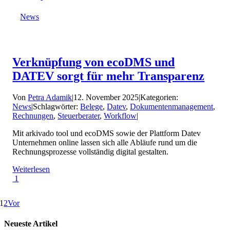
News
Verknüpfung von ecoDMS und
DATEV sorgt für mehr Transparenz
Von
Petra Adamik
|
12. November 2025
|
Kategorien:
News
|
Schlagwörter:
Belege
,
Datev
,
Dokumentenmanagement
,
Rechnungen
,
Steuerberater
,
Workflow
|
Mit arkivado tool und ecoDMS sowie der Plattform Datev
Unternehmen online lassen sich alle Abläufe rund um die
Rechnungsprozesse vollständig digital gestalten.
Weiterlesen
1
1
2
Vor
Neueste Artikel