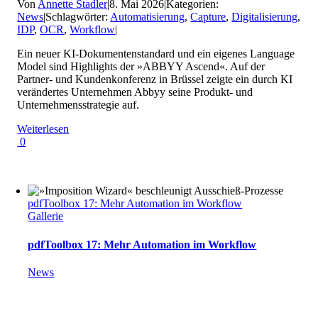
Von
Annette Stadler
|
8. Mai 2026
|
Kategorien:
News
|
Schlagwörter:
Automatisierung
,
Capture
,
Digitalisierung
,
IDP
,
OCR
,
Workflow
|
Ein neuer KI-Dokumentenstandard und ein eigenes Language
Model sind Highlights der »ABBYY Ascend«. Auf der
Partner- und Kundenkonferenz in Brüssel zeigte ein durch KI
verändertes Unternehmen Abbyy seine Produkt- und
Unternehmensstrategie auf.
Weiterlesen
0
pdfToolbox 17: Mehr Automation im Workflow
Gallerie
pdfToolbox 17: Mehr Automation im Workflow
News