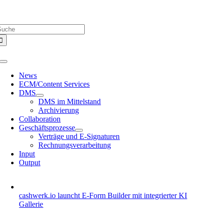
Zum
Über uns |
Media-Infos |
Glossar |
Kontakt |
Newsletter
Inhalt
uche
springen
ach:
Toggle
Navigation
News
ECM/Content Services
DMS
DMS im Mittelstand
Archivierung
Collaboration
Geschäftsprozesse
Verträge und E-Signaturen
Rechnungsverarbeitung
Input
Output
cashwerk.io launcht E-Form Builder mit integrierter KI
Gallerie