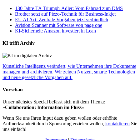
130 Jahre TA Triumph-Adler: Vom Fahrrad zum DMS
Brother setzt auf Piezo-Technik für Business-Inkjet
EU AI Act: Zentrale Vorgaben jetzt verbindlich
Avision-Scanner mit Software von page one
KI-Sicherheit: Amazon investiert in Lean
KI trifft Archiv
Künstliche Intelligenz verändert, wie Unternehmen ihre Dokumente
managen und archivieren. Wir zeigen Nutzen, smarte Technologien
und neue gesetzliche Vorgaben auf.
Vorschau
Unser nächstes Special befasst sich mit dem Thema:
»
Collaboration: Information im Fluss
«
Wenn Sie uns Ihren Input dazu geben wollen oder erhöhte
Aufmerksamkeit durch Sponsoring erzielen wollen,
kontaktieren
Sie
uns einfach!
Impressum
|
Datenschutz