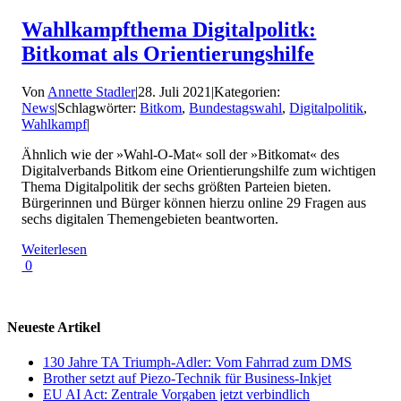
Wahlkampfthema Digitalpolitk:
Bitkomat als Orientierungshilfe
Von
Annette Stadler
|
28. Juli 2021
|
Kategorien:
News
|
Schlagwörter:
Bitkom
,
Bundestagswahl
,
Digitalpolitik
,
Wahlkampf
|
Ähnlich wie der »Wahl-O-Mat« soll der »Bitkomat« des
Digitalverbands Bitkom eine Orientierungshilfe zum wichtigen
Thema Digitalpolitik der sechs größten Parteien bieten.
Bürgerinnen und Bürger können hierzu online 29 Fragen aus
sechs digitalen Themengebieten beantworten.
Weiterlesen
0
Neueste Artikel
130 Jahre TA Triumph-Adler: Vom Fahrrad zum DMS
Brother setzt auf Piezo-Technik für Business-Inkjet
EU AI Act: Zentrale Vorgaben jetzt verbindlich