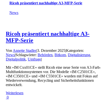
Ricoh präsentiert nachhaltige A3-MFP-Serie
News
Ricoh präsentiert nachhaltige A3-
MFP-Serie
Von
Annette Stadler
|
3. Dezember 2025
|
Kategorien:
News
|
Schlagwörter:
Behörden
,
Bitkom
,
Digitalisierung
,
Digitalpolitik
,
Umfrage
|
Mit »IM Cxx01CE« stellt Ricoh eine neue Serie von A3-Farb-
Multifunktionssystemen vor. Die Modelle »IM C2501CE«,
»IM C3501CE« und »IM C5501CE« wurden mit Fokus auf
Wiederverwendung, Recycling und Sicherheitsfunktionen
entwickelt.
Weiterlesen
0