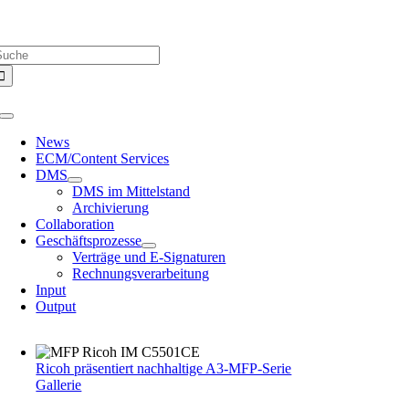
Zum
Über uns |
Media-Infos |
Glossar |
Kontakt |
Newsletter
Inhalt
uche
springen
ach:
Toggle
Navigation
News
ECM/Content Services
DMS
DMS im Mittelstand
Archivierung
Collaboration
Geschäftsprozesse
Verträge und E-Signaturen
Rechnungsverarbeitung
Input
Output
Ricoh präsentiert nachhaltige A3-MFP-Serie
Gallerie