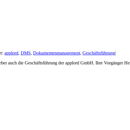
er:
applord
,
DMS
,
Dokumentenmanagement
,
Geschäftsführung
|
 auch die Geschäftsführung der applord GmbH. Ihre Vorgänger He