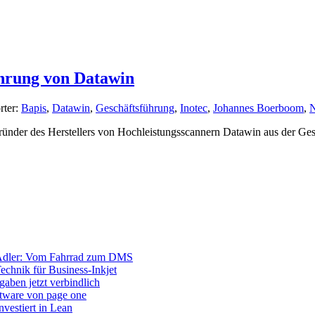
ührung von Datawin
rter:
Bapis
,
Datawin
,
Geschäftsführung
,
Inotec
,
Johannes Boerboom
,
N
egründer des Herstellers von Hochleistungsscannern Datawin aus der G
Adler: Vom Fahrrad zum DMS
Technik für Business-Inkjet
aben jetzt verbindlich
ftware von page one
vestiert in Lean