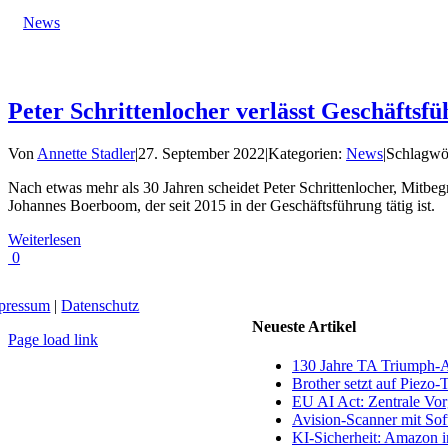
News
Peter Schrittenlocher verlässt Geschäftsf
Von
Annette Stadler
|
27. September 2022
|
Kategorien:
News
|
Schlagwö
Nach etwas mehr als 30 Jahren scheidet Peter Schrittenlocher, Mitb
Johannes Boerboom, der seit 2015 in der Geschäftsführung tätig ist.
Weiterlesen
0
pressum
|
Datenschutz
Neueste Artikel
Page load link
Nach
130 Jahre TA Triumph-
oben
Brother setzt auf Piezo-
EU AI Act: Zentrale Vorg
Avision-Scanner mit So
KI-Sicherheit: Amazon in