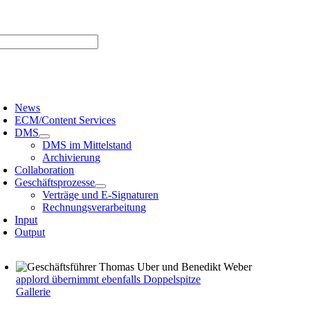
Zum
er uns |
Media-Infos |
Glossar |
Kontakt |
Newsletter
Inhalt
springen
oggle
avigation
News
ECM/Content Services
DMS
DMS im Mittelstand
Archivierung
Collaboration
Geschäftsprozesse
Verträge und E-Signaturen
Rechnungsverarbeitung
Input
Output
applord übernimmt ebenfalls Doppelspitze
Gallerie