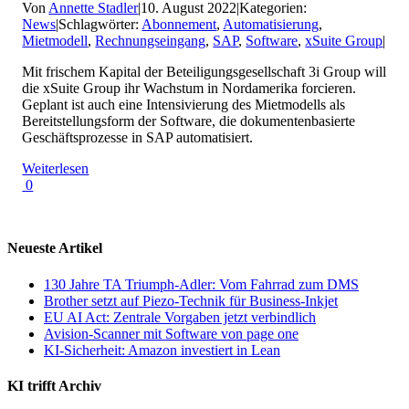
Von
Annette Stadler
|
10. August 2022
|
Kategorien:
News
|
Schlagwörter:
Abonnement
,
Automatisierung
,
Mietmodell
,
Rechnungseingang
,
SAP
,
Software
,
xSuite Group
|
Mit frischem Kapital der Beteiligungsgesellschaft 3i Group will
die xSuite Group ihr Wachstum in Nordamerika forcieren.
Geplant ist auch eine Intensivierung des Mietmodells als
Bereitstellungsform der Software, die dokumentenbasierte
Geschäftsprozesse in SAP automatisiert.
Weiterlesen
0
Neueste Artikel
130 Jahre TA Triumph-Adler: Vom Fahrrad zum DMS
Brother setzt auf Piezo-Technik für Business-Inkjet
EU AI Act: Zentrale Vorgaben jetzt verbindlich
Avision-Scanner mit Software von page one
KI-Sicherheit: Amazon investiert in Lean
KI trifft Archiv