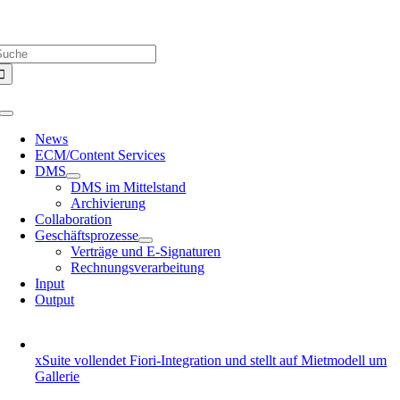
Zum
Über uns |
Media-Infos |
Glossar |
Kontakt |
Newsletter
Inhalt
uche
springen
ach:
Toggle
Navigation
News
ECM/Content Services
DMS
DMS im Mittelstand
Archivierung
Collaboration
Geschäftsprozesse
Verträge und E-Signaturen
Rechnungsverarbeitung
Input
Output
xSuite vollendet Fiori-Integration und stellt auf Mietmodell um
Gallerie