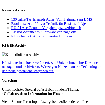
Neueste Artikel
130 Jahre TA Triumph-Adler: Vom Fahrrad zum DMS
Brother setzt auf Piezo-Technik für Business-Inkjet
EU AI Act: Zentrale Vorgaben jetzt verbindlich
Avision-Scanner mit Software von page one
KI-Sicherheit: Amazon investiert in Lean
KI trifft Archiv
Künstliche Intelligenz verändert, wie Unternehmen ihre Dokumente
managen und archivieren. Wir zeigen Nutzen, smarte Technologien
und neue gesetzliche Vorgaben auf.
Vorschau
Unser nächstes Special befasst sich mit dem Thema:
»
Collaboration: Information im Fluss
«
Wenn Sie uns Ihren Input dazu geben wollen oder erhöhte