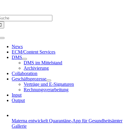
Zum
Über uns |
Media-Infos |
Glossar |
Kontakt |
Newsletter
Inhalt
uche
springen
ach:
Toggle
Navigation
News
ECM/Content Services
DMS
DMS im Mittelstand
Archivierung
Collaboration
Geschäftsprozesse
Verträge und E-Signaturen
Rechnungsverarbeitung
Input
Output
Materna entwickelt Quarantäne-App für Gesundheitsämter
Gallerie