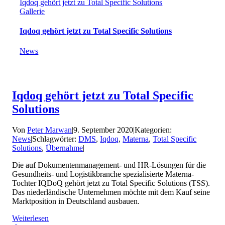
Iqdoq gehört jetzt zu Total Specific Solutions
Gallerie
Iqdoq gehört jetzt zu Total Specific Solutions
News
Iqdoq gehört jetzt zu Total Specific
Solutions
Von
Peter Marwan
|
9. September 2020
|
Kategorien:
News
|
Schlagwörter:
DMS
,
Iqdoq
,
Materna
,
Total Specific
Solutions
,
Übernahme
|
Die auf Dokumentenmanagement- und HR-Lösungen für die
Gesundheits- und Logistikbranche spezialisierte Materna-
Tochter IQDoQ gehört jetzt zu Total Specific Solutions (TSS).
Das niederländische Unternehmen möchte mit dem Kauf seine
Marktposition in Deutschland ausbauen.
Weiterlesen