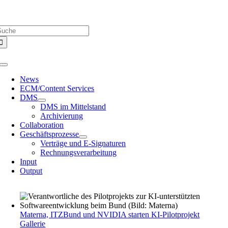
Zum
Über uns |
Media-Infos |
Glossar |
Kontakt |
Newsletter
Inhalt
uche
springen
ach:
Toggle
Navigation
News
ECM/Content Services
DMS
DMS im Mittelstand
Archivierung
Collaboration
Geschäftsprozesse
Verträge und E-Signaturen
Rechnungsverarbeitung
Input
Output
Materna, ITZBund und NVIDIA starten KI-Pilotprojekt
Gallerie