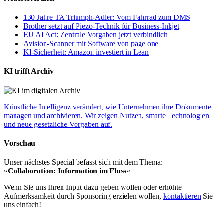
130 Jahre TA Triumph-Adler: Vom Fahrrad zum DMS
Brother setzt auf Piezo-Technik für Business-Inkjet
EU AI Act: Zentrale Vorgaben jetzt verbindlich
Avision-Scanner mit Software von page one
KI-Sicherheit: Amazon investiert in Lean
KI trifft Archiv
Künstliche Intelligenz verändert, wie Unternehmen ihre Dokumente
managen und archivieren. Wir zeigen Nutzen, smarte Technologien
und neue gesetzliche Vorgaben auf.
Vorschau
Unser nächstes Special befasst sich mit dem Thema:
»
Collaboration: Information im Fluss
«
Wenn Sie uns Ihren Input dazu geben wollen oder erhöhte
Aufmerksamkeit durch Sponsoring erzielen wollen,
kontaktieren
Sie
uns einfach!