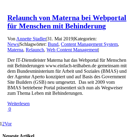
Relaunch von Materna bei Webportal
für Menschen mit Behinderung
Von
Annette Stadler
|
31. Mai 2019
|
Kategorien:
News
|
Schlagwörter:
Bund
,
Content Management System
,
Materna
,
Relaunch
,
Web Content Management
|
Der IT-Dienstleister Materna hat das Webportal für Menschen
mit Behinderungen www.einfach-teilhaben.de gemeinsam mit
dem Bundesministerium für Arbeit und Soziales (BMAS) und
der Agentur Aperto konzipiert und auf Basis des Government
Site Builders (GSB) neu umgesetzt. Das seit 2009 vom
BMAS betriebene Portal präsentiert sich nun als Wegweiser
zum Thema Leben mit Behinderungen.
Weiterlesen
0
1
2
Vor
Neueste Artikel