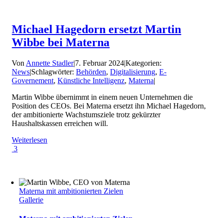
Michael Hagedorn ersetzt Martin
Wibbe bei Materna
Von
Annette Stadler
|
7. Februar 2024
|
Kategorien:
News
|
Schlagwörter:
Behörden
,
Digitalisierung
,
E-
Governement
,
Künstliche Intelligenz
,
Materna
|
Martin Wibbe übernimmt in einem neuen Unternehmen die
Position des CEOs. Bei Materna ersetzt ihn Michael Hagedorn,
der ambitionierte Wachstumsziele trotz gekürzter
Haushaltskassen erreichen will.
Weiterlesen
3
Materna mit ambitionierten Zielen
Gallerie