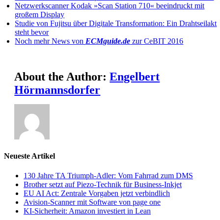
Netzwerkscanner Kodak »Scan Station 710« beeindruckt mit
großem Display
Studie von Fujitsu über Digitale Transformation: Ein Drahtseilakt
steht bevor
Noch mehr News von
ECMguide.de
zur CeBIT 2016
About the Author:
Engelbert
Hörmannsdorfer
Neueste Artikel
130 Jahre TA Triumph-Adler: Vom Fahrrad zum DMS
Brother setzt auf Piezo-Technik für Business-Inkjet
EU AI Act: Zentrale Vorgaben jetzt verbindlich
Avision-Scanner mit Software von page one
KI-Sicherheit: Amazon investiert in Lean