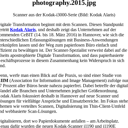
photography.2015.jpg
Scanner aus der Kodak-i3000-Serie (Bild: Kodak Alaris)
igitale Transformation beginnt mit dem Scannen. Diesen Standpunkt
ertritt
Kodak Alaris
, und deshalb zeigt das Unternehmen auf der
ommenden CeBIT (14. bis 18. März 2016) in Hannover, wie sich die
nterschiedlichen Erfassungslösungen mit Business-Anwendungen
erknüpfen lassen und der Weg zum papierlosen Büro einfach und
ffizient zu bewältigen ist. Der Scanner-Spezialist verweist dabei auf die
llseits apostrophierte Digitale Transformation, und dass papierbasierte
eschäftsprozesse in diesem Zusammenhang kein Widerspruch in sich
ind.
enn, werfe man einen Blick auf die Praxis, so sind einer Studie von
AIIM
(Association for Information and Image Management) zufolge nu
7 Prozent aller Büros heute nahezu papierfrei. Dabei betreffe der digita
andel alle Branchen und Unternehmen jeglicher Größenordnung.
odak Alaris fokussiert deshalb in Hannover auf neue Scanner und
ösungen für vielfältige Ansprüche und Einsatzbereiche. Im Fokus steh
hemen wie verteiltes Scannen, Digitalisierung im Thin-Client-Umfeld
nd webbasierte Scan-Lösungen.
igitalisieren, dort wo Papierdokumente anfallen – am Arbeitsplatz.
enau dafür wurden die neuen Kodak-Scanner i1190 und i1190E