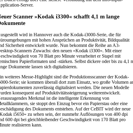
pplication-Server.
euer Scanner »Kodak i3300« schafft 4,1 m lange
Dokumente
usgestellt wird in Hannover auch die Kodak-i3000-Serie, die für
üroumgebungen mit hohen Ansprüchen an Produktivität, Bildqualität
nd Sicherheit entwickelt wurde. Nun bekommt die Reihe an A3-
esktop-Scannern Zuwachs: den neuen »Kodak i3300«. Mit einer
eschwindigkeit von 70 Blatt pro Minute verarbeitet er Stapel mit
emischten Papierformaten und -stärken. Selbst dickere oder bis zu 4,1 
ange Dokumente lassen sich digitalisieren.
in weiteres Messe-Highlight sind die Produktionsscanner der Kodak-
5000-Serie; sie kommen überall dort zum Einsatz, wo große Volumen a
apierdokumenten zuverlässig digitalisiert werden. Die neuen Modelle
urden konsequent auf Produktivitätssteigerung weiterentwickelt.
erausragendes Merkmal ist die intelligente Erkennung von
etallklammern, sie stoppt den Einzug bevor ein Papierstau oder eine
eschädigung des Dokuments entstehen. Auf der CeBIT wird der neue
Kodak i5650« zu sehen sein, der nunmehr Auflösungen von 400 dpi
nd 600 dpi bei gleichbleibender Geschwindigkeit von 170 Blatt pro
inute realisieren kann.