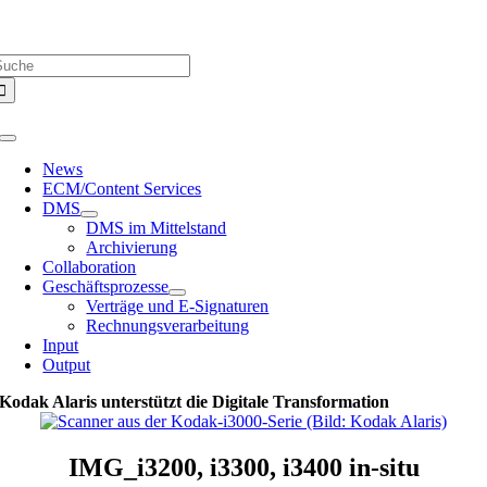
Zum
Über uns |
Media-Infos |
Glossar |
Kontakt |
Newsletter
Inhalt
uche
springen
ach:
Toggle
Navigation
News
ECM/Content Services
DMS
DMS im Mittelstand
Archivierung
Collaboration
Geschäftsprozesse
Verträge und E-Signaturen
Rechnungsverarbeitung
Input
Output
Kodak Alaris unterstützt die Digitale Transformation
IMG_i3200, i3300, i3400 in-situ