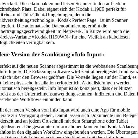
ntwickelt. Diese kompakten und leisen Scanner finden auf jedem
chreibtisch Platz. Dabei eignet sich der Kodak i1190E perfekt für
itrix
– und Thin-Client-Umgebungen, denn die
ildverarbeitungstechnologie »Kodak Perfect Page« ist im Scanner
ntegriert. Die automatische Datenoptimierung erhöht die
bertragungsgeschwindigkeit im Netzwerk. In Kürze wird auch die
ireless-Variante »Kodak i1190WN« für eine Vielfalt an kabellosen
öglichkeiten verfügbar sein.
eue Version der Scanlösung »Info Input«
erfekt auf die neuen Scanner abgestimmt ist die webbasierte Scanlösun
Info Input«. Die Erfassungssoftware wird zentral bereitgestellt und gan
infach über den Browser geöffnet. Die Vorteile liegen auf der Hand, es
st keine physische Installation erforderlich, Aktualisierungen werden
utomatisch bereitgestellt. Info Input ist so konzipiert, dass der Nutzer
irekt aus der Unternehmensanwendung scannen, indizieren und Daten 
estehende Workflows einbinden kann.
it der neuen Version von Info Input wird auch eine App für mobile
eräte zur Verfügung stehen. Damit lassen sich Dokumente und Belege
ederzeit und an jedem Ort schnell mit dem Smartphone oder Tablet
igitalisieren. Die gescannten Informationen können laut Kodak Alaris
ahtlos in den digitalen Workflow eingebunden werden. Die Übertragu
er Daten erfolgt über eine sichere Verbindung mit dem Info-Input-