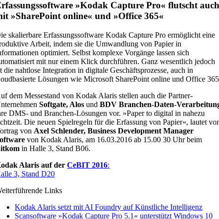
rfassungssoftware »Kodak Capture Pro« flutscht auc
it »SharePoint online« und »Office 365«
ie skalierbare Erfassungssoftware Kodak Capture Pro ermöglicht eine
roduktive Arbeit, indem sie die Umwandlung von Papier in
nformationen optimiert. Selbst komplexe Vorgänge lassen sich
utomatisiert mit nur einem Klick durchführen. Ganz wesentlich jedoch
st die nahtlose Integration in digitale Geschäftsprozesse, auch in
loudbasierte Lösungen wie Microsoft SharePoint online und Office 365
uf dem Messestand von Kodak Alaris stellen auch die Partner-
nternehmen
Softgate, Alos
und
BDV Branchen-Daten-Verarbeitun
hre DMS- und Branchen-Lösungen vor. »Paper to digital in nahezu
chtzeit. Die neuen Spielregeln für die Erfassung von Papier«, lautet vo
ortrag von
Axel Schlender, Business Development Manager
oftware
von Kodak Alaris, am 16.03.2016 ab 15.00 30 Uhr beim
itkom
in Halle 3, Stand B06.
odak Alaris auf der
CeBIT 2016
:
alle 3, Stand D20
eiterführende Links
Kodak Alaris setzt mit AI Foundry auf Künstliche Intelligenz
Scansoftware »Kodak Capture Pro 5.1« unterstützt Windows 10