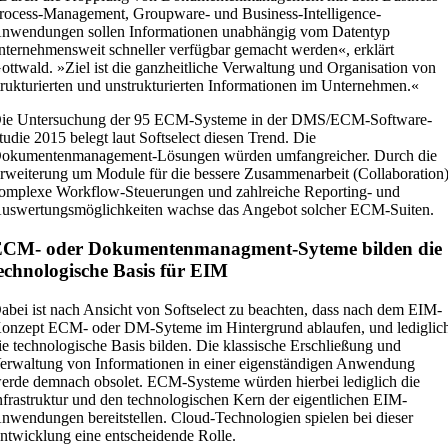
rocess-Management, Groupware- und Business-Intelligence-
nwendungen sollen Informationen unabhängig vom Datentyp
nternehmensweit schneller verfügbar gemacht werden«, erklärt
ottwald. »Ziel ist die ganzheitliche Verwaltung und Organisation von
trukturierten und unstrukturierten Informationen im Unternehmen.«
ie Untersuchung der 95 ECM-Systeme in der DMS/ECM-Software-
tudie 2015 belegt laut Softselect diesen Trend. Die
okumentenmanagement-Lösungen würden umfangreicher. Durch die
rweiterung um Module für die bessere Zusammenarbeit (Collaboration)
omplexe Workflow-Steuerungen und zahlreiche Reporting- und
uswertungsmöglichkeiten wachse das Angebot solcher ECM-Suiten.
ECM- oder Dokumentenmanagment-Syteme bilden die
echnologische Basis für EIM
abei ist nach Ansicht von Softselect zu beachten, dass nach dem EIM-
onzept ECM- oder DM-Syteme im Hintergrund ablaufen, und lediglic
ie technologische Basis bilden. Die klassische Erschließung und
erwaltung von Informationen in einer eigenständigen Anwendung
erde demnach obsolet. ECM-Systeme würden hierbei lediglich die
nfrastruktur und den technologischen Kern der eigentlichen EIM-
nwendungen bereitstellen. Cloud-Technologien spielen bei dieser
ntwicklung eine entscheidende Rolle.