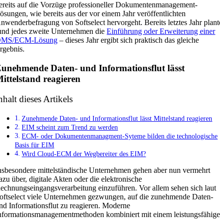
ereits auf die Vorzüge professioneller Dokumentenmanagement-
ösungen, wie bereits aus der vor einem Jahr veröffentlichten
nwenderbefragung von Softselect hervorgeht. Bereits letztes Jahr plant
und jedes zweite Unternehmen die
Einführung oder Erweiterung einer
MS/ECM-Lösung
– dieses Jahr ergibt sich praktisch das gleiche
rgebnis.
unehmende Daten- und Informationsflut lässt
ittelstand reagieren
nhalt dieses Artikels
Zunehmende Daten- und Informationsflut lässt Mittelstand reagieren
EIM scheint zum Trend zu werden
ECM- oder Dokumentenmanagment-Syteme bilden die technologische
Basis für EIM
Wird Cloud-ECM der Wegbereiter des EIM?
nsbesondere mittelständische Unternehmen gehen aber nun vermehrt
azu über, digitale Akten oder die elektronische
echnungseingangsverarbeitung einzuführen. Vor allem sehen sich laut
oftselect viele Unternehmen gezwungen, auf die zunehmende Daten-
nd Informationsflut zu reagieren. Moderne
nformationsmanagementmethoden kombiniert mit einem leistungsfähig