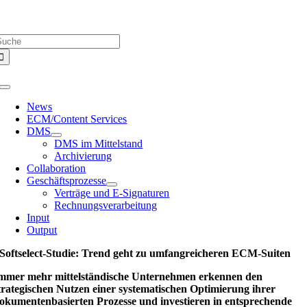
Zum
Über uns |
Media-Infos |
Glossar |
Kontakt |
Newsletter
Inhalt
uche
springen
ach:
Toggle
Navigation
News
ECM/Content Services
DMS
DMS im Mittelstand
Archivierung
Collaboration
Geschäftsprozesse
Verträge und E-Signaturen
Rechnungsverarbeitung
Input
Output
Softselect-Studie: Trend geht zu umfangreicheren ECM-Suiten
mmer mehr mittelständische Unternehmen erkennen den
trategischen Nutzen einer systematischen Optimierung ihrer
okumentenbasierten Prozesse und investieren in entsprechende