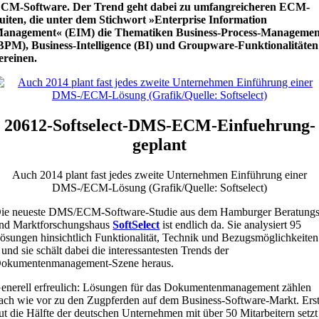
CM-Software. Der Trend geht dabei zu umfangreicheren ECM-
uiten, die unter dem Stichwort »Enterprise Information
anagement« (EIM) die Thematiken Business-Process-Managemen
BPM), Business-Intelligence (BI) und Groupware-Funktionalitäten
ereinen.
20612-Softselect-DMS-ECM-Einfuehrung-
geplant
Auch 2014 plant fast jedes zweite Unternehmen Einführung einer
DMS-/ECM-Lösung (Grafik/Quelle: Softselect)
ie neueste DMS/ECM-Software-Studie aus dem Hamburger Beratungs
nd Marktforschungshaus
SoftSelect
ist endlich da. Sie analysiert 95
ösungen hinsichtlich Funktionalität, Technik und Bezugsmöglichkeiten
 und sie schält dabei die interessantesten Trends der
okumentenmanagement-Szene heraus.
enerell erfreulich: Lösungen für das Dokumentenmanagement zählen
ach wie vor zu den Zugpferden auf dem Business-Software-Markt. Ers
ut die Hälfte der deutschen Unternehmen mit über 50 Mitarbeitern setzt