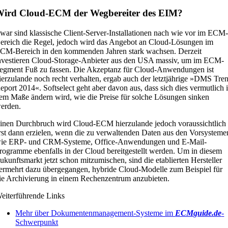
ird Cloud-ECM der Wegbereiter des EIM?
war sind klassische Client-Server-Installationen nach wie vor im ECM
ereich die Regel, jedoch wird das Angebot an Cloud-Lösungen im
CM-Bereich in den kommenden Jahren stark wachsen. Derzeit
nvestieren Cloud-Storage-Anbieter aus den USA massiv, um im ECM-
egment Fuß zu fassen. Die Akzeptanz für Cloud-Anwendungen ist
ierzulande noch recht verhalten, ergab auch der letztjährige »DMS Tre
eport 2014«. Softselect geht aber davon aus, dass sich dies vermutlich 
em Maße ändern wird, wie die Preise für solche Lösungen sinken
erden.
inen Durchbruch wird Cloud-ECM hierzulande jedoch voraussichtlich
rst dann erzielen, wenn die zu verwaltenden Daten aus den Vorsysteme
ie ERP- und CRM-Systeme, Office-Anwendungen und E-Mail-
rogramme ebenfalls in der Cloud bereitgestellt werden. Um in diesem
ukunftsmarkt jetzt schon mitzumischen, sind die etablierten Hersteller
ermehrt dazu übergegangen, hybride Cloud-Modelle zum Beispiel für
ie Archivierung in einem Rechenzentrum anzubieten.
eiterführende Links
Mehr über Dokumentenmanagement-Systeme im
ECMguide.de
-
Schwerpunkt