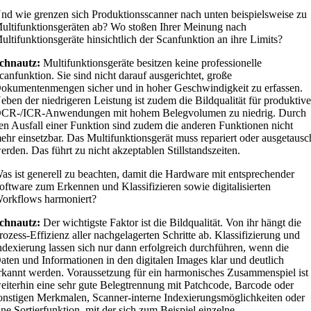
nd wie grenzen sich Produktionsscanner nach unten beispielsweise zu
ultifunktionsgeräten ab? Wo stoßen Ihrer Meinung nach
ultifunktionsgeräte hinsichtlich der Scanfunktion an ihre Limits?
chnautz:
Multifunktionsgeräte besitzen keine professionelle
canfunktion. Sie sind nicht darauf ausgerichtet, große
okumentenmengen sicher und in hoher Geschwindigkeit zu erfassen.
eben der niedrigeren Leistung ist zudem die Bildqualität für produktiv
CR-/ICR-Anwendungen mit hohem Belegvolumen zu niedrig. Durch
en Ausfall einer Funktion sind zudem die anderen Funktionen nicht
ehr einsetzbar. Das Multifunktionsgerät muss repariert oder ausgetausc
erden. Das führt zu nicht akzeptablen Stillstandszeiten.
as ist generell zu beachten, damit die Hardware mit entsprechender
oftware zum Erkennen und Klassifizieren sowie digitalisierten
orkflows harmoniert?
chnautz:
Der wichtigste Faktor ist die Bildqualität. Von ihr hängt die
rozess-Effizienz aller nachgelagerten Schritte ab. Klassifizierung und
ndexierung lassen sich nur dann erfolgreich durchführen, wenn die
aten und Informationen in den digitalen Images klar und deutlich
rkannt werden. Voraussetzung für ein harmonisches Zusammenspiel ist
eiterhin eine sehr gute Belegtrennung mit Patchcode, Barcode oder
onstigen Merkmalen, Scanner-interne Indexierungsmöglichkeiten oder
ine Sortierfunktion, mit der sich zum Beispiel einzelne