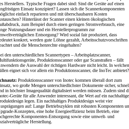
es Herstellers. Typische Fragen dabei sind: Sind die Geräte auf einen
angfristigen Einsatz konzipiert? Lassen sich die Scannerkomponenten
öglichst einfach reparieren und mit überschaubaren Kosten
ustauschen? Hinterlässt der Scanner einen kleinen ökologischen
ußabdruck, zum Beispiel durch einen geringen Stromverbrauch, eine
ange Nutzungsdauer und ein Herstellerprogramm zur
mweltverträglichen Entsorgung? Wird sozial fair produziert, dass
edeutet konkret, werden gute Löhne gezahlt, Arbeitsschutzvorschriften
eachtet und die Menschenrechte eingehalten?
ei den unterschiedlichen Scannertypen – Arbeitsplatzscanner,
ultifunktionsgeräte, Produktionsscanner oder gar Scanstraßen – fällt
nwendern die Auswahl der richtigen Hardware nicht leicht. In welche
ällen eignet sich vor allem ein Produktionsscanner, die InoTec anbietet
chnautz:
Produktionsscanner von Inotec kommen überall dort zum
insatz, wo große Mengen unterschiedlichster Dokumente sicher, schnel
nd in höchster Imagequalität digitalisiert werden müssen. Zudem sind d
notec-Geräte für alle Anwender interessant, die Wert auf ein nachhaltig
roduktdesign legen. Ein nachhaltiges Produktdesign weist vier
usprägungen auf: Lange Betriebszyklen mit robusten Komponenten u
pgrade-Konzepten, eine hohe Energieeffizienz beim Betrieb, eine
achgerechte Komponenten-Entsorgung sowie eine umwelt- und
ozialverträgliche Herstellung.