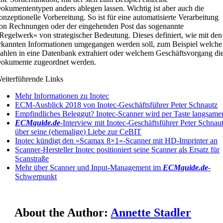
okumententypen anders ablegen lassen. Wichtig ist aber auch die
onzeptionelle Vorbereitung. So ist für eine automatisierte Verarbeitung
on Rechnungen oder der eingehenden Post das sogenannte
Regelwerk« von strategischer Bedeutung. Dieses definiert, wie mit den
rkannten Informationen umgegangen werden soll, zum Beispiel welche
ahlen in eine Datenbank extrahiert oder welchem Geschäftsvorgang di
okumente zugeordnet werden.
eiterführende Links
Mehr Informationen zu Inotec
ECM-Ausblick 2018 von Inotec-Geschäftsführer Peter Schnautz
Empfindliches Beleggut? Inotec-Scanner wird per Taste langsame
ECMguide.de
-Interview mit Inotec-Geschäftsführer Peter Schnau
über seine (ehemalige) Liebe zur CeBIT
Inotec kündigt den »Scamax 8×1«-Scanner mit HD-Imprinter an
Scanner-Hersteller Inotec positioniert seine Scanner als Ersatz für
Scanstraße
Mehr über Scanner und Input-Management im
ECMguide.de
-
Schwerpunkt
About the Author:
Annette Stadler