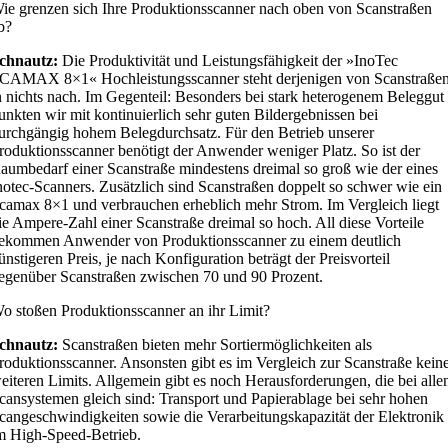
ie grenzen sich Ihre Produktionsscanner nach oben von Scanstraßen
b?
chnautz:
Die Produktivität und Leistungsfähigkeit der »InoTec
CAMAX 8×1« Hochleistungsscanner steht derjenigen von Scanstraße
n nichts nach. Im Gegenteil: Besonders bei stark heterogenem Beleggut
unkten wir mit kontinuierlich sehr guten Bildergebnissen bei
urchgängig hohem Belegdurchsatz. Für den Betrieb unserer
roduktionsscanner benötigt der Anwender weniger Platz. So ist der
aumbedarf einer Scanstraße mindestens dreimal so groß wie der eines
notec-Scanners. Zusätzlich sind Scanstraßen doppelt so schwer wie ein
camax 8×1 und verbrauchen erheblich mehr Strom. Im Vergleich liegt
ie Ampere-Zahl einer Scanstraße dreimal so hoch. All diese Vorteile
ekommen Anwender von Produktionsscanner zu einem deutlich
ünstigeren Preis, je nach Konfiguration beträgt der Preisvorteil
egenüber Scanstraßen zwischen 70 und 90 Prozent.
o stoßen Produktionsscanner an ihr Limit?
chnautz:
Scanstraßen bieten mehr Sortiermöglichkeiten als
roduktionsscanner. Ansonsten gibt es im Vergleich zur Scanstraße kein
eiteren Limits. Allgemein gibt es noch Herausforderungen, die bei alle
cansystemen gleich sind: Transport und Papierablage bei sehr hohen
cangeschwindigkeiten sowie die Verarbeitungskapazität der Elektronik
m High-Speed-Betrieb.