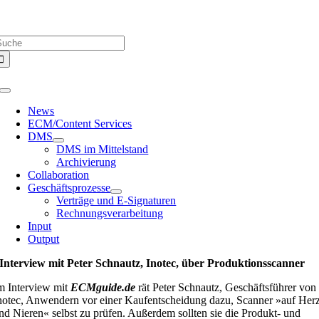
Zum
Über uns |
Media-Infos |
Glossar |
Kontakt |
Newsletter
Inhalt
uche
springen
ach:
Toggle
Navigation
News
ECM/Content Services
DMS
DMS im Mittelstand
Archivierung
Collaboration
Geschäftsprozesse
Verträge und E-Signaturen
Rechnungsverarbeitung
Input
Output
Interview mit Peter Schnautz, Inotec, über Produktionsscanner
m Interview mit
ECMguide.de
rät Peter Schnautz, Geschäftsführer von
notec, Anwendern vor einer Kaufentscheidung dazu, Scanner »auf Her
nd Nieren« selbst zu prüfen. Außerdem sollten sie die Produkt- und