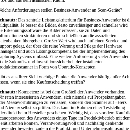
SA und aus dem asiatischen Raum.
elche Anforderungen stellen Business-Anwender an Scan-Geräte?
chnautz:
Das zentrale Leistungskriterium für Business-Anwender ist d
ildqualität. Je besser die Bilder, desto zuverlässiger und schneller wird
ie Erkennungssoftware die Bilder erfassen, sie zu Daten und
nformationen strukturieren und sie schließlich an die assoziierten
atenbanken übergeben. Großer Wert wird auch auf einen Service und
upport gelegt, der über die reine Wartung und Pflege der Hardware
inausgeht und auch Lösungskompetenz bei der Implementierung des
apturing-Systems umfasst. Eine weitere Anforderung vieler Anwender
st die Zukunfts- und Investitionssicherheit der installierten
roduktionsscanner in Form von Upgrade-Konzepten.
ibt es aus Ihrer Sicht wichtige Punkte, die Anwender häufig außer Ach
assen, wenn sie eine Kaufentscheidung treffen?
chnautz:
Kompetenz ist bei dem Großteil der Anwender vorhanden.
ir raten interessierten Anwendern, sich niemals auf Prospektangaben
der Messevorführungen zu verlassen, sondern den Scanner auf »Herz
nd Nieren« selbst zu prüfen. Das kann im Rahmen einer Teststellung
der direkt beim Hersteller geschehen. Wichtig ist, dass vor dem Kauf di
canoperatoren des Anwenders einige Tage im Produktivbetrieb mit de
erät arbeiten können. Verantwortungsvoll und nachhaltig denkende
nwender bewerten zudem die Produkt- und Unternehmensphilosophie