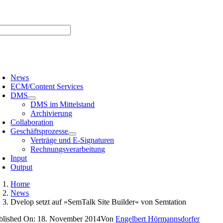
Zum
er uns |
Media-Infos |
Glossar |
Kontakt |
Newsletter
Inhalt
springen
oggle
avigation
News
ECM/Content Services
DMS
DMS im Mittelstand
Archivierung
Collaboration
Geschäftsprozesse
Verträge und E-Signaturen
Rechnungsverarbeitung
Input
Output
Home
News
Dvelop setzt auf »SemTalk Site Builder« von Semtation
blished On: 18. November 2014
Von
Engelbert Hörmannsdorfer