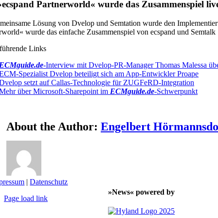
»ecspand Partnerworld« wurde das Zusammenspiel live
meinsame Lösung von Dvelop und Semtation wurde den Implementierung
rworld« wurde das einfache Zusammenspiel von ecspand und Semtalk S
führende Links
ECMguide.de
-Interview mit Dvelop-PR-Manager Thomas Malessa üb
ECM-Spezialist Dvelop beteiligt sich am App-Entwickler Proape
Dvelop setzt auf Callas-Technologie für ZUGFeRD-Integration
Mehr über Microsoft-Sharepoint im
ECMguide.de
-Schwerpunkt
About the Author:
Engelbert Hörmannsdo
pressum
|
Datenschutz
»News« powered by
Page load link
Nach
oben