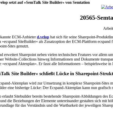
elop setzt auf »SemTalk Site Builder« von Semtation
20565-Semta
Arbei
ekannte ECM-Anbieter
d.velop
hat sich für seine Sharepoint-Produktl
»ecspand SiteBuilder« als Zusatzoption der ECM-Plattform ecspand 
oint-Sites genutzt.
d erweitert Sharepoint neben vielen technischen Features vor allem um e
ner Website-Collections hinweg Informationen und Dokumente transparen
le »ecspand Aktenplan«. Er fasst alle Informationen – beispielsweise 
Talk Site Builder« schließt Lücke in Sharepoint-Struk
spand-Aktenplan wird zur Umsetzung in komplexe Sharepoint-Sites mit 
ilder eine bisherige Lücke: Der Ecspand-Aktenplan kann nun grafisch 
 erlaubt Sitebuilder bereits bestehende Sharepoint-Abbildungen des E
 und die Beziehungen der Elemente untereinander gestalten sich mit höh
rundlage für das Verständnis und die Wartbarkeit der jeweiligen Share