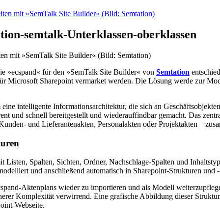
tion-semtalk-Unterklassen-oberklassen
ten mit »SemTalk Site Builder« (Bild: Semtation)
inie »ecspand« für den »SemTalk Site Builder« von
Semtation
entschied
für Microsoft Sharepoint vermarket werden. Die Lösung werde zur Mo
ine intelligente Informationsarchitektur, die sich an Geschäftsobjekte
t und schnell bereitgestellt und wiederauffindbar gemacht. Das zentral
in Kunden- und Lieferantenakten, Personalakten oder Projektakten – z
turen
Listen, Spalten, Sichten, Ordner, Nachschlage-Spalten und Inhaltstype
modelliert und anschließend automatisch in Sharepoint-Strukturen und
cspand-Aktenplans wieder zu importieren und als Modell weiterzupfle
erer Komplexität verwirrend. Eine grafische Abbildung dieser Strukture
point-Webseite.