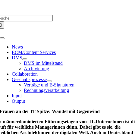
Zum
Über uns |
Media-Infos |
Glossar |
Kontakt |
Newsletter
Inhalt
uche
springen
ach:
Toggle
Navigation
News
ECM/Content Services
DMS
DMS im Mittelstand
Archivierung
Collaboration
Geschäftsprozesse
Verträge und E-Signaturen
Rechnungsverarbeitung
Input
Output
Frauen an der IT-Spitze: Wandel mit Gegenwind
n männerdominierten Führungsetagen von IT-Unternehmen ist di
uft für weibliche Managerinnen dünn. Dabei gibt es sie, die
eiblichen Architektinnen der digitalen Welt. Auch in Deutschland