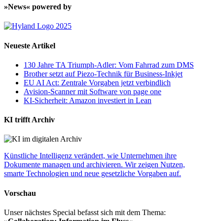
»News« powered by
Neueste Artikel
130 Jahre TA Triumph-Adler: Vom Fahrrad zum DMS
Brother setzt auf Piezo-Technik für Business-Inkjet
EU AI Act: Zentrale Vorgaben jetzt verbindlich
Avision-Scanner mit Software von page one
KI-Sicherheit: Amazon investiert in Lean
KI trifft Archiv
Künstliche Intelligenz verändert, wie Unternehmen ihre
Dokumente managen und archivieren. Wir zeigen Nutzen,
smarte Technologien und neue gesetzliche Vorgaben auf.
Vorschau
Unser nächstes Special befasst sich mit dem Thema: