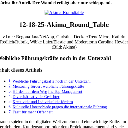
ächst ihr Anteil. Der Wandel erfolgt aber nur schleppend.
12-18-25-Akima_Round_Table
v.l.n.r.: Begona Jara/NetApp, Christina Decker/TrendMicro, Kathrin
Redlich/Rubrik, Wibke Laier/Elastic und Moderatorin Carolina Heyder
(Bild: Akima)
eibliche Führungskräfte noch in der Unterzahl
nhalt dieses Artikels
Weibliche Führungskräfte noch in der Unterzahl
Mentoring fördert weibliche Führungskräfte
Hürden auf dem Weg ins Top-Management
Diversität hat viele Gesichter
Kreativität und Individualität fördern
Kulturelle Unterschiede prägen die internationale Führung
Fazit für mehr Offenheit
rauen spielen in der digitalen Welt zunehmend eine wichtige Rolle. Im
ertrieb, dem Kundensupport oder dem Projektmanagement sind viele