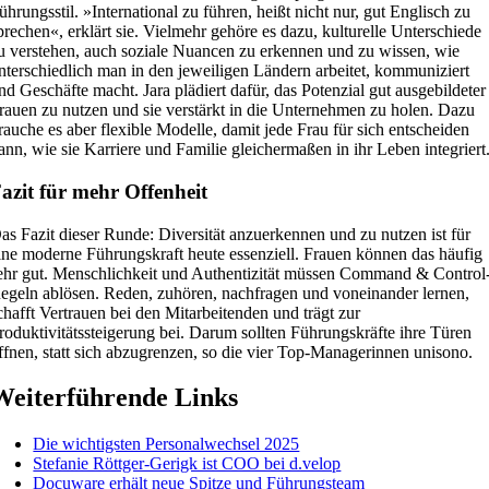
ührungsstil. »International zu führen, heißt nicht nur, gut Englisch zu
prechen«, erklärt sie. Vielmehr gehöre es dazu, kulturelle Unterschiede
u verstehen, auch soziale Nuancen zu erkennen und zu wissen, wie
nterschiedlich man in den jeweiligen Ländern arbeitet, kommuniziert
nd Geschäfte macht. Jara plädiert dafür, das Potenzial gut ausgebildeter
rauen zu nutzen und sie verstärkt in die Unternehmen zu holen. Dazu
rauche es aber flexible Modelle, damit jede Frau für sich entscheiden
ann, wie sie Karriere und Familie gleichermaßen in ihr Leben integriert
azit für mehr Offenheit
as Fazit dieser Runde: Diversität anzuerkennen und zu nutzen ist für
ine moderne Führungskraft heute essenziell. Frauen können das häufig
ehr gut. Menschlichkeit und Authentizität müssen Command & Control
egeln ablösen. Reden, zuhören, nachfragen und voneinander lernen,
chafft Vertrauen bei den Mitarbeitenden und trägt zur
roduktivitätssteigerung bei. Darum sollten Führungskräfte ihre Türen
ffnen, statt sich abzugrenzen, so die vier Top-Managerinnen unisono.
Weiterführende Links
Die wichtigsten Personalwechsel 2025
Stefanie Röttger-Gerigk ist COO bei d.velop
Docuware erhält neue Spitze und Führungsteam