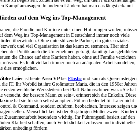
erufe zu begeistern. Zudem sei es ein Weg, um dem Fachkräftemangel
en Kampf anzusagen. In anderen Ländern hat man das längst erkannt.
Hürden auf dem Weg ins Top-Management
rauen, die Familie und Karriere unter einen Hut bringen wollen, müsse
uf dem Weg ins Top-Management in Deutschland immer noch viele
ürden überwinden. Ohne unterstützende Partner, ein gutes soziales
etzwerk und viel Organisation ist das kaum zu stemmen. Hier sind
eben der Politik auch die Unternehmen gefragt, damit gut ausgebildete
rauen die Chance auf eine Karriere haben, ohne auf Familie verzichten
u müssen. Es fehlt vielfach immer noch an adäquaten Arbeitsmodellen,
ie dies ermöglichen.
ibke Laier
ist heute
Area VP
bei
Elastic
und kam als Quereinsteiger
n die IT. Ihr Vorbild ist ihre Großmutter Maria, die in den 1950er Jahren
ie ersten weibliche Werksleiterin bei Pfaff Nähmaschinen war. »Sie hat
ie versucht, der bessere Mann zu sein«, erinnert sich die Enkelin. Diese
axime hat sie für sich selbst adaptiert. Führen bedeutet für Laier nicht
ontrol & Command, sondern zuhören, beobachten, Interesse zeigen un
ragen stellen. Menschlichkeit ist der 36-jährigen Mutter zweier Kinder 
er Zusammenarbeit besonders wichtig. Ihr Führungsstil basiert auf den
äulen Klarheit schaffen, auch Verletzlichkeit zulassen und individuelle
tärken unbedingt fördern.