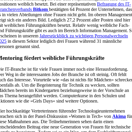
ositionen weiblich besetzt. Bei einer repräsentativen
Befragung des IT-
ranchenverbands
Bitkom
bestätigten 64 Prozent der Unternehmen, das
s in vielen Abteilungen ohne Frauen nicht geht. Im oberen Managemen
eigt sich ein anderes Bild. Lediglich 27,2 Prozent aller Posten sind hier
it weiblichen Führungskräften besetzt. Relativ wenig weibliche Fach-
nd Führungskräfte gibt es auch im Bereich Information Management. 
rscheinen in unserem
Jahresrückblick zu wichtigen Personalwechseln
025
in diesem Sektor lediglich drei Frauen während 31 männliche
ersonen genannt sind.
entoring fördert weibliche Führungskräfte
ie IT-Branche ist für viele Frauen immer noch eine Herausforderung.
er Weg in die interessanten Jobs der Branche ist oft steinig. Oft fehlt
uch das Interesse. Vorurteile wie »das ist nichts für Mädchen« schrecke
benfalls ab. Um die Begeisterung für Technik zu wecken, sollten
ädchen bereits im Kindergarten beziehungsweise in der Vorschule an
as Thema herangeführt werden. Computerkurse in den Schulen und
ktionen wie die »Girls Days« sind weitere Optionen.
ier hochkarätige Vertreterinnen führender Technologieunternehmen
prachen sich in der Panel-Diskussion »Women in Tech« von
Akima
fü
iese Maßnahmen aus. Die Teilnehmerinnen sehen darin einen
ntscheidenden Beitrag eine neue Generation von Frauen für technische