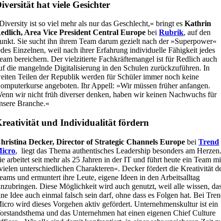
iversität hat viele Gesichter
Diversity ist so viel mehr als nur das Geschlecht,« bringt es
Kathrin
edlich, Area Vice President Central Europe
bei
Rubrik
, auf den
unkt. Sie sucht ihn ihrem Team darum gezielt nach der »Superpower«
edes Einzelnen, weil nach ihrer Erfahrung individuelle Fähigkeit jedes
eam bereichern. Der vielzitierte Fachkräftemangel ist für Redlich auch
uf die mangelnde Digitalisierung in den Schulen zurückzuführen. In
eiten Teilen der Republik werden für Schüler immer noch keine
omputerkurse angeboten. Ihr Appell: »Wir müssen früher anfangen.
enn wir nicht früh diverser denken, haben wir keinen Nachwuchs für
nsere Branche.«
reativität und Individualität fördern
hristina Decker, Director of Strategic Channels Europe
bei
Trend
icro
, liegt das Thema authentisches Leadership besonders am Herzen
ie arbeitet seit mehr als 25 Jahren in der IT und führt heute ein Team mi
vielen unterschiedlichen Charakteren«. Decker fördert die Kreativität d
eams und ermuntert ihre Leute, eigene Ideen in den Arbeitsalltag
inzubringen. Diese Möglichkeit wird auch genutzt, weil alle wissen, da
ine Idee auch einmal falsch sein darf, ohne dass es Folgen hat. Bei Tre
icro wird dieses Vorgehen aktiv gefördert. Unternehmenskultur ist ein
orstandsthema und das Unternehmen hat einen eigenen Chief Culture