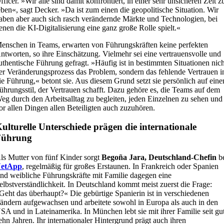
fficer. »Wir alle sind damit konfrontiert, in einer sehr unsicheren Zeit z
eben«, sagt Decker. »Da ist zum einen die geopolitische Situation. Wir
aben aber auch sich rasch verändernde Märkte und Technologien, bei
enen die KI-Digitalisierung eine ganz große Rolle spielt.«
enschen in Teams, erwarten von Führungskräften keine perfekten
ntworten, so ihre Einschätzung. Vielmehr sei eine vertrauensvolle und
uthentische Führung gefragt. »Häufig ist in bestimmten Situationen nic
er Veränderungsprozess das Problem, sondern das fehlende Vertrauen i
ie Führung,« betont sie. Aus diesem Grund setzt sie persönlich auf eine
ührungsstil, der Vertrauen schafft. Dazu gehöre es, die Teams auf dem
eg durch den Arbeitsalltag zu begleiten, jeden Einzelnen zu sehen und
or allen Dingen allen Beteiligten auch zuzuhören.
ulturelle Unterschiede prägen die internationale
Führung
ls Mutter von fünf Kinder sorgt
Begoña Jara, Deutschland-Chefin
b
etApp
, regelmäßig für großes Erstaunen. In Frankreich oder Spanien
ind weibliche Führungskräfte mit Familie dagegen eine
elbstverständlichkeit. In Deutschland kommt meist zuerst die Frage:
Geht das überhaupt?« Die gebürtige Spanierin ist in verschiedenen
ändern aufgewachsen und arbeitete sowohl in Europa als auch in den
SA und in Lateinamerika. In München lebt sie mit ihrer Familie seit gu
ehn Jahren. Ihr internationaler Hintergrund prägt auch ihren