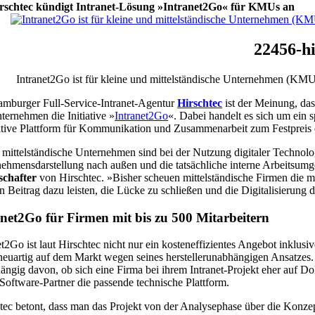
rschtec kündigt Intranet-Lösung »Intranet2Go« für KMUs an
22456-h
Intranet2Go ist für kleine und mittelständische Unternehmen (KMU) 
mburger Full-Service-Intranet-Agentur
Hirschtec
ist der Meinung, das
ternehmen die Initiative »
Intranet2Go
«. Dabei handelt es sich um ein 
ktive Plattform für Kommunikation und Zusammenarbeit zum Festpreis 
 mittelständische Unternehmen sind bei der Nutzung digitaler Technolo
ehmensdarstellung nach außen und die tatsächliche interne Arbeitsumgebu
schafter
von Hirschtec. »Bisher scheuen mittelständische Firmen die m
n Beitrag dazu leisten, die Lücke zu schließen und die Digitalisierun
anet2Go für Firmen mit bis zu 500 Mitarbeitern
et2Go ist laut Hirschtec nicht nur ein kosteneffizientes Angebot inklusi
neuartig auf dem Markt wegen seines herstellerunabhängigen Ansatzes.
ngig davon, ob sich eine Firma bei ihrem Intranet-Projekt eher auf D
 Software-Partner die passende technische Plattform.
tec betont, dass man das Projekt von der Analysephase über die Konzep