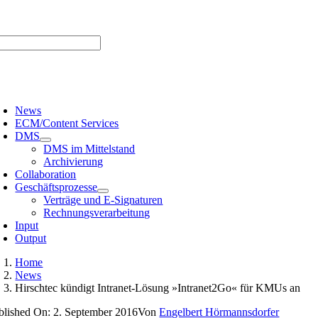
Zum
er uns |
Media-Infos |
Glossar |
Kontakt |
Newsletter
Inhalt
springen
oggle
avigation
News
ECM/Content Services
DMS
DMS im Mittelstand
Archivierung
Collaboration
Geschäftsprozesse
Verträge und E-Signaturen
Rechnungsverarbeitung
Input
Output
Home
News
Hirschtec kündigt Intranet-Lösung »Intranet2Go« für KMUs an
blished On: 2. September 2016
Von
Engelbert Hörmannsdorfer