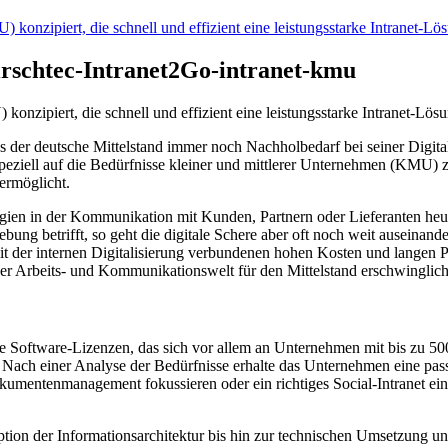
irschtec-Intranet2Go-intranet-kmu
konzipiert, die schnell und effizient eine leistungsstarke Intranet-Lös
s der deutsche Mittelstand immer noch Nachholbedarf bei seiner Digita
speziell auf die Bedürfnisse kleiner und mittlerer Unternehmen (KMU) 
ermöglicht.
gien in der Kommunikation mit Kunden, Partnern oder Lieferanten heut
ng betrifft, so geht die digitale Schere aber oft noch weit auseinande
it der internen Digitalisierung verbundenen hohen Kosten und langen P
g der Arbeits- und Kommunikationswelt für den Mittelstand erschwingli
ve Software-Lizenzen, das sich vor allem an Unternehmen mit bis zu 500 
 Nach einer Analyse der Bedürfnisse erhalte das Unternehmen eine pas
okumentenmanagement fokussieren oder ein richtiges Social-Intranet e
tion der Informationsarchitektur bis hin zur technischen Umsetzung un