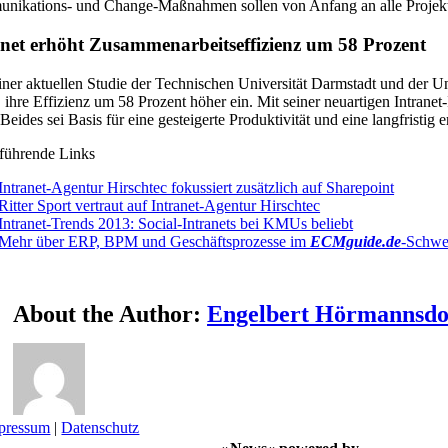
ikations- und Change-Maßnahmen sollen von Anfang an alle Projektp
anet erhöht Zusammenarbeitseffizienz um 58 Prozent
iner aktuellen Studie der Technischen Universität Darmstadt und der
, ihre Effizienz um 58 Prozent höher ein. Mit seiner neuartigen Intrane
 Beides sei Basis für eine gesteigerte Produktivität und eine langfristig 
führende Links
Intranet-Agentur Hirschtec fokussiert zusätzlich auf Sharepoint
Ritter Sport vertraut auf Intranet-Agentur Hirschtec
Intranet-Trends 2013: Social-Intranets bei KMUs beliebt
Mehr über ERP, BPM und Geschäftsprozesse im
ECMguide.de
-Schwe
About the Author:
Engelbert Hörmannsdo
pressum
|
Datenschutz