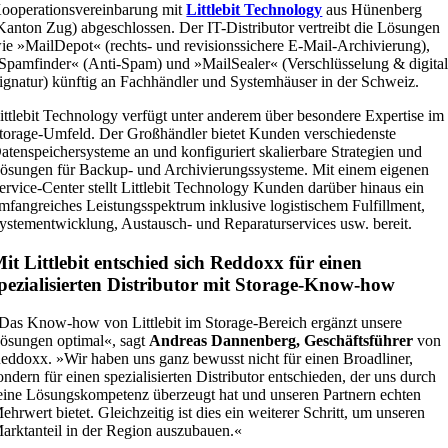
ooperationsvereinbarung mit
Littlebit Technology
aus Hünenberg
Kanton Zug) abgeschlossen. Der IT-Distributor vertreibt die Lösungen
ie »MailDepot« (rechts- und revisionssichere E-Mail-Archivierung),
Spamfinder« (Anti-Spam) und »MailSealer« (Verschlüsselung & digita
ignatur) künftig an Fachhändler und Systemhäuser in der Schweiz.
ittlebit Technology verfügt unter anderem über besondere Expertise im
torage-Umfeld. Der Großhändler bietet Kunden verschiedenste
atenspeichersysteme an und konfiguriert skalierbare Strategien und
ösungen für Backup- und Archivierungssysteme. Mit einem eigenen
ervice-Center stellt Littlebit Technology Kunden darüber hinaus ein
mfangreiches Leistungsspektrum inklusive logistischem Fulfillment,
ystementwicklung, Austausch- und Reparaturservices usw. bereit.
it Littlebit entschied sich Reddoxx für einen
pezialisierten Distributor mit Storage-Know-how
Das Know-how von Littlebit im Storage-Bereich ergänzt unsere
ösungen optimal«, sagt
Andreas Dannenberg, Geschäftsführer
von
eddoxx. »Wir haben uns ganz bewusst nicht für einen Broadliner,
ondern für einen spezialisierten Distributor entschieden, der uns durch
eine Lösungskompetenz überzeugt hat und unseren Partnern echten
ehrwert bietet. Gleichzeitig ist dies ein weiterer Schritt, um unseren
arktanteil in der Region auszubauen.«