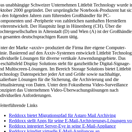
as unabhängige Schweizer Unternehmen Littlebit Technology wurde 
ktober 2000 gegründet. Der ursprüngliche Notebook-Produzent hat si
n den folgenden Jahren zum führenden Großhändler für PC-
omponenten und -Peripherie von zahlreichen namhaften Herstellern
eiterentwickelt. Der Hauptsitz liegt in Hünenberg (CH). Über die
ochtergesellschaften in Altenstadt (D) und Wien (A) ist der Großhändle
m gesamten deutschsprachigen Raum tätig.
nter der Marke »axxiv« produziert die Firma ihre eigene Computer-
inie. Basierend auf den Axxiv-Systemen entwickelt Littlebit Technolo
ndividuelle Lösungen für diverse vertikale Anwendungsgebiete. Das
eschäftsfeld Display Solutions steht für ganzheitliche Digital-Signage-
nd Multiscreen-Lösungen. Im Bereich Storage Solutions bietet Littlebit
echnology Datenspeicher jeder Art und Größe sowie nachhaltige,
kalierbare Lösungen für die Sicherung, die Archivierung und die
irtualisierung von Daten. Unter dem Fokusthema Video-Surveillance
onzipiert das Unternehmen Video-Überwachungslösungen nach
ndividuellen Anforderungen.
eiterführende Links
Reddoxx bietet Migrationspfad für Astaro Mail Archiving
Reddoxx stellt Apps für seine E-Mail-Archivierungs-Lösungen vo
Reddoxx integriert Server-Eye in seine E-Mail-Appliance
Reddoxx kündigt virtuelle E-Mail-Appliances an