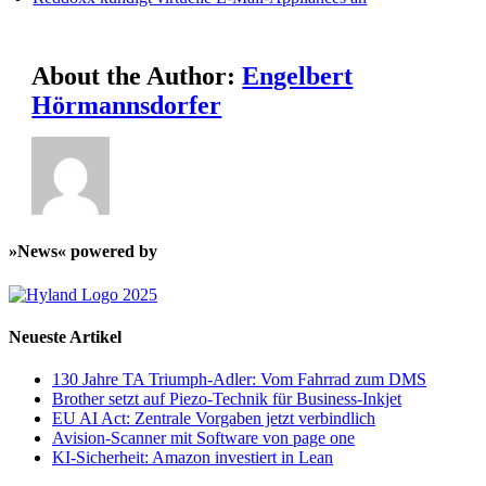
About the Author:
Engelbert
Hörmannsdorfer
»News« powered by
Neueste Artikel
130 Jahre TA Triumph-Adler: Vom Fahrrad zum DMS
Brother setzt auf Piezo-Technik für Business-Inkjet
EU AI Act: Zentrale Vorgaben jetzt verbindlich
Avision-Scanner mit Software von page one
KI-Sicherheit: Amazon investiert in Lean