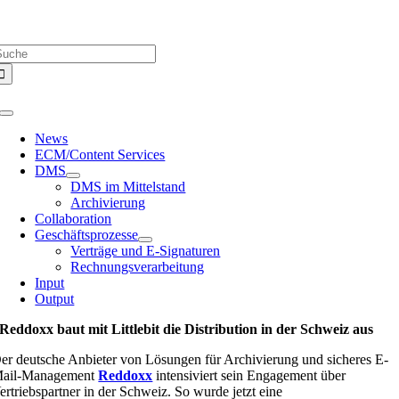
Zum
Über uns |
Media-Infos |
Glossar |
Kontakt |
Newsletter
Inhalt
uche
springen
ach:
Toggle
Navigation
News
ECM/Content Services
DMS
DMS im Mittelstand
Archivierung
Collaboration
Geschäftsprozesse
Verträge und E-Signaturen
Rechnungsverarbeitung
Input
Output
Reddoxx baut mit Littlebit die Distribution in der Schweiz aus
er deutsche Anbieter von Lösungen für Archivierung und sicheres E-
ail-Management
Reddoxx
intensiviert sein Engagement über
ertriebspartner in der Schweiz. So wurde jetzt eine