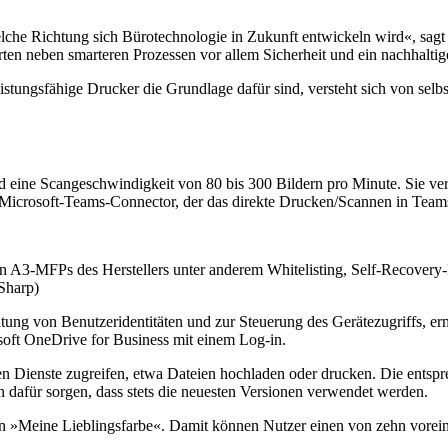
elche Richtung sich Bürotechnologie in Zukunft entwickeln wird«, sag
en neben smarteren Prozessen vor allem Sicherheit und ein nachhaltig
tungsfähige Drucker die Grundlage dafür sind, versteht sich von selbs
 eine Scangeschwindigkeit von 80 bis 300 Bildern pro Minute. Sie ver
icrosoft-Teams-Connector, der das direkte Drucken/Scannen in Team
n A3-MFPs des Herstellers unter anderem Whitelisting, Self-Recovery
Sharp)
tung von Benutzeridentitäten und zur Steuerung des Gerätezugriffs, er
soft OneDrive for Business mit einem Log-in.
 Dienste zugreifen, etwa Dateien hochladen oder drucken. Die entspre
 dafür sorgen, dass stets die neuesten Versionen verwendet werden.
on »Meine Lieblingsfarbe«. Damit können Nutzer einen von zehn voreing