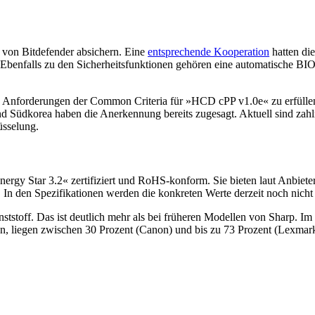
 von Bitdefender absichern. Eine
entsprechende Kooperation
hatten di
 Ebenfalls zu den Sicherheitsfunktionen gehören eine automatische B
ie Anforderungen der Common Criteria für »HCD cPP v1.0e« zu erfülle
und Südkorea haben die Anerkennung bereits zugesagt. Aktuell sind za
üsselung.
rgy Star 3.2« zertifiziert und RoHS-konform. Sie bieten laut Anbiete
 In den Spezifikationen werden die konkreten Werte derzeit noch nicht
stoff. Das ist deutlich mehr als bei früheren Modellen von Sharp. Im He
n, liegen zwischen 30 Prozent (Canon) und bis zu 73 Prozent (Lexmark