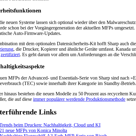
erheitsfunktionen
ie neuen Systeme lassen sich optional wieder über den Malwareschutz
rde schon bei der Vorgängergeneration der aktuellen MFPs umgesetzt.
tische Auto-Firmware-Updates.
bination mit dem optionalen Datensicherheits-Kit hofft Sharp auch d
izierung
, die Drucker, Kopierer und ähnliche Geräte umfasst. Kanada 
x
zertifiziert
. Es geht darum vor allem um Anforderungen an die Verschl
haltigkeitsaspekte
uen MFPs der Advanced- und Essentials-Serie von Sharp sind nach »Ene
everbrauch (TEC) sowie innerhalb ihrer Kategorie im Standby-Betrieb.
r hinaus bestehen die neuen Modelle zu 50 Prozent aus recyceltem Kunst
ller, die auf diese
immer populärer werdende Produktionsmethode
setze
terführende Links
Trends beim Drucken: Nachhaltigkeit, Cloud und KI
21 neue MFPs von Konica Minolta
Nachhaltige Flaggschiff-A3-Farb-MFP-Serie von Ricoh