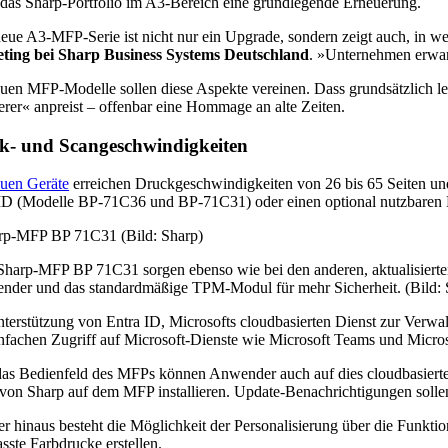
 das Sharp-Portfolio im A3-Bereich eine grundlegende Erneuerung.
eue A3-MFP-Serie ist nicht nur ein Upgrade, sondern zeigt auch, in w
ting bei Sharp Business Systems Deutschland
. »Unternehmen erwart
uen MFP-Modelle sollen diese Aspekte vereinen. Dass grundsätzlich leis
rer« anpreist – offenbar eine Hommage an alte Zeiten.
k- und Scangeschwindigkeiten
uen Geräte
erreichen Druckgeschwindigkeiten von 26 bis 65 Seiten und
ID (Modelle BP-71C36 und BP-71C31) oder einen optional nutzbaren M
harp-MFP BP 71C31 sorgen ebenso wie bei den anderen, aktualisierte
ender und das standardmäßige TPM-Modul für mehr Sicherheit. (Bild: 
terstützung von Entra ID, Microsofts cloudbasierten Dienst zur Verwal
nfachen Zugriff auf Microsoft-Dienste wie Microsoft Teams und Micro
as Bedienfeld des MFPs können Anwender auch auf dies cloudbasierten
 von Sharp auf dem MFP installieren. Update-Benachrichtigungen sollen
r hinaus besteht die Möglichkeit der Personalisierung über die Funkti
sste Farbdrucke erstellen.