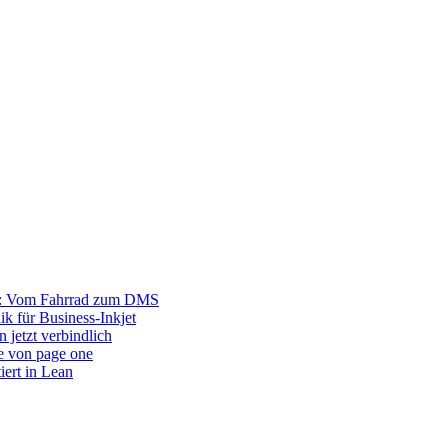
r: Vom Fahrrad zum DMS
ik für Business-Inkjet
 jetzt verbindlich
e von page one
iert in Lean