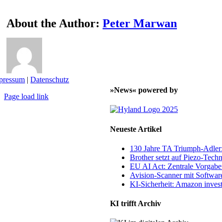
About the Author:
Peter Marwan
pressum
|
Datenschutz
»News« powered by
Page load link
Nach
oben
Neueste Artikel
130 Jahre TA Triumph-Adle
Brother setzt auf Piezo-Techn
EU AI Act: Zentrale Vorgaben
Avision-Scanner mit Softwar
KI-Sicherheit: Amazon invest
KI trifft Archiv