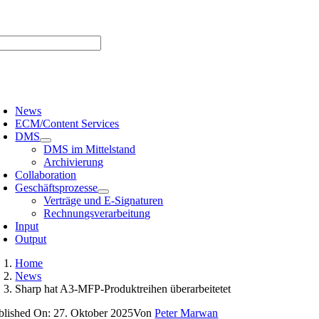
Zum
er uns |
Media-Infos |
Glossar |
Kontakt |
Newsletter
Inhalt
springen
oggle
avigation
News
ECM/Content Services
DMS
DMS im Mittelstand
Archivierung
Collaboration
Geschäftsprozesse
Verträge und E-Signaturen
Rechnungsverarbeitung
Input
Output
Home
News
Sharp hat A3-MFP-Produktreihen überarbeitetet
blished On: 27. Oktober 2025
Von
Peter Marwan